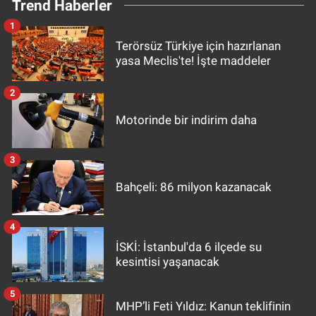
Trend Haberler
1
Terörsüz Türkiye için hazırlanan
yasa Meclis'te! İşte maddeler
2
Motorinde bir indirim daha
3
Bahçeli: 86 milyon kazanacak
4
İSKİ: İstanbul'da 6 ilçede su
kesintisi yaşanacak
5
MHP’li Feti Yıldız: Kanun teklifinin