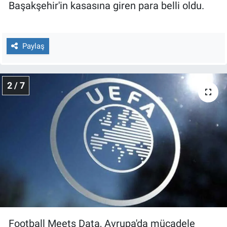
Nedir
Başakşehir'in kasasına giren para belli oldu.
Popüler
Paylaş
Programlar
Sağlık
2 / 7
Spor
Teknoloji
Türkiye'nin Geleceği
Türkiye'nin Gündemi
Yerel Gündem
Football Meets Data, Avrupa'da mücadele