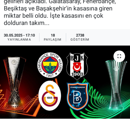
gelirleri açıkladı. Galatasaray, Fenerbahçe,
Beşiktaş ve Başakşehir'in kasasına giren
Ege'den Esintiler
İletişim
miktar belli oldu. İşte kasasını en çok
dolduran takım...
Eğitim
30.05.2025 - 17:10
18
2738
Eğlence
YAYINLANMA
PAYLAŞIM
GÖSTERIM
Ekonomi
Forum
Gerçeğin İzinde
Gün Başlıyor
Gün Bitiyor
Gün Ortası