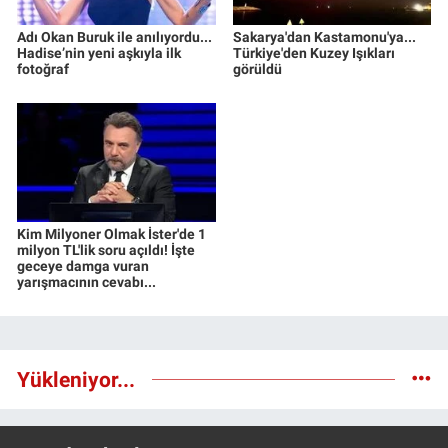
Adı Okan Buruk ile anılıyordu...
Sakarya'dan Kastamonu'ya...
Hadise’nin yeni aşkıyla ilk
Türkiye'den Kuzey Işıkları
fotoğraf
görüldü
Kim Milyoner Olmak İster'de 1
milyon TL'lik soru açıldı! İşte
geceye damga vuran
yarışmacının cevabı...
Yükleniyor...