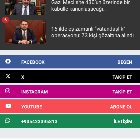
Gazi Meclis'te 430’un üzerinde bir
kabulle kanunlaşacağı
görülmektedir
6
16 ilde eş zamanlı “vatandaşlık”
operasyonu: 73 kişi gözaltına alındı
FACEBOOK
BEĞEN
X
TAKIP ET
INSTAGRAM
TAKIP ET
YOUTUBE
ABONE OL
+905423395813
İLETIŞIM