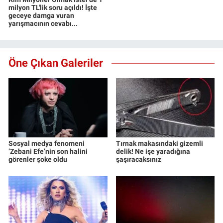
milyon TL'lik soru açıldı! İşte
geceye damga vuran
yarışmacının cevabı...
Öne Çıkan Galeriler
Sosyal medya fenomeni
Tırnak makasındaki gizemli
‘Zebani Efe’nin son halini
delik! Ne işe yaradığına
görenler şoke oldu
şaşıracaksınız