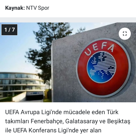
Kaynak:
NTV Spor
Gündem Özel
1 / 7
Günün görüntüsü
Haber
İlan
Kimdir
Koronavirüs
Kültür Sanat
UEFA Avrupa Ligi'nde mücadele eden Türk
takımları Fenerbahçe, Galatasaray ve Beşiktaş
Ne demişti
ile UEFA Konferans Ligi'nde yer alan