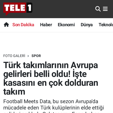
Anında Manşet
Son Dakika
Nöbetçi Eczaneler
Son Dakika
Haber
Ekonomi
Dünya
Teknolo
Başka Sohbetler
Haber
Hava Durumu
Belgesel
Ekonomi
Namaz Vakitleri
FOTO GALERI
SPOR
Bilim turu
Dünya
Trafik Durumu
Türk takımlarının Avrupa
Bilim ve Teknoloji Evreni
Teknoloji
Süper Lig Puan Durumu ve Fikstür
gelirleri belli oldu! İşte
kasasını en çok dolduran
Doğa Konuşuyor
Sağlık
Tüm Manşetler
takım
Dünya
Spor
Son Dakika Haberleri
Football Meets Data, bu sezon Avrupa'da
mücadele eden Türk kulüplerinin elde ettiği
Ege Saati
Yayın Akışı
Haber Arşivi