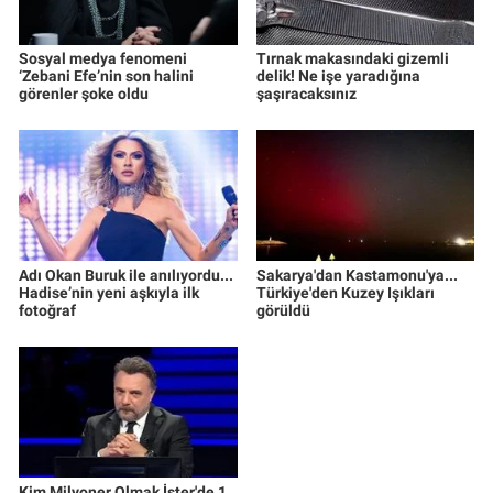
Sosyal medya fenomeni
Tırnak makasındaki gizemli
‘Zebani Efe’nin son halini
delik! Ne işe yaradığına
görenler şoke oldu
şaşıracaksınız
Adı Okan Buruk ile anılıyordu...
Sakarya'dan Kastamonu'ya...
Hadise’nin yeni aşkıyla ilk
Türkiye'den Kuzey Işıkları
fotoğraf
görüldü
Kim Milyoner Olmak İster'de 1