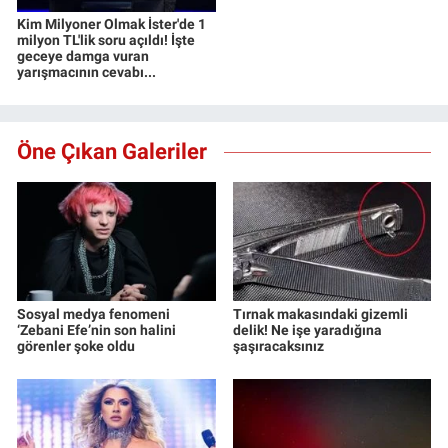
Kim Milyoner Olmak İster'de 1
milyon TL'lik soru açıldı! İşte
geceye damga vuran
yarışmacının cevabı...
Öne Çıkan Galeriler
Sosyal medya fenomeni
Tırnak makasındaki gizemli
‘Zebani Efe’nin son halini
delik! Ne işe yaradığına
görenler şoke oldu
şaşıracaksınız