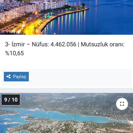
3- İzmir – Nüfus: 4.462.056 | Mutsuzluk oranı:
%10,65
Paylaş
9 / 10