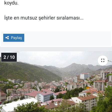
Nedir
koydu.
Popüler
İşte en mutsuz şehirler sıralaması...
Programlar
Paylaş
Sağlık
Spor
2 / 10
Teknoloji
Türkiye'nin Geleceği
Türkiye'nin Gündemi
Yerel Gündem