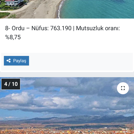
8- Ordu – Nüfus: 763.190 | Mutsuzluk oranı:
%8,75
Paylaş
4 / 10