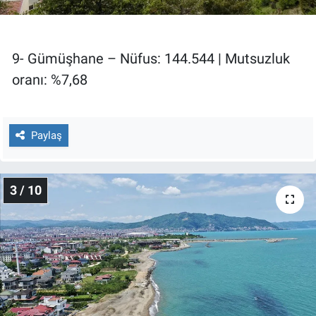
Yerel Yaşam
Canlı Yayın
9- Gümüşhane – Nüfus: 144.544 | Mutsuzluk
oranı: %7,68
Paylaş
3 / 10