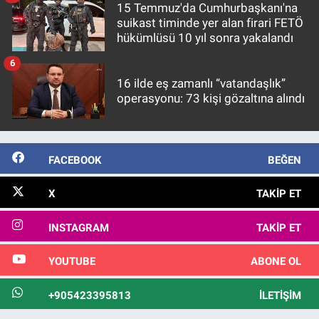
15 Temmuz'da Cumhurbaşkanı'na
suikast timinde yer alan firari FETÖ
hükümlüsü 10 yıl sonra yakalandı
6
16 ilde eş zamanlı “vatandaşlık”
operasyonu: 73 kişi gözaltına alındı
FACEBOOK
BEĞEN
X
TAKIP ET
INSTAGRAM
TAKIP ET
YOUTUBE
ABONE OL
+905423395813
İLETIŞIM