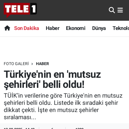
Anında Manşet
Son Dakika
Nöbetçi Eczaneler
Son Dakika
Haber
Ekonomi
Dünya
Teknolo
Başka Sohbetler
Haber
Hava Durumu
Belgesel
Ekonomi
Namaz Vakitleri
FOTO GALERI
HABER
Bilim turu
Dünya
Trafik Durumu
Türkiye'nin en 'mutsuz
Bilim ve Teknoloji Evreni
Teknoloji
Süper Lig Puan Durumu ve Fikstür
şehirleri' belli oldu!
TÜİK’in verilerine göre Türkiye'nin en mutsuz
Doğa Konuşuyor
Sağlık
Tüm Manşetler
şehirleri belli oldu. Listede ilk sıradaki şehir
dikkat çekti. İşte en mutsuz şehirler
Dünya
Spor
Son Dakika Haberleri
sıralaması...
Ege Saati
Yayın Akışı
Haber Arşivi