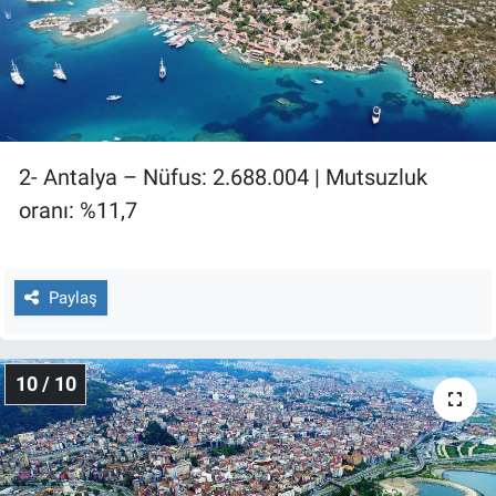
2- Antalya – Nüfus: 2.688.004 | Mutsuzluk
oranı: %11,7
Paylaş
10 / 10