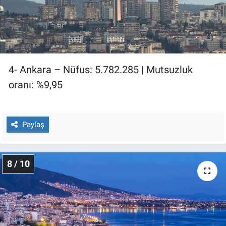
4- Ankara – Nüfus: 5.782.285 | Mutsuzluk
oranı: %9,95
Paylaş
8 / 10