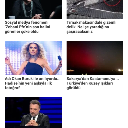
Sosyal medya fenomeni
Tırnak makasındaki gizemli
‘Zebani Efe’nin son halini
delik! Ne işe yaradığına
görenler şoke oldu
şaşıracaksınız
Adı Okan Buruk ile anılıyordu...
Sakarya'dan Kastamonu'ya...
Hadise’nin yeni aşkıyla ilk
Türkiye'den Kuzey Işıkları
fotoğraf
görüldü