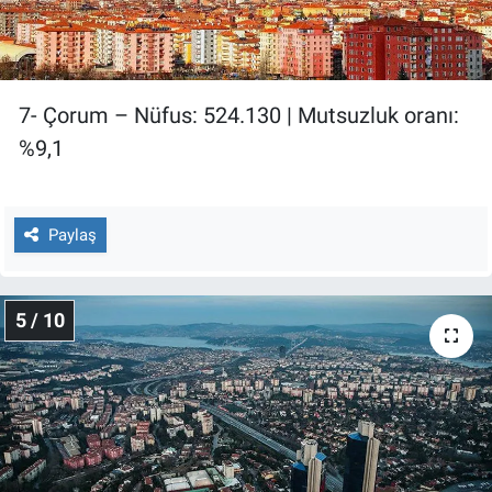
7- Çorum – Nüfus: 524.130 | Mutsuzluk oranı:
%9,1
Paylaş
5 / 10