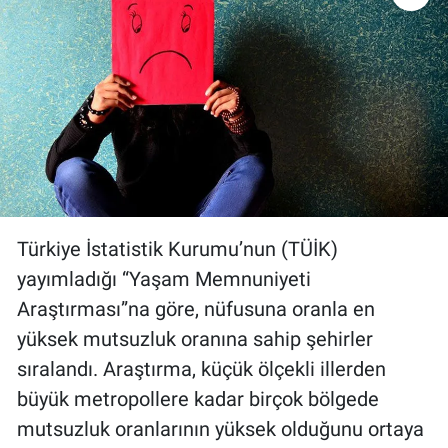
Gündem Özel
Günün görüntüsü
Haber
İlan
Türkiye İstatistik Kurumu’nun (TÜİK)
Kimdir
yayımladığı “Yaşam Memnuniyeti
Koronavirüs
Araştırması”na göre, nüfusuna oranla en
yüksek mutsuzluk oranına sahip şehirler
Kültür Sanat
sıralandı. Araştırma, küçük ölçekli illerden
büyük metropollere kadar birçok bölgede
Ne demişti
mutsuzluk oranlarının yüksek olduğunu ortaya