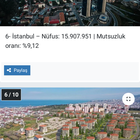
6- İstanbul – Nüfus: 15.907.951 | Mutsuzluk
oranı: %9,12
Paylaş
6 / 10