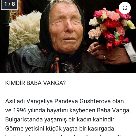
1 / 8
Gündem Özel
Günün görüntüsü
Haber
İlan
Kimdir
KİMDİR BABA VANGA?
Koronavirüs
Asıl adı Vangeliya Pandeva Gushterova olan
Kültür Sanat
ve 1996 yılında hayatını kaybeden Baba Vanga,
Bulgaristan'da yaşamış bir kadın kahindir.
Ne demişti
Görme yetisini küçük yaşta bir kasırgada