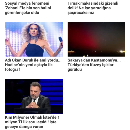
Sosyal medya fenomeni
Tırnak makasındaki gizemli
‘Zebani Efe’nin son halini
delik! Ne işe yaradığına
görenler şoke oldu
şaşıracaksınız
Adı Okan Buruk ile anılıyordu...
Sakarya'dan Kastamonu'ya...
Hadise’nin yeni aşkıyla ilk
Türkiye'den Kuzey Işıkları
fotoğraf
görüldü
Kim Milyoner Olmak İster'de 1
milyon TL'lik soru açıldı! İşte
geceye damga vuran