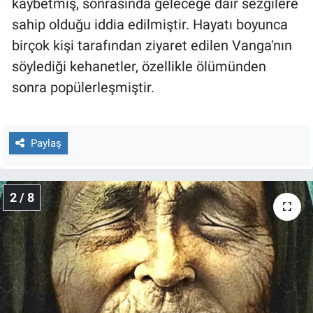
kaybetmiş, sonrasında geleceğe dair sezgilere
Nedir
sahip olduğu iddia edilmiştir. Hayatı boyunca
Popüler
birçok kişi tarafından ziyaret edilen Vanga'nın
söylediği kehanetler, özellikle ölümünden
Programlar
sonra popülerleşmiştir.
Sağlık
Paylaş
Spor
Teknoloji
2 / 8
Türkiye'nin Geleceği
Türkiye'nin Gündemi
Yerel Gündem