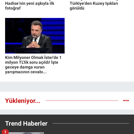
Hadise’nin yeni aşkıyla ilk
Türkiye'den Kuzey Işıkları
fotoğraf
görüldü
Kim Milyoner Olmak İster'de 1
milyon TL'lik soru açıldı! İşte
geceye damga vuran
yarışmacının cevabı...
Yükleniyor...
Trend Haberler
1