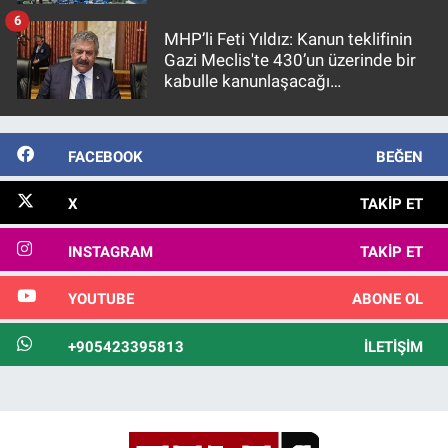
6
MHP’li Feti Yıldız: Kanun teklifinin
Gazi Meclis'te 430’un üzerinde bir
kabulle kanunlaşacağı
görülmektedir
FACEBOOK
BEĞEN
X
TAKIP ET
INSTAGRAM
TAKIP ET
YOUTUBE
ABONE OL
+905423395813
İLETIŞIM