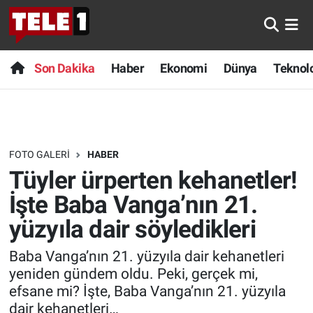
Anında Manşet
Son Dakika
Nöbetçi Eczaneler
Son Dakika
Haber
Ekonomi
Dünya
Teknolo
Başka Sohbetler
Haber
Hava Durumu
Belgesel
Ekonomi
Namaz Vakitleri
FOTO GALERI
HABER
Bilim turu
Dünya
Trafik Durumu
Tüyler ürperten kehanetler!
Bilim ve Teknoloji Evreni
Teknoloji
Süper Lig Puan Durumu ve Fikstür
İşte Baba Vanga’nın 21.
yüzyıla dair söyledikleri
Doğa Konuşuyor
Sağlık
Tüm Manşetler
Baba Vanga’nın 21. yüzyıla dair kehanetleri
Dünya
Spor
Son Dakika Haberleri
yeniden gündem oldu. Peki, gerçek mi,
efsane mi? İşte, Baba Vanga’nın 21. yüzyıla
Ege Saati
Yayın Akışı
Haber Arşivi
dair kehanetleri…