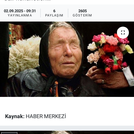
Ege'den Esintiler
İletişim
02.09.2025 - 09:31
6
2605
YAYINLANMA
PAYLAŞIM
GÖSTERIM
Eğitim
Eğlence
Ekonomi
Forum
Gerçeğin İzinde
Gün Başlıyor
Kaynak:
HABER MERKEZİ
Gün Bitiyor
Gün Ortası