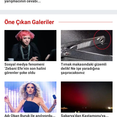
yarışmacının cevabı...
Öne Çıkan Galeriler
Sosyal medya fenomeni
Tırnak makasındaki gizemli
‘Zebani Efe’nin son halini
delik! Ne işe yaradığına
görenler şoke oldu
şaşıracaksınız
Adı Okan Buruk ile anılıyordu...
Sakarya'dan Kastamonu'ya...