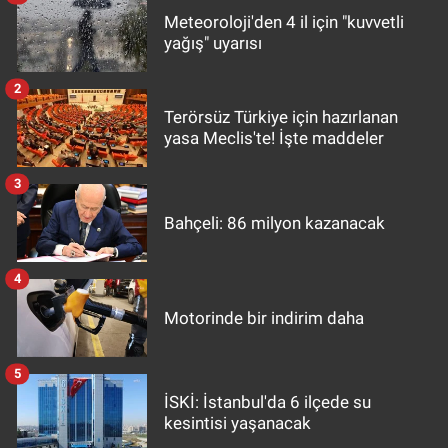
Meteoroloji'den 4 il için "kuvvetli
yağış" uyarısı
2
Terörsüz Türkiye için hazırlanan
yasa Meclis'te! İşte maddeler
3
Bahçeli: 86 milyon kazanacak
4
Motorinde bir indirim daha
5
İSKİ: İstanbul'da 6 ilçede su
kesintisi yaşanacak