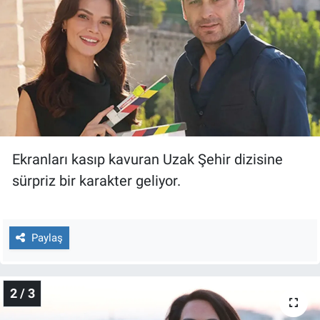
Gündem Özel
Günün görüntüsü
Haber
İlan
Ekranları kasıp kavuran Uzak Şehir dizisine
Kimdir
sürpriz bir karakter geliyor.
Koronavirüs
Paylaş
Kültür Sanat
Ne demişti
2 / 3