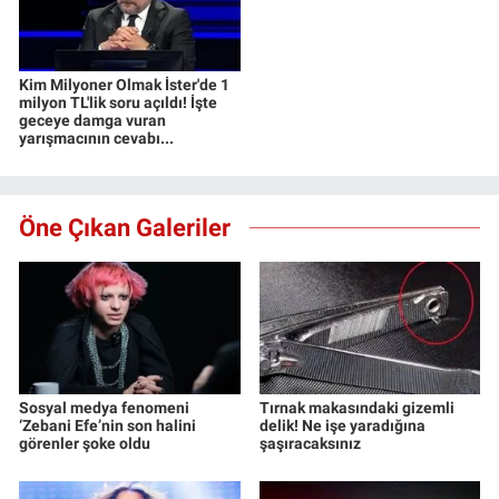
Kim Milyoner Olmak İster'de 1
milyon TL'lik soru açıldı! İşte
geceye damga vuran
yarışmacının cevabı...
Öne Çıkan Galeriler
Sosyal medya fenomeni
Tırnak makasındaki gizemli
‘Zebani Efe’nin son halini
delik! Ne işe yaradığına
görenler şoke oldu
şaşıracaksınız