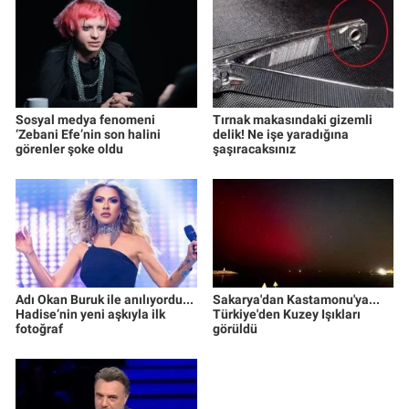
Sosyal medya fenomeni
Tırnak makasındaki gizemli
‘Zebani Efe’nin son halini
delik! Ne işe yaradığına
görenler şoke oldu
şaşıracaksınız
Adı Okan Buruk ile anılıyordu...
Sakarya'dan Kastamonu'ya...
Hadise’nin yeni aşkıyla ilk
Türkiye'den Kuzey Işıkları
fotoğraf
görüldü