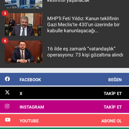
kesintisi yaşanacak
5
MHP’li Feti Yıldız: Kanun teklifinin
Gazi Meclis'te 430’un üzerinde bir
kabulle kanunlaşacağı
görülmektedir
6
16 ilde eş zamanlı “vatandaşlık”
operasyonu: 73 kişi gözaltına alındı
FACEBOOK
BEĞEN
X
TAKIP ET
INSTAGRAM
TAKIP ET
YOUTUBE
ABONE OL