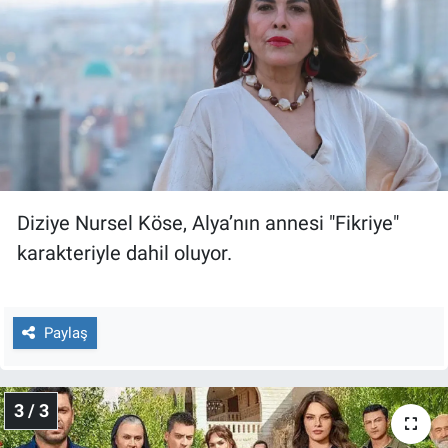
Nedir
Popüler
Programlar
Sağlık
Spor
Diziye Nursel Köse, Alya’nın annesi "Fikriye"
karakteriyle dahil oluyor.
Teknoloji
Türkiye'nin Geleceği
Paylaş
Türkiye'nin Gündemi
3 / 3
Yerel Gündem