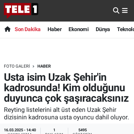
Anında Manşet
Son Dakika
Nöbetçi Eczaneler
Son Dakika
Haber
Ekonomi
Dünya
Teknolo
Başka Sohbetler
Haber
Hava Durumu
Belgesel
Ekonomi
Namaz Vakitleri
FOTO GALERI
HABER
Bilim turu
Dünya
Trafik Durumu
Usta isim Uzak Şehir'in
Bilim ve Teknoloji Evreni
Teknoloji
Süper Lig Puan Durumu ve Fikstür
kadrosunda! Kim olduğunu
duyunca çok şaşıracaksınız
Doğa Konuşuyor
Sağlık
Tüm Manşetler
Reyting listelerini alt üst eden Uzak Şehir
Dünya
Spor
Son Dakika Haberleri
dizisinin kadrosuna usta oyuncu dahil oluyor.
Ege Saati
Yayın Akışı
Haber Arşivi
16.03.2025 - 14:40
1
5495