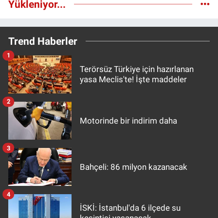
Yükleniyor...
Trend Haberler
1
Terörsüz Türkiye için hazırlanan
yasa Meclis'te! İşte maddeler
2
Motorinde bir indirim daha
3
Bahçeli: 86 milyon kazanacak
4
İSKİ: İstanbul'da 6 ilçede su