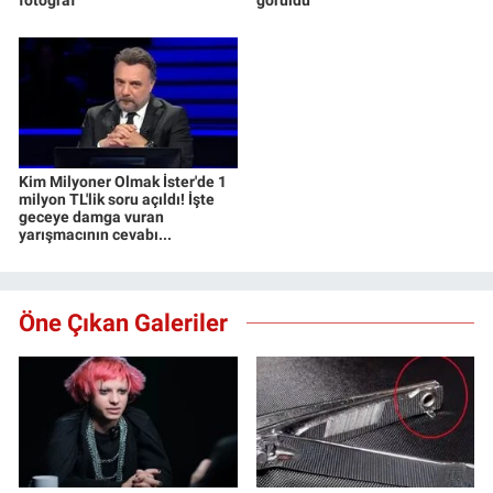
fotoğraf
görüldü
Kim Milyoner Olmak İster'de 1
milyon TL'lik soru açıldı! İşte
geceye damga vuran
yarışmacının cevabı...
Öne Çıkan Galeriler