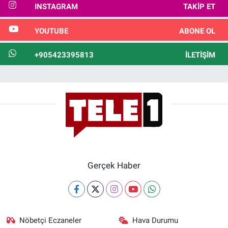
INSTAGRAM
TAKIP ET
YOUTUBE
ABONE OL
+905423395813
İLETIŞIM
Gerçek Haber
Nöbetçi Eczaneler
Hava Durumu