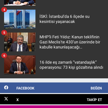
4
İSKİ: İstanbul'da 6 ilçede su
kesintisi yaşanacak
5
MHP’li Feti Yıldız: Kanun teklifinin
Gazi Meclis'te 430’un üzerinde bir
kabulle kanunlaşacağı
görülmektedir
6
16 ilde eş zamanlı “vatandaşlık”
operasyonu: 73 kişi gözaltına alındı
FACEBOOK
BEĞEN
X
TAKIP ET