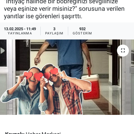
"İhtiyaç halinde bir böbreğinizi sevgilinize
veya eşinize verir misiniz?" sorusuna verilen
Ege'den Esintiler
İletişim
yanıtlar ise görenleri şaşırttı.
Eğitim
13.02.2025 - 11:49
3
932
YAYINLANMA
PAYLAŞIM
GÖSTERIM
Eğlence
Ekonomi
Forum
Gerçeğin İzinde
Gün Başlıyor
Gün Bitiyor
Gün Ortası