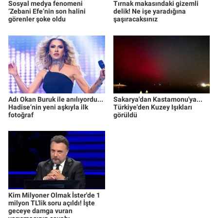
Sosyal medya fenomeni
Tırnak makasındaki gizemli
‘Zebani Efe’nin son halini
delik! Ne işe yaradığına
görenler şoke oldu
şaşıracaksınız
Adı Okan Buruk ile anılıyordu...
Sakarya'dan Kastamonu'ya...
Hadise’nin yeni aşkıyla ilk
Türkiye'den Kuzey Işıkları
fotoğraf
görüldü
Kim Milyoner Olmak İster'de 1
milyon TL'lik soru açıldı! İşte
geceye damga vuran