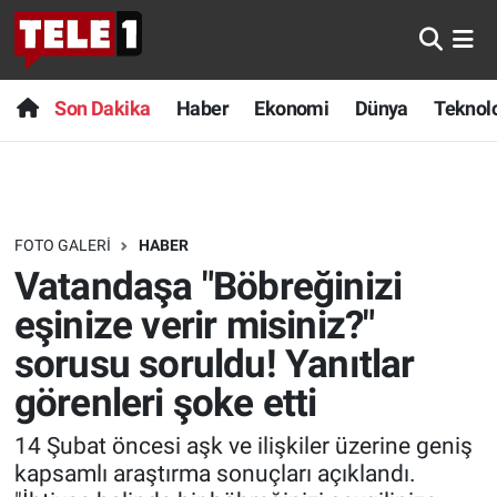
Anında Manşet
Son Dakika
Nöbetçi Eczaneler
Son Dakika
Haber
Ekonomi
Dünya
Teknolo
Başka Sohbetler
Haber
Hava Durumu
Belgesel
Ekonomi
Namaz Vakitleri
FOTO GALERI
HABER
Bilim turu
Dünya
Trafik Durumu
Vatandaşa "Böbreğinizi
Bilim ve Teknoloji Evreni
Teknoloji
Süper Lig Puan Durumu ve Fikstür
eşinize verir misiniz?"
sorusu soruldu! Yanıtlar
Doğa Konuşuyor
Sağlık
Tüm Manşetler
görenleri şoke etti
Dünya
Spor
Son Dakika Haberleri
14 Şubat öncesi aşk ve ilişkiler üzerine geniş
kapsamlı araştırma sonuçları açıklandı.
Ege Saati
Yayın Akışı
Haber Arşivi