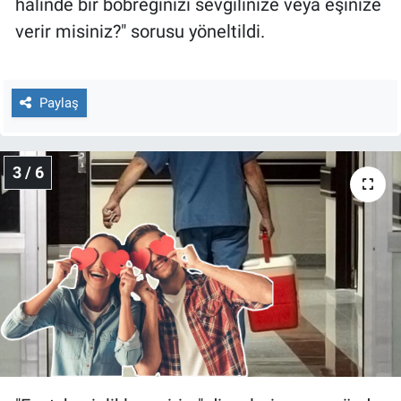
halinde bir böbreğinizi sevgilinize veya eşinize
Yerel Yaşam
verir misiniz?" sorusu yöneltildi.
Canlı Yayın
Paylaş
3 / 6