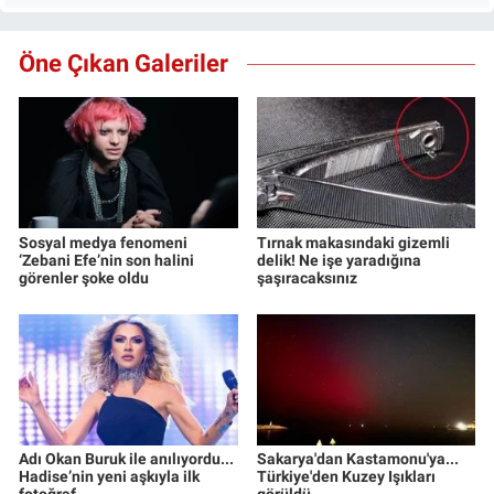
Öne Çıkan Galeriler
Sosyal medya fenomeni
Tırnak makasındaki gizemli
‘Zebani Efe’nin son halini
delik! Ne işe yaradığına
görenler şoke oldu
şaşıracaksınız
Adı Okan Buruk ile anılıyordu...
Sakarya'dan Kastamonu'ya...
Hadise’nin yeni aşkıyla ilk
Türkiye'den Kuzey Işıkları