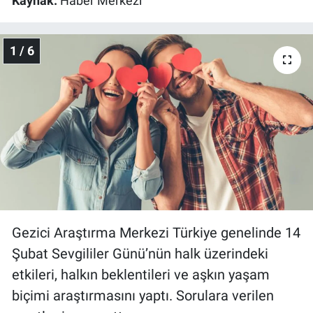
Kaynak:
Haber Merkezi
Gündem Özel
1 / 6
Günün görüntüsü
Haber
İlan
Kimdir
Koronavirüs
Gezici Araştırma Merkezi Türkiye genelinde 14
Kültür Sanat
Şubat Sevgililer Günü’nün halk üzerindeki
etkileri, halkın beklentileri ve aşkın yaşam
Ne demişti
biçimi araştırmasını yaptı. Sorulara verilen