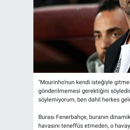
"Mourinho'nun kendi isteğiyle gitm
gönderilmemesi gerektiğini söyledim
söylemiyorum, ben dahil herkes geleb
Burası Fenerbahçe, buranın dinamikl
havasını teneffüs etmeden, o hava