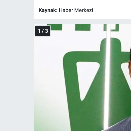
Kaynak:
Haber Merkezi
Gündem Özel
Günün görüntüsü
1 / 3
Haber
İlan
Kimdir
Koronavirüs
Kültür Sanat
Ne demişti