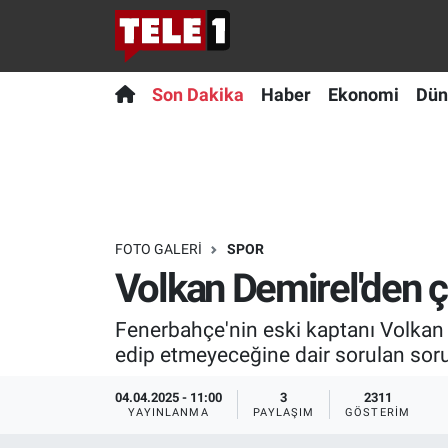
Anında Manşet
Son Dakika
Nöbetçi Eczaneler
Son Dakika
Haber
Ekonomi
Dün
Başka Sohbetler
Haber
Hava Durumu
Belgesel
Ekonomi
Namaz Vakitleri
Bilim turu
Dünya
Trafik Durumu
FOTO GALERI
SPOR
Volkan Demirel'den 
Bilim ve Teknoloji Evreni
Teknoloji
Süper Lig Puan Durumu ve Fikstür
Fenerbahçe'nin eski kaptanı Volkan D
Doğa Konuşuyor
Sağlık
Tüm Manşetler
edip etmeyeceğine dair sorulan soru
Dünya
Spor
Son Dakika Haberleri
04.04.2025 - 11:00
3
2311
YAYINLANMA
PAYLAŞIM
GÖSTERIM
Ege Saati
Yayın Akışı
Haber Arşivi