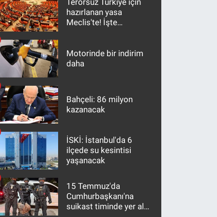
Terörsüz Türkiye için
hazırlanan yasa
Meclis'te! İşte
maddeler
Motorinde bir indirim
daha
Bahçeli: 86 milyon
kazanacak
İSKİ: İstanbul'da 6
ilçede su kesintisi
yaşanacak
15 Temmuz'da
Cumhurbaşkanı'na
suikast timinde yer alan
firari FETÖ hükümlüsü