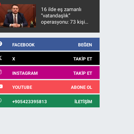
10 yıl sonra yakalandı
16 ilde eş zamanlı
“vatandaşlık”
operasyonu: 73 kişi
gözaltına alındı
FACEBOOK
BEĞEN
X
TAKIP ET
INSTAGRAM
TAKIP ET
YOUTUBE
ABONE OL
+905423395813
İLETIŞIM