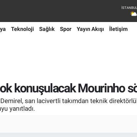
ya
Teknoloji
Sağlık
Spor
Yayın Akışı
İletişim
çok konuşulacak Mourinho sö
emirel, sarı lacivertli takımdan teknik direktörl
yu yanıtladı.