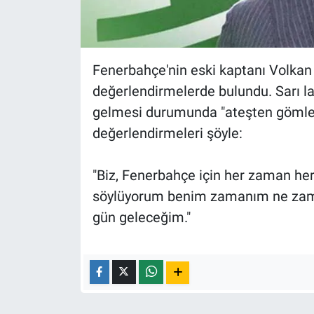
Nedir
Popüler
Fenerbahçe'nin eski kaptanı Volkan
Programlar
değerlendirmelerde bulundu. Sarı lac
gelmesi durumunda "ateşten gömleği
Sağlık
değerlendirmeleri şöyle:
Spor
"Biz, Fenerbahçe için her zaman her 
Teknoloji
söylüyorum benim zamanım ne zama
gün geleceğim."
Türkiye'nin Geleceği
Türkiye'nin Gündemi
Yerel Gündem