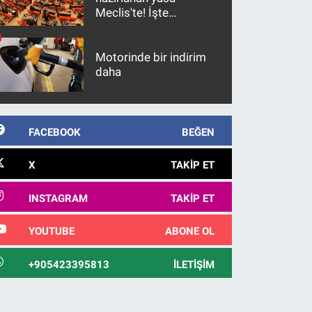
Meclis'te! İşte
maddeler
Motorinde bir indirim
daha
FACEBOOK
BEĞEN
X
TAKIP ET
INSTAGRAM
TAKIP ET
YOUTUBE
ABONE OL
+905423395813
İLETIŞIM