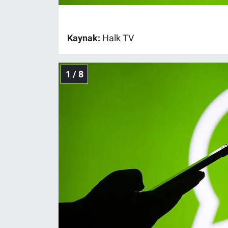
Gündem Özel
Kaynak:
Halk TV
Günün görüntüsü
1 / 8
Haber
İlan
Kimdir
Koronavirüs
Kültür Sanat
Ne demişti