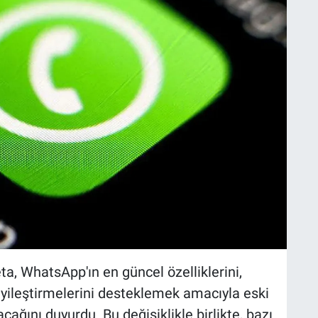
a, WhatsApp'ın en güncel özelliklerini,
yileştirmelerini desteklemek amacıyla eski
acağını duyurdu. Bu değişiklikle birlikte, bazı