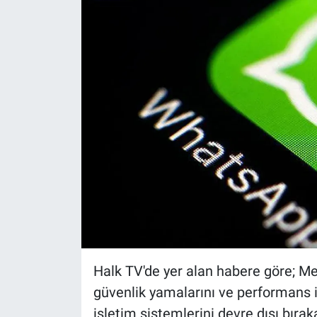
Yerel Yaşam
Canlı Yayın
Halk TV'de yer alan habere göre; Met
güvenlik yamalarını ve performans i
işletim sistemlerini devre dışı bırak