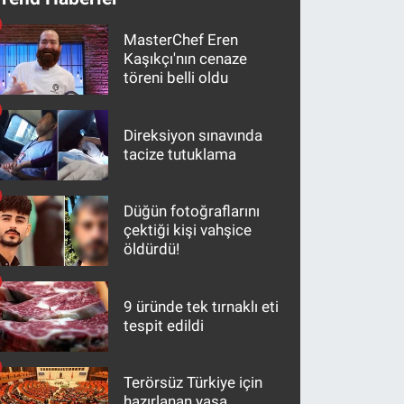
MasterChef Eren
Kaşıkçı'nın cenaze
töreni belli oldu
Direksiyon sınavında
tacize tutuklama
Düğün fotoğraflarını
çektiği kişi vahşice
öldürdü!
9 üründe tek tırnaklı eti
tespit edildi
Terörsüz Türkiye için
hazırlanan yasa