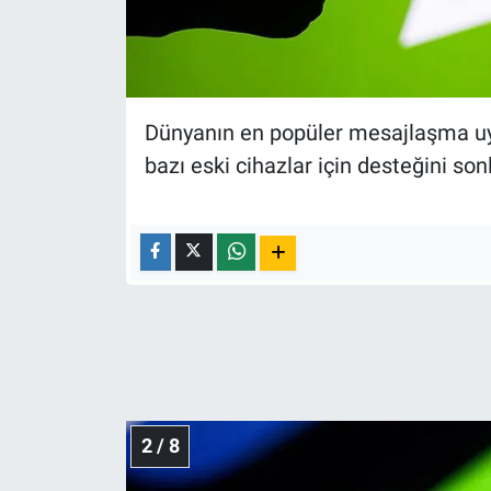
Nedir
Popüler
Programlar
Dünyanın en popüler mesajlaşma uy
bazı eski cihazlar için desteğini so
Sağlık
Spor
Teknoloji
Türkiye'nin Geleceği
Türkiye'nin Gündemi
2 / 8
Yerel Gündem