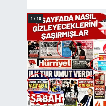
Gündem Özel
1 / 10
Günün görüntüsü
Haber
İlan
Kimdir
Koronavirüs
Kültür Sanat
Ne demişti