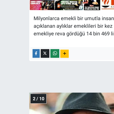
Nedir
Popüler
Milyonlarca emekli bir umutla insan
açıklanan aylıklar emeklileri bir kez 
Programlar
emekliye reva gördüğü 14 bin 469 lir
Sağlık
Spor
Teknoloji
Türkiye'nin Geleceği
Türkiye'nin Gündemi
2 / 10
Yerel Gündem