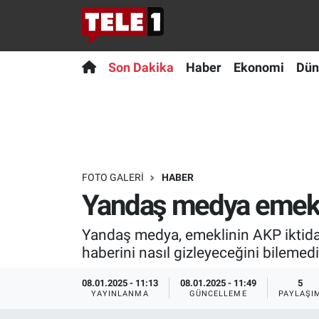
Anında Manşet
Son Dakika
Nöbetçi Eczaneler
Son Dakika
Haber
Ekonomi
Dün
Başka Sohbetler
Haber
Hava Durumu
Belgesel
Ekonomi
Namaz Vakitleri
Bilim turu
Dünya
Trafik Durumu
FOTO GALERI
HABER
Yandaş medya emekli
Bilim ve Teknoloji Evreni
Teknoloji
Süper Lig Puan Durumu ve Fikstür
Yandaş medya, emeklinin AKP iktidar
Doğa Konuşuyor
Sağlık
Tüm Manşetler
haberini nasıl gizleyeceğini bilemedi
Dünya
Spor
Son Dakika Haberleri
08.01.2025 - 11:13
08.01.2025 - 11:49
5
YAYINLANMA
GÜNCELLEME
PAYLAŞI
Ege Saati
Yayın Akışı
Haber Arşivi