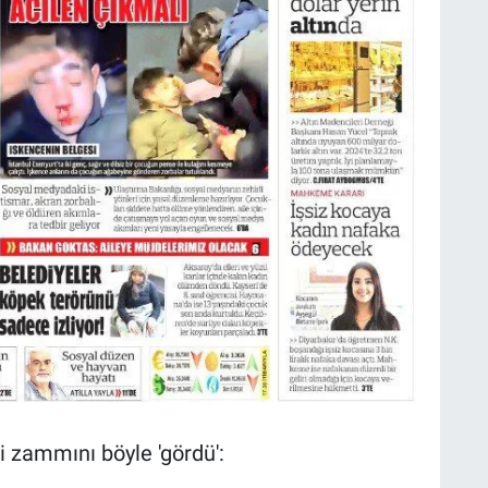
 zammını böyle 'gördü':