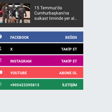
15 Temmuz'da
Cumhurbaşkanı'na
suikast timinde yer alan
firari FETÖ hükümlüsü
10 yıl sonra yakalandı
FACEBOOK
BEĞEN
X
TAKIP ET
INSTAGRAM
TAKIP ET
YOUTUBE
ABONE OL
+905423395813
İLETIŞIM