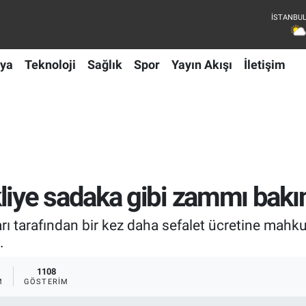
ya
Teknoloji
Sağlık
Spor
Yayın Akışı
İletişim
ye sadaka gibi zammı bakın 
ı tarafından bir kez daha sefalet ücretine mahk
.
1108
M
GÖSTERIM