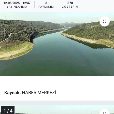
12.05.2025 - 12:47
3
370
YAYINLANMA
PAYLAŞIM
GÖSTERIM
Ege'den Esintiler
İletişim
Eğitim
Eğlence
Ekonomi
Forum
Gerçeğin İzinde
Gün Başlıyor
Kaynak:
HABER MERKEZİ
Gün Bitiyor
1 / 4
Gün Ortası