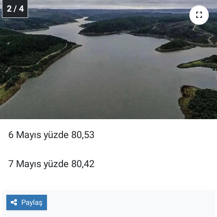
Nedir
2 / 4
Popüler
Programlar
Sağlık
Spor
Teknoloji
6 Mayıs yüzde 80,53
Türkiye'nin Geleceği
7 Mayıs yüzde 80,42
Türkiye'nin Gündemi
Yerel Gündem
Paylaş