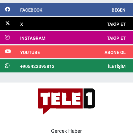
FACEBOOK
BEĞEN
X
TAKIP ET
INSTAGRAM
TAKIP ET
YOUTUBE
ABONE OL
+905423395813
İLETIŞIM
Gerçek Haber