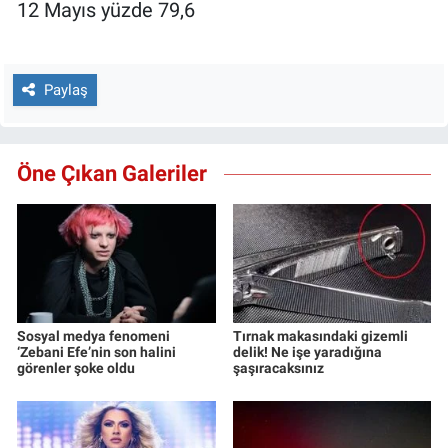
12 Mayıs yüzde 79,6
Paylaş
Öne Çıkan Galeriler
Sosyal medya fenomeni
Tırnak makasındaki gizemli
‘Zebani Efe’nin son halini
delik! Ne işe yaradığına
görenler şoke oldu
şaşıracaksınız