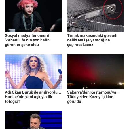
Sosyal medya fenomeni
Tırnak makasındaki gizemli
‘Zebani Efe’nin son halini
delik! Ne işe yaradığına
görenler şoke oldu
şaşıracaksınız
Adı Okan Buruk ile anılıyordu...
Sakarya'dan Kastamonu'ya...
Hadise’nin yeni aşkıyla ilk
Türkiye'den Kuzey Işıkları
fotoğraf
görüldü