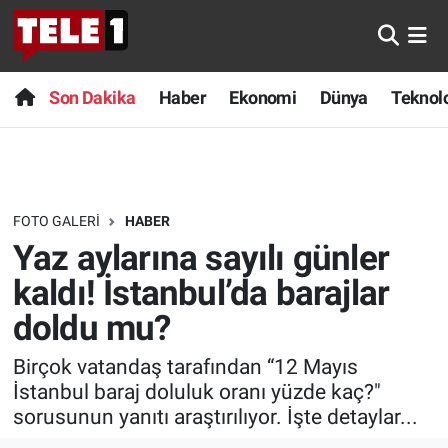
Anında Manşet
Son Dakika
Nöbetçi Eczaneler
Son Dakika
Haber
Ekonomi
Dünya
Teknolo
Başka Sohbetler
Haber
Hava Durumu
Belgesel
Ekonomi
Namaz Vakitleri
FOTO GALERI
HABER
Bilim turu
Dünya
Trafik Durumu
Yaz aylarına sayılı günler
Bilim ve Teknoloji Evreni
Teknoloji
Süper Lig Puan Durumu ve Fikstür
kaldı! İstanbul’da barajlar
doldu mu?
Doğa Konuşuyor
Sağlık
Tüm Manşetler
Birçok vatandaş tarafından “12 Mayıs
Dünya
Spor
Son Dakika Haberleri
İstanbul baraj doluluk oranı yüzde kaç?"
sorusunun yanıtı araştırılıyor. İşte detaylar...
Ege Saati
Yayın Akışı
Haber Arşivi