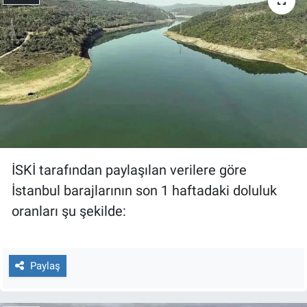
Gündem Özel
Günün görüntüsü
Haber
İlan
İSKİ tarafından paylaşılan verilere göre
Kimdir
İstanbul barajlarının son 1 haftadaki doluluk
Koronavirüs
oranları şu şekilde:
Kültür Sanat
Paylaş
Ne demişti