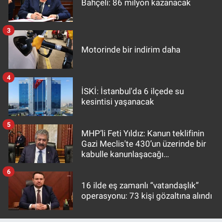
Bahçeli: 86 milyon kazanacak
3
Motorinde bir indirim daha
4
İSKİ: İstanbul'da 6 ilçede su
kesintisi yaşanacak
5
MHP’li Feti Yıldız: Kanun teklifinin
Gazi Meclis'te 430’un üzerinde bir
kabulle kanunlaşacağı
görülmektedir
6
16 ilde eş zamanlı “vatandaşlık”
operasyonu: 73 kişi gözaltına alındı