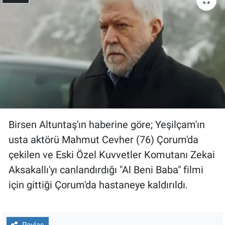
Gündem Özel
Günün görüntüsü
Haber
İlan
Birsen Altuntaş'ın haberine göre; Yeşilçam'ın
Kimdir
usta aktörü Mahmut Cevher (76) Çorum'da
Koronavirüs
çekilen ve Eski Özel Kuvvetler Komutanı Zekai
Aksakallı'yı canlandırdığı "Al Beni Baba" filmi
Kültür Sanat
için gittiği Çorum'da hastaneye kaldırıldı.
Ne demişti
Paylaş