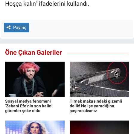
Hoşça kalın" ifadelerini kullandı.
Paylaş
Öne Çıkan Galeriler
Sosyal medya fenomeni
Tırnak makasındaki gizemli
‘Zebani Efe’nin son halini
delik! Ne işe yaradığına
görenler şoke oldu
şaşıracaksınız