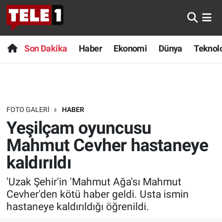
Anında Manşet
Son Dakika
Nöbetçi Eczaneler
Son Dakika
Haber
Ekonomi
Dünya
Teknolo
Başka Sohbetler
Haber
Hava Durumu
Belgesel
Ekonomi
Namaz Vakitleri
FOTO GALERI
HABER
Bilim turu
Dünya
Trafik Durumu
Yeşilçam oyuncusu
Bilim ve Teknoloji Evreni
Teknoloji
Süper Lig Puan Durumu ve Fikstür
Mahmut Cevher hastaneye
kaldırıldı
Doğa Konuşuyor
Sağlık
Tüm Manşetler
'Uzak Şehir'in 'Mahmut Ağa'sı Mahmut
Dünya
Spor
Son Dakika Haberleri
Cevher'den kötü haber geldi. Usta ismin
hastaneye kaldırıldığı öğrenildi.
Ege Saati
Yayın Akışı
Haber Arşivi