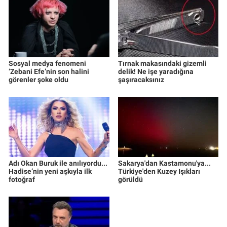
Sosyal medya fenomeni
Tırnak makasındaki gizemli
‘Zebani Efe’nin son halini
delik! Ne işe yaradığına
görenler şoke oldu
şaşıracaksınız
Adı Okan Buruk ile anılıyordu...
Sakarya'dan Kastamonu'ya...
Hadise’nin yeni aşkıyla ilk
Türkiye'den Kuzey Işıkları
fotoğraf
görüldü