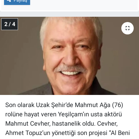
Nedir
Popüler
2 / 4
Programlar
Sağlık
Spor
Teknoloji
Türkiye'nin Geleceği
Son olarak Uzak Şehir‘de Mahmut Ağa (76)
Türkiye'nin Gündemi
rolüne hayat veren Yeşilçam’ın usta aktörü
Mahmut Cevher, hastanelik oldu. Cevher,
Yerel Gündem
Ahmet Topuz’un yönettiği son projesi “Al Beni