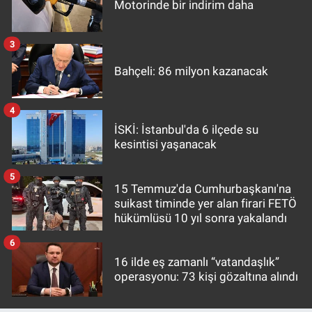
Motorinde bir indirim daha
3
Bahçeli: 86 milyon kazanacak
4
İSKİ: İstanbul'da 6 ilçede su
kesintisi yaşanacak
5
15 Temmuz'da Cumhurbaşkanı'na
suikast timinde yer alan firari FETÖ
hükümlüsü 10 yıl sonra yakalandı
6
16 ilde eş zamanlı “vatandaşlık”
operasyonu: 73 kişi gözaltına alındı