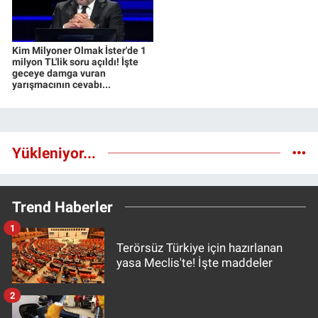
Kim Milyoner Olmak İster'de 1
milyon TL'lik soru açıldı! İşte
geceye damga vuran
yarışmacının cevabı...
Yükleniyor...
Trend Haberler
1
Terörsüz Türkiye için hazırlanan
yasa Meclis'te! İşte maddeler
2