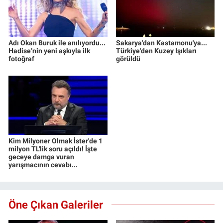
Adı Okan Buruk ile anılıyordu...
Sakarya'dan Kastamonu'ya...
Hadise’nin yeni aşkıyla ilk
Türkiye'den Kuzey Işıkları
fotoğraf
görüldü
Kim Milyoner Olmak İster'de 1
milyon TL'lik soru açıldı! İşte
geceye damga vuran
yarışmacının cevabı...
Öne Çıkan Galeriler