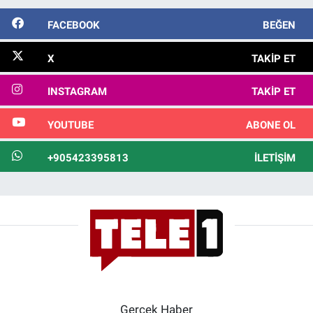
FACEBOOK
BEĞEN
X
TAKIP ET
INSTAGRAM
TAKIP ET
YOUTUBE
ABONE OL
+905423395813
İLETIŞIM
Gerçek Haber