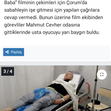
Baba” filminin çekimleri için Çorum’da
Yerel Yaşam
sabahleyin işe gitmesi için yapılan çağrılara
cevap vermedi. Bunun üzerine film ekibinden
Canlı Yayın
görevliler Mahmut Cevher odasına
gittiklerinde usta oyucuyu yarı baygın buldu.
Paylaş
3 / 4