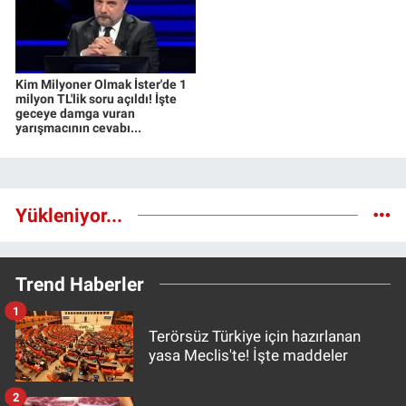
Kim Milyoner Olmak İster'de 1
milyon TL'lik soru açıldı! İşte
geceye damga vuran
yarışmacının cevabı...
Yükleniyor...
Trend Haberler
1
Terörsüz Türkiye için hazırlanan
yasa Meclis'te! İşte maddeler
2