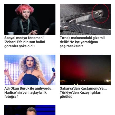
Sosyal medya fenomeni
Tırnak makasındaki gizemli
‘Zebani Efe’nin son halini
delik! Ne işe yaradığına
görenler şoke oldu
şaşıracaksınız
Adı Okan Buruk ile anılıyordu...
Sakarya'dan Kastamonu'ya...
Hadise’nin yeni aşkıyla ilk
Türkiye'den Kuzey Işıkları
fotoğraf
görüldü