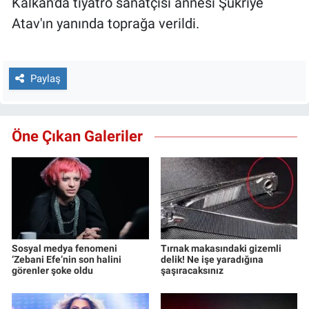
Kalkan'da tiyatro sanatçısı annesi Şükriye
Atav'ın yanında toprağa verildi.
Paylaş
Öne Çıkan Galeriler
Sosyal medya fenomeni
Tırnak makasındaki gizemli
‘Zebani Efe’nin son halini
delik! Ne işe yaradığına
görenler şoke oldu
şaşıracaksınız