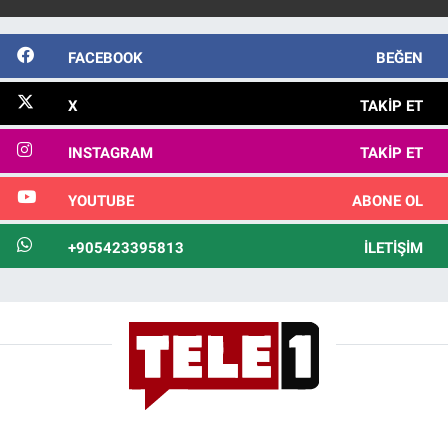
FACEBOOK
BEĞEN
X
TAKIP ET
INSTAGRAM
TAKIP ET
YOUTUBE
ABONE OL
+905423395813
İLETIŞIM