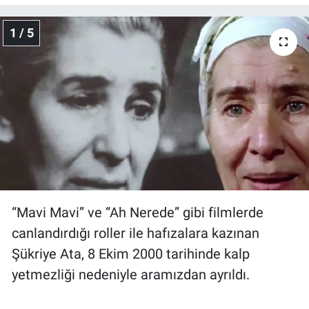
Gündem Özel
1 / 5
Günün görüntüsü
Haber
İlan
Kimdir
Koronavirüs
“Mavi Mavi” ve “Ah Nerede” gibi filmlerde
canlandırdığı roller ile hafızalara kazınan
Kültür Sanat
Şükriye Ata, 8 Ekim 2000 tarihinde kalp
yetmezliği nedeniyle aramızdan ayrıldı.
Ne demişti