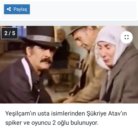
Nedir
Paylaş
Popüler
2 / 5
Programlar
Sağlık
Spor
Teknoloji
Türkiye'nin Geleceği
Türkiye'nin Gündemi
Yeşilçam’ın usta isimlerinden Şükriye Atav’ın
spiker ve oyuncu 2 oğlu bulunuyor.
Yerel Gündem