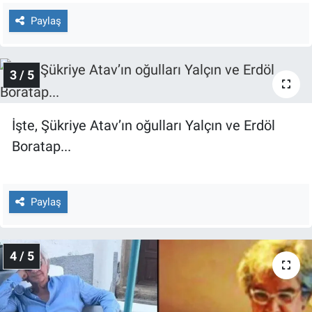
Yerel Yaşam
Paylaş
Canlı Yayın
3 / 5
İşte, Şükriye Atav’ın oğulları Yalçın ve Erdöl
Boratap...
Paylaş
4 / 5