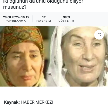
iki oğlunun da ünlü olduğunu biliyor
musunuz?
Ege'den Esintiler
İletişim
20.08.2025 - 10:15
12
9859
Eğitim
YAYINLANMA
PAYLAŞIM
GÖSTERIM
Eğlence
Ekonomi
Forum
Gerçeğin İzinde
Gün Başlıyor
Gün Bitiyor
Kaynak:
HABER MERKEZİ
Gün Ortası