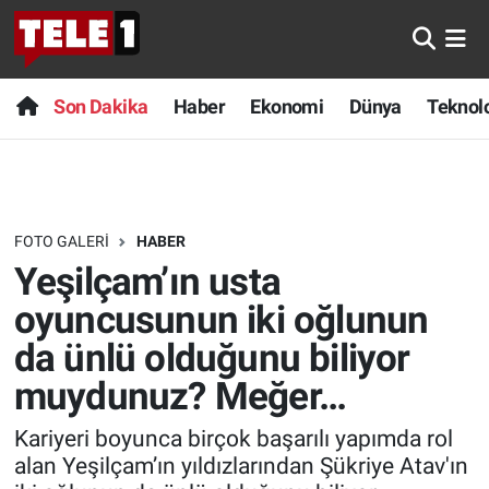
Anında Manşet
Son Dakika
Nöbetçi Eczaneler
Son Dakika
Haber
Ekonomi
Dünya
Teknolo
Başka Sohbetler
Haber
Hava Durumu
Belgesel
Ekonomi
Namaz Vakitleri
FOTO GALERI
HABER
Bilim turu
Dünya
Trafik Durumu
Yeşilçam’ın usta
Bilim ve Teknoloji Evreni
Teknoloji
Süper Lig Puan Durumu ve Fikstür
oyuncusunun iki oğlunun
da ünlü olduğunu biliyor
Doğa Konuşuyor
Sağlık
Tüm Manşetler
muydunuz? Meğer…
Dünya
Spor
Son Dakika Haberleri
Kariyeri boyunca birçok başarılı yapımda rol
alan Yeşilçam’ın yıldızlarından Şükriye Atav'ın
Ege Saati
Yayın Akışı
Haber Arşivi