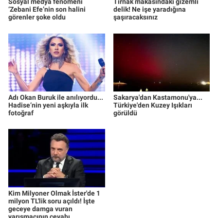
Sosyal medya fenomeni
Tırnak makasındaki gizemli
‘Zebani Efe’nin son halini
delik! Ne işe yaradığına
görenler şoke oldu
şaşıracaksınız
Adı Okan Buruk ile anılıyordu...
Sakarya'dan Kastamonu'ya...
Hadise’nin yeni aşkıyla ilk
Türkiye'den Kuzey Işıkları
fotoğraf
görüldü
Kim Milyoner Olmak İster'de 1
milyon TL'lik soru açıldı! İşte
geceye damga vuran
yarışmacının cevabı...