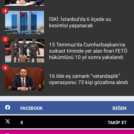
4
İSKİ: İstanbul'da 6 ilçede su
kesintisi yaşanacak
5
15 Temmuz'da Cumhurbaşkanı'na
suikast timinde yer alan firari FETÖ
hükümlüsü 10 yıl sonra yakalandı
6
16 ilde eş zamanlı “vatandaşlık”
operasyonu: 73 kişi gözaltına alındı
FACEBOOK
BEĞEN
X
TAKIP ET