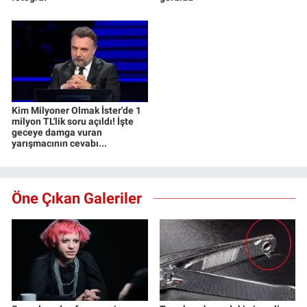
Kim Milyoner Olmak İster'de 1
milyon TL'lik soru açıldı! İşte
geceye damga vuran
yarışmacının cevabı...
Öne Çıkan Galeriler