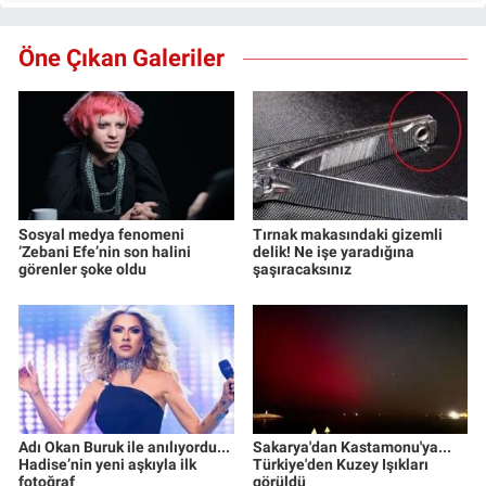
Öne Çıkan Galeriler
Sosyal medya fenomeni
Tırnak makasındaki gizemli
‘Zebani Efe’nin son halini
delik! Ne işe yaradığına
görenler şoke oldu
şaşıracaksınız
Adı Okan Buruk ile anılıyordu...
Sakarya'dan Kastamonu'ya...
Hadise’nin yeni aşkıyla ilk
Türkiye'den Kuzey Işıkları
fotoğraf
görüldü