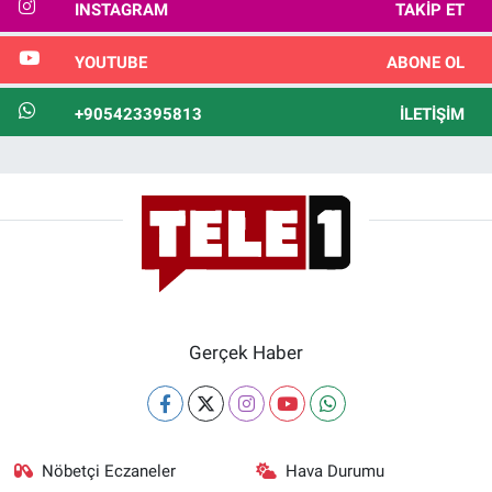
INSTAGRAM
TAKIP ET
YOUTUBE
ABONE OL
+905423395813
İLETIŞIM
Gerçek Haber
Nöbetçi Eczaneler
Hava Durumu