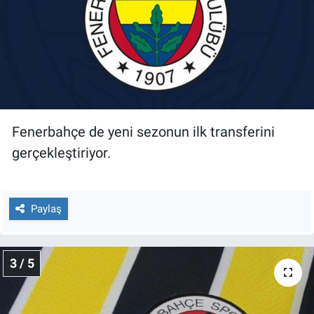
Nedir
Popüler
Programlar
Sağlık
Fenerbahçe de yeni sezonun ilk transferini
Spor
gerçekleştiriyor.
Teknoloji
Paylaş
Türkiye'nin Geleceği
Türkiye'nin Gündemi
3 / 5
Yerel Gündem