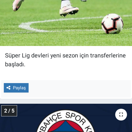
Gündem Özel
Günün görüntüsü
Haber
Süper Lig devleri yeni sezon için transferlerine
İlan
başladı.
Kimdir
Paylaş
Koronavirüs
Kültür Sanat
2 / 5
Ne demişti