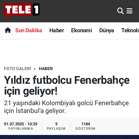
Anında Manşet
Son Dakika
Nöbetçi Eczaneler
Son Dakika
Haber
Ekonomi
Dünya
Teknolo
Başka Sohbetler
Haber
Hava Durumu
Belgesel
Ekonomi
Namaz Vakitleri
FOTO GALERI
HABER
Bilim turu
Dünya
Trafik Durumu
Yıldız futbolcu Fenerbahçe
Bilim ve Teknoloji Evreni
Teknoloji
Süper Lig Puan Durumu ve Fikstür
için geliyor!
21 yaşındaki Kolombiyalı golcü Fenerbahçe
Doğa Konuşuyor
Sağlık
Tüm Manşetler
için İstanbul'a geliyor.
Dünya
Spor
Son Dakika Haberleri
01.07.2025 - 10:29
9
1184
YAYINLANMA
PAYLAŞIM
GÖSTERIM
Ege Saati
Yayın Akışı
Haber Arşivi