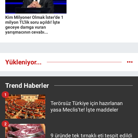
Kim Milyoner Olmak İster'de 1
milyon TL'lik soru açıldı! İşte
geceye damga vuran
yarışmacının cevabı...
Yükleniyor...
Trend Haberler
1
Terörsüz Türkiye için hazırlanan
yasa Meclis'te! İşte maddeler
2
9 üründe tek tırnaklı eti tespit edildi