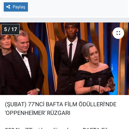
Paylaş
5 / 17
(ŞUBAT) 77'NCİ BAFTA FİLM ÖDÜLLERİ'NDE
'OPPENHEİMER' RÜZGARI