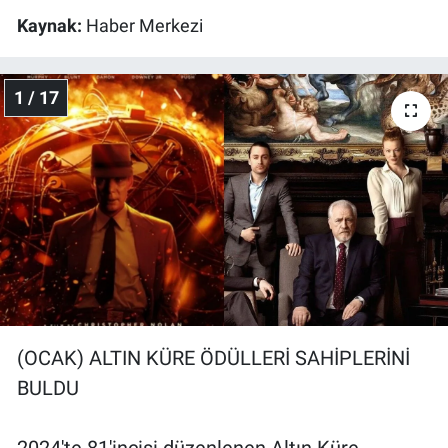
Kaynak:
Haber Merkezi
Gündem Özel
1 / 17
Günün görüntüsü
Haber
İlan
Kimdir
Koronavirüs
Kültür Sanat
(OCAK) ALTIN KÜRE ÖDÜLLERİ SAHİPLERİNİ
BULDU
Ne demişti