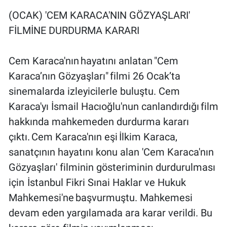
Yerel Yaşam
(OCAK) 'CEM KARACA'NIN GÖZYAŞLARI'
FİLMİNE DURDURMA KARARI
Canlı Yayın
Cem Karaca'nın hayatını anlatan "Cem
Karaca’nın Gözyaşları" filmi 26 Ocak’ta
sinemalarda izleyicilerle buluştu. Cem
Karaca'yı İsmail Hacıoğlu'nun canlandırdığı film
hakkında mahkemeden durdurma kararı
çıktı. Cem Karaca'nın eşi İlkim Karaca,
sanatçının hayatını konu alan 'Cem Karaca'nın
Gözyaşları' filminin gösteriminin durdurulması
için İstanbul Fikri Sınai Haklar ve Hukuk
Mahkemesi'ne başvurmuştu. Mahkemesi
devam eden yargılamada ara karar verildi. Bu