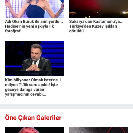
Adı Okan Buruk ile anılıyordu...
Sakarya'dan Kastamonu'ya...
Hadise’nin yeni aşkıyla ilk
Türkiye'den Kuzey Işıkları
fotoğraf
görüldü
Kim Milyoner Olmak İster'de 1
milyon TL'lik soru açıldı! İşte
geceye damga vuran
yarışmacının cevabı...
Öne Çıkan Galeriler