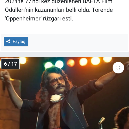
2024'te 77'nci kez düzenlenen BAFTA Film
Ödülleri'nin kazananları belli oldu. Törende
'Oppenheimer' rüzgarı esti.
Paylaş
6 / 17