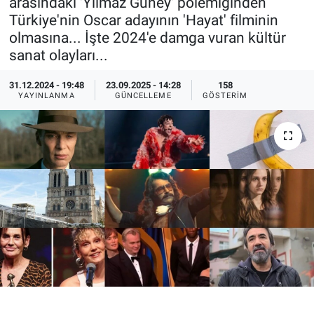
arasındaki 'Yılmaz Güney' polemiğinden
Türkiye'nin Oscar adayının 'Hayat' filminin
Ege'den Esintiler
İletişim
olmasına... İşte 2024'e damga vuran kültür
sanat olayları...
Eğitim
31.12.2024 - 19:48
23.09.2025 - 14:28
158
Eğlence
YAYINLANMA
GÜNCELLEME
GÖSTERIM
Ekonomi
Forum
Gerçeğin İzinde
Gün Başlıyor
Gün Bitiyor
Gün Ortası