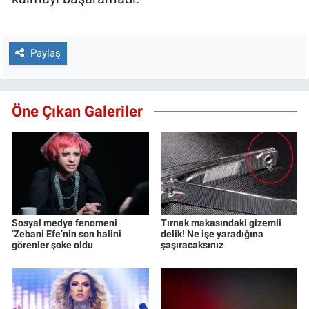
Paylaş
Öne Çıkan Galeriler
Sosyal medya fenomeni
Tırnak makasındaki gizemli
‘Zebani Efe’nin son halini
delik! Ne işe yaradığına
görenler şoke oldu
şaşıracaksınız