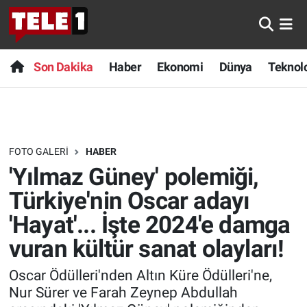
Anında Manşet
Son Dakika
Nöbetçi Eczaneler
Son Dakika
Haber
Ekonomi
Dünya
Teknolo
Başka Sohbetler
Haber
Hava Durumu
Belgesel
Ekonomi
Namaz Vakitleri
FOTO GALERI
HABER
Bilim turu
Dünya
Trafik Durumu
'Yılmaz Güney' polemiği,
Bilim ve Teknoloji Evreni
Teknoloji
Süper Lig Puan Durumu ve Fikstür
Türkiye'nin Oscar adayı
'Hayat'... İşte 2024'e damga
Doğa Konuşuyor
Sağlık
Tüm Manşetler
vuran kültür sanat olayları!
Dünya
Spor
Son Dakika Haberleri
Oscar Ödülleri'nden Altın Küre Ödülleri'ne,
Nur Sürer ve Farah Zeynep Abdullah
Ege Saati
Yayın Akışı
Haber Arşivi