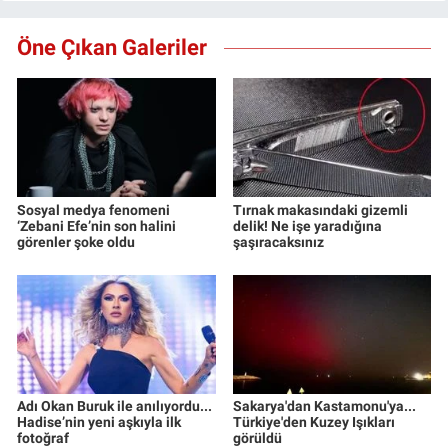
Öne Çıkan Galeriler
Sosyal medya fenomeni
Tırnak makasındaki gizemli
‘Zebani Efe’nin son halini
delik! Ne işe yaradığına
görenler şoke oldu
şaşıracaksınız
Adı Okan Buruk ile anılıyordu...
Sakarya'dan Kastamonu'ya...
Hadise’nin yeni aşkıyla ilk
Türkiye'den Kuzey Işıkları
fotoğraf
görüldü