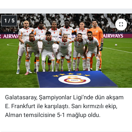
Gündem Özel
1 / 5
Günün görüntüsü
Haber
İlan
Kimdir
Koronavirüs
Galatasaray, Şampiyonlar Ligi’nde dün akşam
Kültür Sanat
E. Frankfurt ile karşılaştı. Sarı kırmızılı ekip,
Alman temsilcisine 5-1 mağlup oldu.
Ne demişti