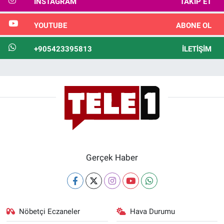
INSTAGRAM
TAKIP ET
YOUTUBE
ABONE OL
+905423395813
İLETIŞIM
Gerçek Haber
Nöbetçi Eczaneler
Hava Durumu