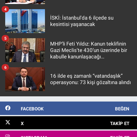
4
İSKİ: İstanbul'da 6 ilçede su
kesintisi yaşanacak
5
MHP’li Feti Yıldız: Kanun teklifinin
Gazi Meclis'te 430’un üzerinde bir
kabulle kanunlaşacağı
görülmektedir
6
16 ilde eş zamanlı “vatandaşlık”
operasyonu: 73 kişi gözaltına alındı
FACEBOOK
BEĞEN
X
TAKIP ET