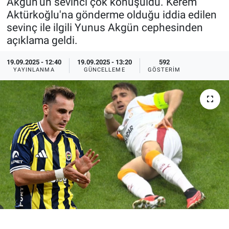
Akgün’ün sevinci çok konuşuldu. Kerem
Aktürkoğlu'na gönderme olduğu iddia edilen
Ege'den Esintiler
İletişim
sevinç ile ilgili Yunus Akgün cephesinden
açıklama geldi.
Eğitim
19.09.2025 - 12:40
19.09.2025 - 13:20
592
Eğlence
YAYINLANMA
GÜNCELLEME
GÖSTERIM
Ekonomi
Forum
Gerçeğin İzinde
Gün Başlıyor
Gün Bitiyor
Gün Ortası