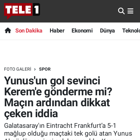
Anında Manşet
Son Dakika
Nöbetçi Eczaneler
Son Dakika
Haber
Ekonomi
Dünya
Teknolo
Başka Sohbetler
Haber
Hava Durumu
Belgesel
Ekonomi
Namaz Vakitleri
FOTO GALERI
SPOR
Bilim turu
Dünya
Trafik Durumu
Yunus'un gol sevinci
Bilim ve Teknoloji Evreni
Teknoloji
Süper Lig Puan Durumu ve Fikstür
Kerem'e gönderme mi?
Maçın ardından dikkat
Doğa Konuşuyor
Sağlık
Tüm Manşetler
çeken iddia
Dünya
Spor
Son Dakika Haberleri
Galatasaray'ın Eintracht Frankfurt’a 5-1
mağlup olduğu maçtaki tek golü atan Yunus
Ege Saati
Yayın Akışı
Haber Arşivi