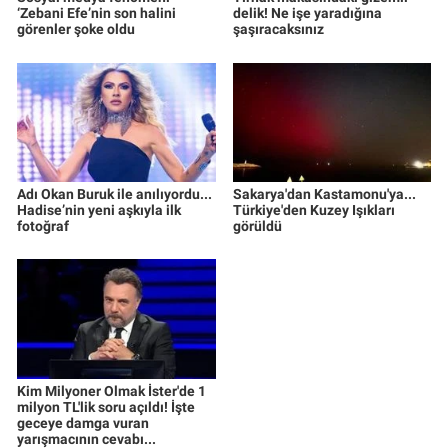
‘Zebani Efe’nin son halini
delik! Ne işe yaradığına
görenler şoke oldu
şaşıracaksınız
Adı Okan Buruk ile anılıyordu...
Sakarya'dan Kastamonu'ya...
Hadise’nin yeni aşkıyla ilk
Türkiye'den Kuzey Işıkları
fotoğraf
görüldü
Kim Milyoner Olmak İster'de 1
milyon TL'lik soru açıldı! İşte
geceye damga vuran
yarışmacının cevabı...