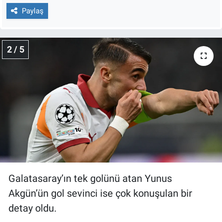
Nedir
Paylaş
Popüler
2 / 5
Programlar
Sağlık
Spor
Teknoloji
Türkiye'nin Geleceği
Galatasaray’ın tek golünü atan Yunus
Türkiye'nin Gündemi
Akgün’ün gol sevinci ise çok konuşulan bir
Yerel Gündem
detay oldu.