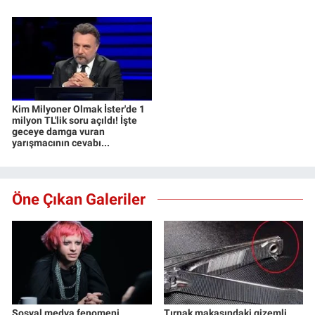
Kim Milyoner Olmak İster'de 1
milyon TL'lik soru açıldı! İşte
geceye damga vuran
yarışmacının cevabı...
Öne Çıkan Galeriler
Sosyal medya fenomeni
Tırnak makasındaki gizemli