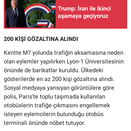
Yerel Yaşam
Trump: İran ile ikinci
aşamaya geçiyoruz
Canlı Yayın
200 KİŞİ GÖZALTINA ALINDI
Kentte M7 yolunda trafiğin aksamasına neden
olan eylemler yapılırken Lyon-1 Üniversitesinin
önünde de barikatlar kuruldu. Ülkedeki
gösterilerde en az 200 kişi gözaltına alındı.
Sosyal medyaya yansıyan görüntülere göre
polis, Paris'te toplu taşımada kullanılan
otobüslerin trafiğe çıkmasını engellemek
isteyen eylemcilerin bulunduğu otobüs
terminali önünde nöbet tutuyor.