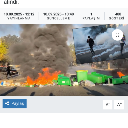
alındı.
Ege'den Esintiler
İletişim
10.09.2025 - 12:12
10.09.2025 - 13:40
1
488
YAYINLANMA
GÜNCELLEME
PAYLAŞIM
GÖSTERIM
Eğitim
Eğlence
Ekonomi
Forum
Gerçeğin İzinde
Gün Başlıyor
Paylaş
-
+
A
A
Gün Bitiyor
Gün Ortası