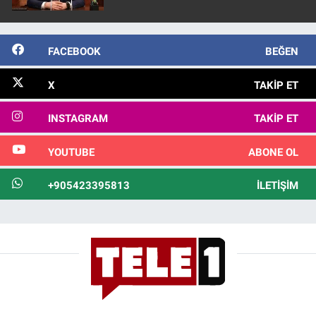
FACEBOOK
BEĞEN
X
TAKIP ET
INSTAGRAM
TAKIP ET
YOUTUBE
ABONE OL
+905423395813
İLETIŞIM