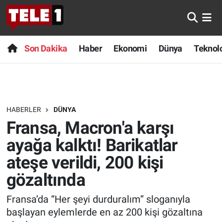
Anında Manşet
Son Dakika
Nöbetçi Eczaneler
Son Dakika
Haber
Ekonomi
Dünya
Teknolo
Başka Sohbetler
Haber
Hava Durumu
Belgesel
Ekonomi
Namaz Vakitleri
HABERLER
DÜNYA
Bilim turu
Dünya
Trafik Durumu
Fransa, Macron'a karşı
Bilim ve Teknoloji Evreni
Teknoloji
Süper Lig Puan Durumu ve Fikstür
ayağa kalktı! Barikatlar
ateşe verildi, 200 kişi
Doğa Konuşuyor
Sağlık
Tüm Manşetler
gözaltında
Dünya
Spor
Son Dakika Haberleri
Fransa’da “Her şeyi durduralım” sloganıyla
başlayan eylemlerde en az 200 kişi gözaltına
Ege Saati
Yayın Akışı
Haber Arşivi