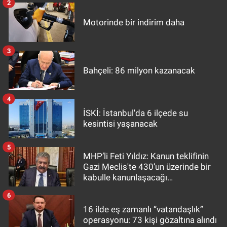
2
Motorinde bir indirim daha
3
Bahçeli: 86 milyon kazanacak
4
İSKİ: İstanbul'da 6 ilçede su
kesintisi yaşanacak
5
MHP’li Feti Yıldız: Kanun teklifinin
Gazi Meclis'te 430’un üzerinde bir
kabulle kanunlaşacağı
görülmektedir
6
16 ilde eş zamanlı “vatandaşlık”
operasyonu: 73 kişi gözaltına alındı