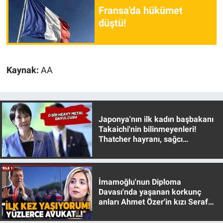
Fransa'da hükümet
düştü!
Kaynak:
AA
Japonya'nın ilk kadın başbakanı
Takaichi'nin bilinmeyenleri!
Thatcher hayranı, sağcı
muhafazakar
İmamoğlu'nun Diploma
Davası'nda yaşanan korkunç
anları Ahmet Özer'in kızı Seraf
Özer anlattı!