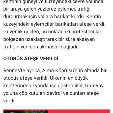
kentinin güneyi ve kuzeyindeki çevre yolunda
Nedir
bir araya gelen yüzlerce eylemci, trafiği
Popüler
durdurmak için yollara barikat kurdu. Kentin
kuzeyindeki eylemciler barikatları ateşe verdi.
Programlar
Güvenlik güçleri, bu noktadaki protestocuları
bölgeden uzaklaştırarak bir süre aksayan
Sağlık
trafiğin yeniden akmasını sağladı.
Spor
OTOBÜS ATEŞE VERİLDİ
Teknoloji
Rennes'te ayrıca, Alma Köprüsü'nün altında bir
otobüs ateşe verildi. Ülkenin en büyük
Türkiye'nin Geleceği
kentlerinden Lyon'da ise göstericiler, tramvay
Türkiye'nin Gündemi
yoluna çöp kutuları devirdi ve bunları ateşe
verdi.
Yerel Gündem