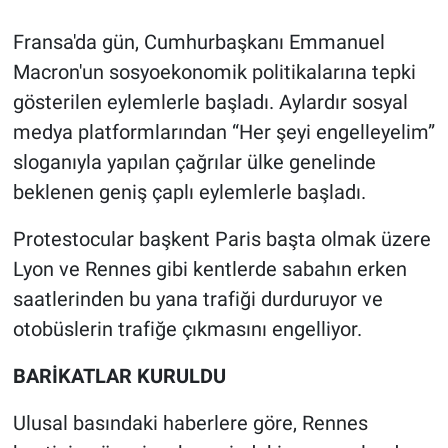
Fransa'da gün, Cumhurbaşkanı Emmanuel
Gündem Özel
Macron'un sosyoekonomik politikalarına tepki
Günün görüntüsü
gösterilen eylemlerle başladı. Aylardır sosyal
medya platformlarından “Her şeyi engelleyelim”
Haber
sloganıyla yapılan çağrılar ülke genelinde
beklenen geniş çaplı eylemlerle başladı.
İlan
Protestocular başkent Paris başta olmak üzere
Kimdir
Lyon ve Rennes gibi kentlerde sabahın erken
saatlerinden bu yana trafiği durduruyor ve
Koronavirüs
otobüslerin trafiğe çıkmasını engelliyor.
Kültür Sanat
BARİKATLAR KURULDU
Ne demişti
Ulusal basındaki haberlere göre, Rennes