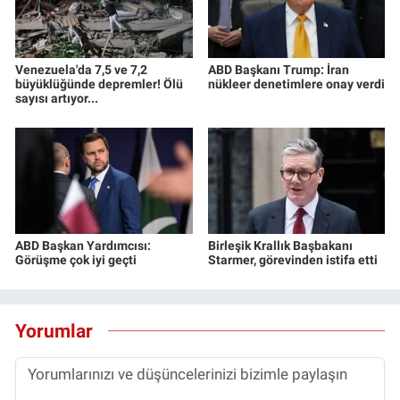
Venezuela'da 7,5 ve 7,2
ABD Başkanı Trump: İran
büyüklüğünde depremler! Ölü
nükleer denetimlere onay verdi
sayısı artıyor...
ABD Başkan Yardımcısı:
Birleşik Krallık Başbakanı
Görüşme çok iyi geçti
Starmer, görevinden istifa etti
Yorumlar