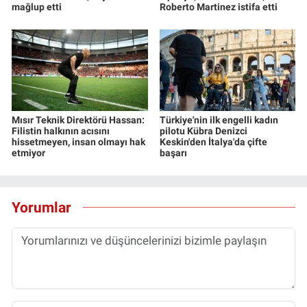
mağlup etti
Roberto Martinez istifa etti
Mısır Teknik Direktörü Hassan:
Türkiye'nin ilk engelli kadın
Filistin halkının acısını
pilotu Kübra Denizci
hissetmeyen, insan olmayı hak
Keskin'den İtalya'da çifte
etmiyor
başarı
Yorumlar