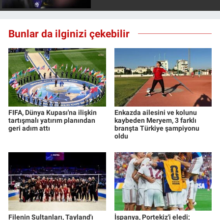
Yerel Yaşam
Bunlar da ilginizi çekebilir
Canlı Yayın
FIFA, Dünya Kupası'na ilişkin
Enkazda ailesini ve kolunu
tartışmalı yatırım planından
kaybeden Meryem, 3 farklı
geri adım attı
branşta Türkiye şampiyonu
oldu
Filenin Sultanları, Tayland'ı
İspanya, Portekiz'i eledi;