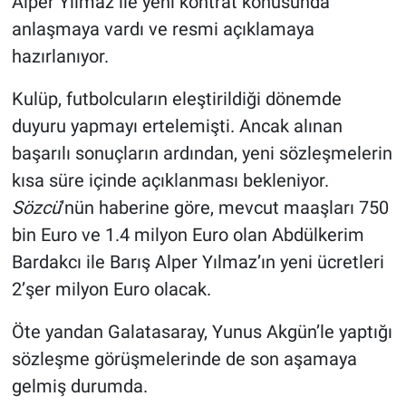
Alper Yılmaz ile yeni kontrat konusunda
anlaşmaya vardı ve resmi açıklamaya
Gündem Özel
hazırlanıyor.
Günün görüntüsü
Kulüp, futbolcuların eleştirildiği dönemde
duyuru yapmayı ertelemişti. Ancak alınan
Haber
başarılı sonuçların ardından, yeni sözleşmelerin
kısa süre içinde açıklanması bekleniyor.
İlan
Sözcü
’nün haberine göre, mevcut maaşları 750
Kimdir
bin Euro ve 1.4 milyon Euro olan Abdülkerim
Bardakcı ile Barış Alper Yılmaz’ın yeni ücretleri
Koronavirüs
2’şer milyon Euro olacak.
Kültür Sanat
Öte yandan Galatasaray, Yunus Akgün’le yaptığı
sözleşme görüşmelerinde de son aşamaya
Ne demişti
gelmiş durumda.