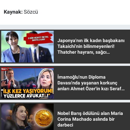
Nedir
Kaynak:
Sözcü
Popüler
Programlar
Japonya'nın ilk kadın başbakanı
Sağlık
Takaichi'nin bilinmeyenleri!
Thatcher hayranı, sağcı
muhafazakar
Spor
Teknoloji
İmamoğlu'nun Diploma
Davası'nda yaşanan korkunç
anları Ahmet Özer'in kızı Seraf
Türkiye'nin Geleceği
Özer anlattı!
Türkiye'nin Gündemi
Nobel Barış ödülünü alan Maria
Corina Machado aslında bir
Yerel Gündem
darbeci