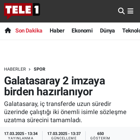
Anında Manşet
Son Dakika
Nöbetçi Eczaneler
Son Dakika
Haber
Ekonomi
Dünya
Teknolo
Başka Sohbetler
Haber
Hava Durumu
Belgesel
Ekonomi
Namaz Vakitleri
HABERLER
SPOR
Bilim turu
Dünya
Trafik Durumu
Galatasaray 2 imzaya
Bilim ve Teknoloji Evreni
Teknoloji
Süper Lig Puan Durumu ve Fikstür
birden hazırlanıyor
Galatasaray, iç transferde uzun süredir
Doğa Konuşuyor
Sağlık
Tüm Manşetler
üzerinde çalıştığı iki önemli isimle sözleşme
Dünya
Spor
Son Dakika Haberleri
uzatma sürecini tamamladı.
17.03.2025 - 13:34
17.03.2025 - 13:37
650
Ege Saati
Yayın Akışı
Haber Arşivi
YAYINLANMA
GÜNCELLEME
GÖSTERIM