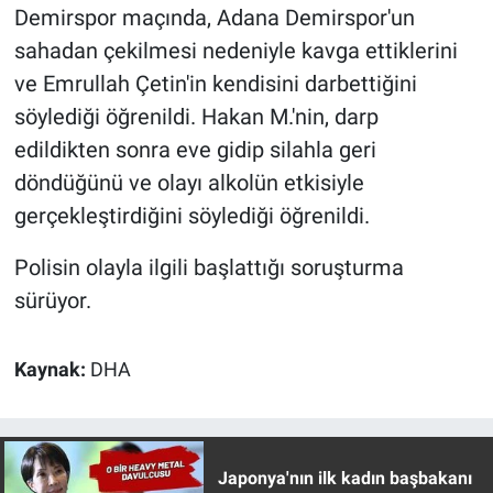
Demirspor maçında, Adana Demirspor'un
Yerel Yaşam
sahadan çekilmesi nedeniyle kavga ettiklerini
Canlı Yayın
ve Emrullah Çetin'in kendisini darbettiğini
söylediği öğrenildi. Hakan M.'nin, darp
edildikten sonra eve gidip silahla geri
döndüğünü ve olayı alkolün etkisiyle
gerçekleştirdiğini söylediği öğrenildi.
Polisin olayla ilgili başlattığı soruşturma
sürüyor.
Kaynak:
DHA
Japonya'nın ilk kadın başbakanı