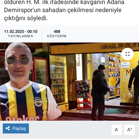
öldüren H. M. ilk ifadesinde kavganın Adana
Demirspor'un sahadan çekilmesi nedeniyle
Ege'den Esintiler
İletişim
çıktığını söyledi.
Eğitim
11.02.2025 - 00:10
488
YAYINLANMA
GÖSTERIM
Eğlence
Ekonomi
Forum
Gerçeğin İzinde
Gün Başlıyor
Gün Bitiyor
Paylaş
-
+
A
A
Gün Ortası