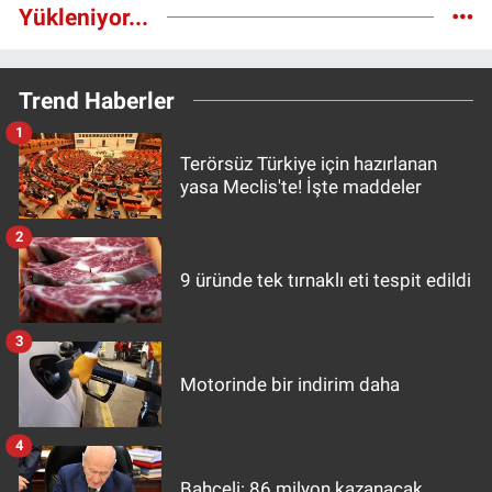
Yükleniyor...
Trend Haberler
1
Terörsüz Türkiye için hazırlanan
yasa Meclis'te! İşte maddeler
2
9 üründe tek tırnaklı eti tespit edildi
3
Motorinde bir indirim daha
4
Bahçeli: 86 milyon kazanacak