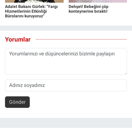
Adalet Bakanı Gürlek: "Yargı
Dehşet! Bebeğini çöp
Hizmetlerinin Etkinliği
konteynerine bıraktı!
Bürolarını kuruyoruz"
Yorumlar
Gönder