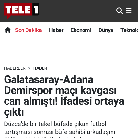
Anında Manşet
Son Dakika
Nöbetçi Eczaneler
Son Dakika
Haber
Ekonomi
Dünya
Teknolo
Başka Sohbetler
Haber
Hava Durumu
Belgesel
Ekonomi
Namaz Vakitleri
HABERLER
HABER
Bilim turu
Dünya
Trafik Durumu
Galatasaray-Adana
Bilim ve Teknoloji Evreni
Teknoloji
Süper Lig Puan Durumu ve Fikstür
Demirspor maçı kavgası
can almıştı! İfadesi ortaya
Doğa Konuşuyor
Sağlık
Tüm Manşetler
çıktı
Dünya
Spor
Son Dakika Haberleri
Düzce'de bir tekel büfede çıkan futbol
tartışması sonrası büfe sahibi arkadaşını
Ege Saati
Yayın Akışı
Haber Arşivi