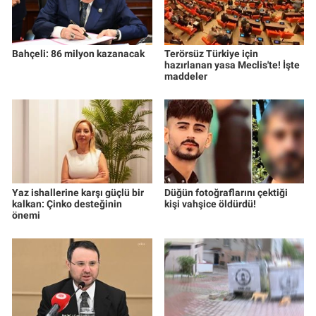
Bahçeli: 86 milyon kazanacak
Terörsüz Türkiye için
hazırlanan yasa Meclis'te! İşte
maddeler
Yaz ishallerine karşı güçlü bir
Düğün fotoğraflarını çektiği
kalkan: Çinko desteğinin
kişi vahşice öldürdü!
önemi