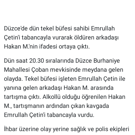
Gündem Özel
Düzce'de dün tekel büfesi sahibi Emrullah
Günün görüntüsü
Çetin'i tabancayla vurarak öldüren arkadaşı
Haber
Hakan M.'nin ifadesi ortaya çıktı.
Dün saat 20.30 sıralarında Düzce Burhaniye
İlan
Mahallesi Çoban mevkisinde meydana gelen
Kimdir
olayda. Tekel büfesi işleten Emrullah Çetin ile
yanına gelen arkadaşı Hakan M. arasında
Koronavirüs
tartışma çıktı. Alkollü olduğu öğrenilen Hakan
M., tartışmanın ardından çıkan kavgada
Kültür Sanat
Emrullah Çetin'i tabancayla vurdu.
Ne demişti
İhbar üzerine olay yerine sağlık ve polis ekipleri