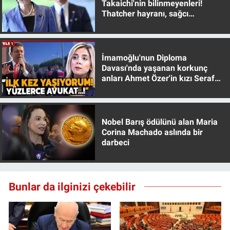
Takaichi'nin bilinmeyenleri!
Thatcher hayranı, sağcı
muhafazakar
İmamoğlu'nun Diploma
Davası'nda yaşanan korkunç
anları Ahmet Özer'in kızı Seraf
Özer anlattı!
Nobel Barış ödülünü alan Maria
Corina Machado aslında bir
darbeci
Bunlar da ilginizi çekebilir