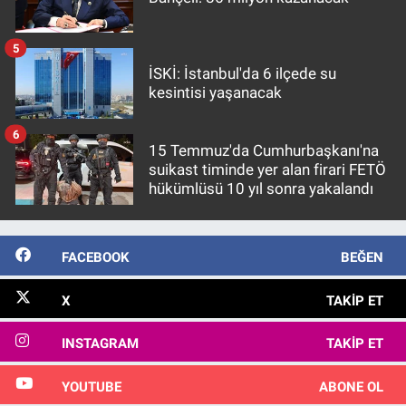
5
İSKİ: İstanbul'da 6 ilçede su
kesintisi yaşanacak
6
15 Temmuz'da Cumhurbaşkanı'na
suikast timinde yer alan firari FETÖ
hükümlüsü 10 yıl sonra yakalandı
FACEBOOK
BEĞEN
X
TAKIP ET
INSTAGRAM
TAKIP ET
YOUTUBE
ABONE OL