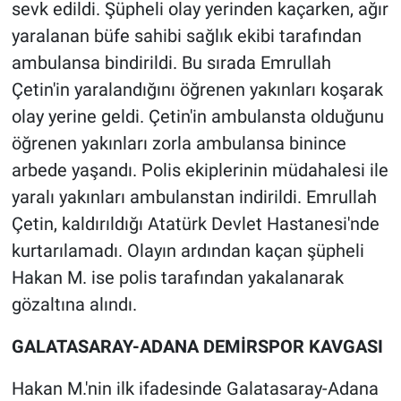
Nedir
sevk edildi. Şüpheli olay yerinden kaçarken, ağır
yaralanan büfe sahibi sağlık ekibi tarafından
Popüler
ambulansa bindirildi. Bu sırada Emrullah
Çetin'in yaralandığını öğrenen yakınları koşarak
Programlar
olay yerine geldi. Çetin'in ambulansta olduğunu
öğrenen yakınları zorla ambulansa binince
Sağlık
arbede yaşandı. Polis ekiplerinin müdahalesi ile
Spor
yaralı yakınları ambulanstan indirildi. Emrullah
Çetin, kaldırıldığı Atatürk Devlet Hastanesi'nde
Teknoloji
kurtarılamadı. Olayın ardından kaçan şüpheli
Hakan M. ise polis tarafından yakalanarak
Türkiye'nin Geleceği
gözaltına alındı.
Türkiye'nin Gündemi
GALATASARAY-ADANA DEMİRSPOR KAVGASI
Yerel Gündem
Hakan M.'nin ilk ifadesinde Galatasaray-Adana