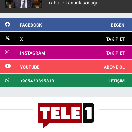
kabulle kanunlaşacağı
görülmektedir
FACEBOOK
BEĞEN
X
TAKIP ET
INSTAGRAM
TAKIP ET
YOUTUBE
ABONE OL
+905423395813
İLETIŞIM