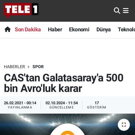
Anında Manşet
Son Dakika
Nöbetçi Eczaneler
Son Dakika
Haber
Ekonomi
Dünya
Teknolo
Başka Sohbetler
Haber
Hava Durumu
Belgesel
Ekonomi
Namaz Vakitleri
HABERLER
SPOR
Bilim turu
Dünya
Trafik Durumu
CAS'tan Galatasaray'a 500
Bilim ve Teknoloji Evreni
Teknoloji
Süper Lig Puan Durumu ve Fikstür
bin Avro'luk karar
Doğa Konuşuyor
Sağlık
Tüm Manşetler
26.02.2021 - 00:14
02.10.2024 - 11:54
17
YAYINLANMA
GÜNCELLEME
GÖSTERIM
Dünya
Spor
Son Dakika Haberleri
Ege Saati
Yayın Akışı
Haber Arşivi