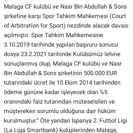
Nedir
Malaga CF kulübü ve Nasr Bin Abdullah & Sons
şirketine karşı Spor Tahkim Mahkemesi (Court
Popüler
of Arbitration for Sport) nezdinde alacak davası
Programlar
açılmıştır. Spor Tahkim Mahkemesine
3.10.2019 tarihinde yapılan başvuru sonucu
Sağlık
dosya 23.2.2021 tarihinde Kulübümüz lehine
Spor
sonuçlanmış olup, Malaga CF kulübü ve Nasr
Bin Abdullah & Sons şirketinin 500.000 EUR
Teknoloji
tutarındaki ücret ile 10 Ekim 2014 tarihinden
ödeme gününe kadar işleyecek olan %5
Türkiye'nin Geleceği
oranındaki faiz tutarından müteselsilen ve
Türkiye'nin Gündemi
müştereken sorumlu olduğuna dair hüküm
kurulmuştur.” Öte yandan İspanya 2. Futbol Ligi
Yerel Gündem
(La Liga Smartbank) kulüplerinden Malaga,