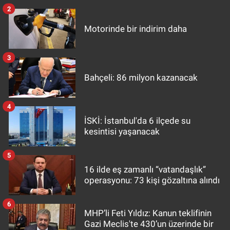
2
Motorinde bir indirim daha
3
Bahçeli: 86 milyon kazanacak
4
İSKİ: İstanbul'da 6 ilçede su
kesintisi yaşanacak
5
16 ilde eş zamanlı “vatandaşlık”
operasyonu: 73 kişi gözaltına alındı
6
MHP’li Feti Yıldız: Kanun teklifinin
Gazi Meclis'te 430’un üzerinde bir