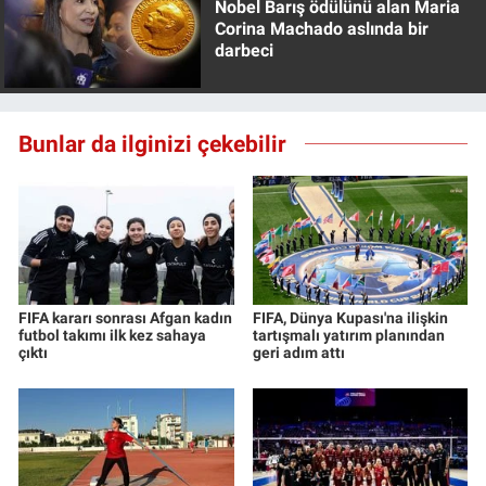
Nobel Barış ödülünü alan Maria
Corina Machado aslında bir
darbeci
Bunlar da ilginizi çekebilir
FIFA kararı sonrası Afgan kadın
FIFA, Dünya Kupası'na ilişkin
futbol takımı ilk kez sahaya
tartışmalı yatırım planından
çıktı
geri adım attı