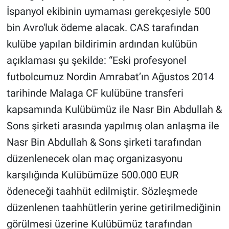
İspanyol ekibinin uymaması gerekçesiyle 500
Gündem Özel
bin Avro'luk ödeme alacak. CAS tarafından
kulübe yapılan bildirimin ardından kulübün
Günün görüntüsü
açıklaması şu şekilde: “Eski profesyonel
futbolcumuz Nordin Amrabat’ın Ağustos 2014
Haber
tarihinde Malaga CF kulübüne transferi
İlan
kapsamında Kulübümüz ile Nasr Bin Abdullah &
Sons şirketi arasında yapılmış olan anlaşma ile
Kimdir
Nasr Bin Abdullah & Sons şirketi tarafından
Koronavirüs
düzenlenecek olan maç organizasyonu
karşılığında Kulübümüze 500.000 EUR
Kültür Sanat
ödeneceği taahhüt edilmiştir. Sözleşmede
Ne demişti
düzenlenen taahhütlerin yerine getirilmediğinin
görülmesi üzerine Kulübümüz tarafından