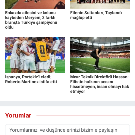
Enkazda ailesini ve kolunu
Filenin Sultanları, Tayland'ı
kaybeden Meryem, 3 farklı
mağlup etti
branşta Türkiye şampiyonu
oldu
İspanya, Portekiz'i eledi;
Mısır Teknik Direktörü Hassan:
Roberto Martinez istifa etti
Filistin halkının acısını
hissetmeyen, insan olmayı hak
etmiyor
Yorumlar