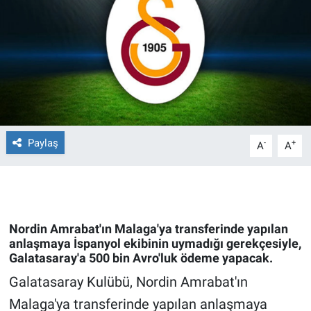
Ege'den Esintiler
İletişim
Eğitim
Eğlence
Ekonomi
Paylaş
-
+
A
A
Forum
Gerçeğin İzinde
Nordin Amrabat'ın Malaga'ya transferinde yapılan
Gün Başlıyor
anlaşmaya İspanyol ekibinin uymadığı gerekçesiyle,
Galatasaray'a 500 bin Avro'luk ödeme yapacak.
Gün Bitiyor
Galatasaray Kulübü, Nordin Amrabat'ın
Malaga'ya transferinde yapılan anlaşmaya
Gün Ortası