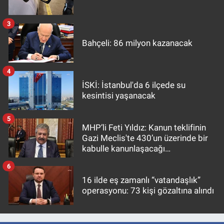
3
Bahçeli: 86 milyon kazanacak
4
İSKİ: İstanbul'da 6 ilçede su
kesintisi yaşanacak
5
MHP’li Feti Yıldız: Kanun teklifinin
Gazi Meclis'te 430’un üzerinde bir
kabulle kanunlaşacağı
görülmektedir
6
16 ilde eş zamanlı “vatandaşlık”
operasyonu: 73 kişi gözaltına alındı