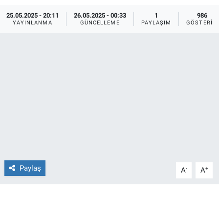
25.05.2025 - 20:11
26.05.2025 - 00:33
1
986
Ege'den Esintiler
İletişim
YAYINLANMA
GÜNCELLEME
PAYLAŞIM
GÖSTERIM
Eğitim
Eğlence
Ekonomi
Forum
Gerçeğin İzinde
Gün Başlıyor
Paylaş
-
+
A
A
Gün Bitiyor
Gün Ortası