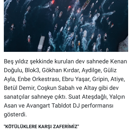
Nedir
Popüler
Programlar
Sağlık
Beş yıldız şekkinde kurulan dev sahnede Kenan
Spor
Doğulu, Blok3, Gökhan Kırdar, Aydilge, Güliz
Teknoloji
Ayla, Enbe Orkestrası, Ebru Yaşar, Gripin, Atiye,
Betül Demir, Coşkun Sabah ve Altay gibi dev
Türkiye'nin Geleceği
sanatçılar sahneye çıktı. Suat Ateşdağlı, Yalçın
Asan ve Avangart Tabldot DJ performansı
Türkiye'nin Gündemi
gösterdi.
Yerel Gündem
"KÖTÜLÜKLERE KARŞI ZAFERİMİZ"