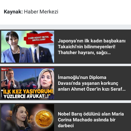
Kaynak:
Haber Merkezi
Japonya'nın ilk kadın başbakanı
Takaichi'nin bilinmeyenleri!
Thatcher hayranı, sağcı
muhafazakar
İmamoğlu'nun Diploma
Davası'nda yaşanan korkunç
anları Ahmet Özer'in kızı Seraf
Özer anlattı!
Nobel Barış ödülünü alan Maria
Corina Machado aslında bir
darbeci