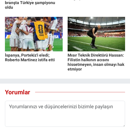
branşta Türkiye şampiyonu
oldu
İspanya, Portekiz'i eledi;
Mısır Teknik Direktörü Hassan:
Roberto Martinez istifa etti
Filistin halkının acısını
hissetmeyen, insan olmayı hak
etmiyor
Yorumlar