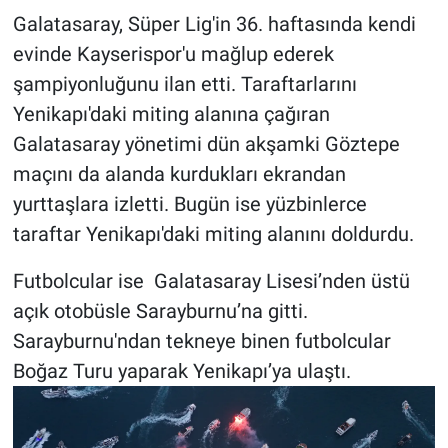
Galatasaray, Süper Lig'in 36. haftasında kendi
Gündem Özel
evinde Kayserispor'u mağlup ederek
şampiyonluğunu ilan etti. Taraftarlarını
Günün görüntüsü
Yenikapı'daki miting alanına çağıran
Galatasaray yönetimi dün akşamki Göztepe
Haber
maçını da alanda kurdukları ekrandan
İlan
yurttaşlara izletti. Bugün ise yüzbinlerce
taraftar Yenikapı'daki miting alanını doldurdu.
Kimdir
Futbolcular ise Galatasaray Lisesi’nden üstü
Koronavirüs
açık otobüsle Sarayburnu’na gitti.
Sarayburnu'ndan tekneye binen futbolcular
Kültür Sanat
Boğaz Turu yaparak Yenikapı’ya ulaştı.
Ne demişti