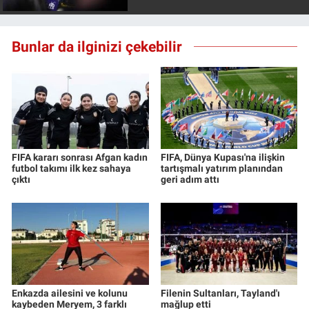
Bunlar da ilginizi çekebilir
FIFA kararı sonrası Afgan kadın
FIFA, Dünya Kupası'na ilişkin
futbol takımı ilk kez sahaya
tartışmalı yatırım planından
çıktı
geri adım attı
Enkazda ailesini ve kolunu
Filenin Sultanları, Tayland'ı
kaybeden Meryem, 3 farklı
mağlup etti