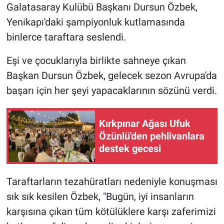
Galatasaray Kulübü Başkanı Dursun Özbek,
Yerel Yaşam
Yenikapı'daki şampiyonluk kutlamasında
Canlı Yayın
binlerce taraftara seslendi.
Eşi ve çocuklarıyla birlikte sahneye çıkan
Başkan Dursun Özbek, gelecek sezon Avrupa'da
başarı için her şeyi yapacaklarının sözünü verdi.
Kırkpınar Ağası Ufuk
Özünlü'den pehlivanlara
destek gecesi
Taraftarların tezahüratları nedeniyle konuşması
sık sık kesilen Özbek, "Bugün, iyi insanların
karşısına çıkan tüm kötülüklere karşı zaferimizi