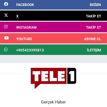
FACEBOOK
BEĞEN
X
TAKIP ET
INSTAGRAM
TAKIP ET
YOUTUBE
ABONE OL
+905423395813
İLETIŞIM
Gerçek Haber