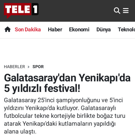
Anında Manşet
Son Dakika
Nöbetçi Eczaneler
Son Dakika
Haber
Ekonomi
Dünya
Teknolo
Başka Sohbetler
Haber
Hava Durumu
Belgesel
Ekonomi
Namaz Vakitleri
HABERLER
SPOR
Bilim turu
Dünya
Trafik Durumu
Galatasaray'dan Yenikapı'da
Bilim ve Teknoloji Evreni
Teknoloji
Süper Lig Puan Durumu ve Fikstür
5 yıldızlı festival!
Galatasaray 25'inci şampiyonluğunu ve 5'inci
Doğa Konuşuyor
Sağlık
Tüm Manşetler
yıldızını Yenikapı'da kutluyor. Galatasaraylı
Dünya
Spor
Son Dakika Haberleri
futbolcular tekne kortejiyle birlikte boğaz turu
atarak Yenikapı'daki kutlamaların yapıldığı
Ege Saati
Yayın Akışı
Haber Arşivi
alana ulaştı.