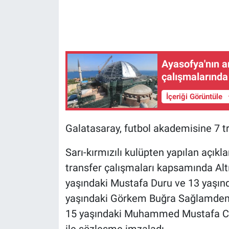
Gündem Özel
Günün görüntüsü
Ayasofya'nın a
çalışmalarında
Haber
İçeriği Görüntüle
İlan
Galatasaray, futbol akademisine 7 tr
Kimdir
Sarı-kırmızılı kulüpten yapılan açı
Koronavirüs
transfer çalışmaları kapsamında Alt
Kültür Sanat
yaşındaki Mustafa Duru ve 13 yaşın
yaşındaki Görkem Buğra Sağlamdemir
Ne demişti
15 yaşındaki Muhammed Mustafa Ci
ile sözleşme imzaladı.