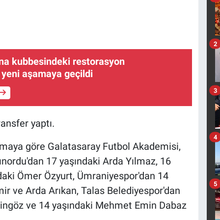
2
na kubbesindeki restorasyon
 yeni aşamaya geçildi
3
ansfer yaptı.
4
klamaya göre Galatasaray Futbol Akademisi,
ınordu'dan 17 yaşındaki Arda Yılmaz, 16
daki Ömer Özyurt, Ümraniyespor'dan 14
5
 ve Arda Arıkan, Talas Belediyespor'dan
ngöz ve 14 yaşındaki Mehmet Emin Dabaz