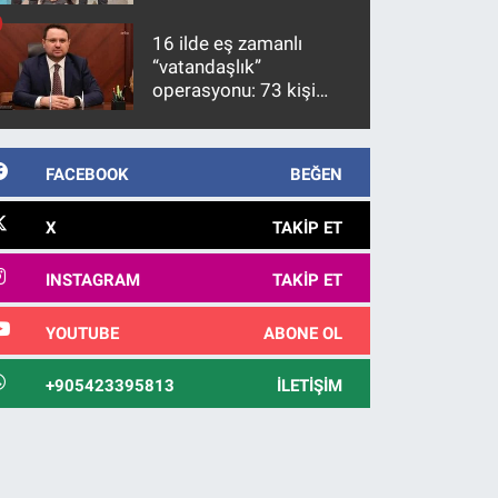
firari FETÖ hükümlüsü
10 yıl sonra yakalandı
16 ilde eş zamanlı
“vatandaşlık”
operasyonu: 73 kişi
gözaltına alındı
FACEBOOK
BEĞEN
X
TAKIP ET
INSTAGRAM
TAKIP ET
YOUTUBE
ABONE OL
+905423395813
İLETIŞIM