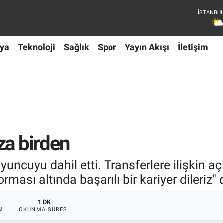
ya
Teknoloji
Sağlık
Spor
Yayın Akışı
İletişim
za birden
yuncuyu dahil etti. Transferlere ilişkin a
ması altında başarılı bir kariyer dileriz" d
1 DK
M
OKUNMA SÜRESI