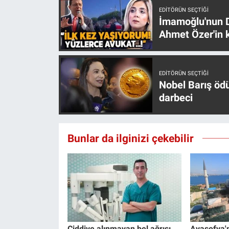
Yerel Yaşam
EDITÖRÜN SEÇTIĞI
İmamoğlu'nun D
Ahmet Özer'in k
Canlı Yayın
EDITÖRÜN SEÇTIĞI
Nobel Barış öd
darbeci
Bunlar da ilginizi çekebilir
Ciddiye alınmayan bel ağrısı
Ayasofya'