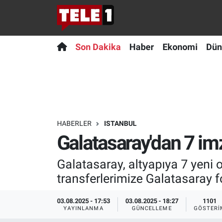
Anında Manşet
Son Dakika
Nöbetçi Eczaneler
Son Dakika
Haber
Ekonomi
Dün
Başka Sohbetler
Haber
Hava Durumu
Belgesel
Ekonomi
Namaz Vakitleri
Bilim turu
Dünya
Trafik Durumu
HABERLER
ISTANBUL
Galatasaray'dan 7 im
Bilim ve Teknoloji Evreni
Teknoloji
Süper Lig Puan Durumu ve Fikstür
Galatasaray, altyapıya 7 yeni o
Doğa Konuşuyor
Sağlık
Tüm Manşetler
transferlerimize Galatasaray for
Dünya
Spor
Son Dakika Haberleri
03.08.2025 - 17:53
03.08.2025 - 18:27
1101
YAYINLANMA
GÜNCELLEME
GÖSTERI
Ege Saati
Yayın Akışı
Haber Arşivi