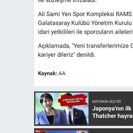
Nedir
Ali Sami Yen Spor Kompleksi RAMS 
Popüler
Galatasaray Kulübü Yönetim Kurulu 
idari yetkilileri ile sporcuların aileleri
Programlar
Açıklamada, "Yeni transferlerimize G
Sağlık
kariyer dileriz" denildi.
Spor
Kaynak:
AA
Teknoloji
Türkiye'nin Geleceği
EDITÖRÜN SEÇTIĞI
Japonya'nın ilk
Türkiye'nin Gündemi
Thatcher hayra
Yerel Gündem