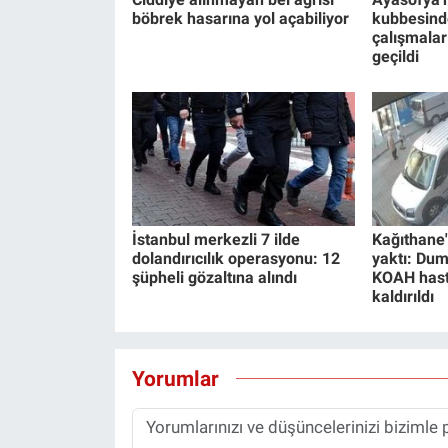
böbrek hasarına yol açabiliyor
kubbesind
çalışmala
geçildi
İstanbul merkezli 7 ilde
Kağıthane'
dolandırıcılık operasyonu: 12
yaktı: Du
şüpheli gözaltına alındı
KOAH hast
kaldırıldı
Yorumlar