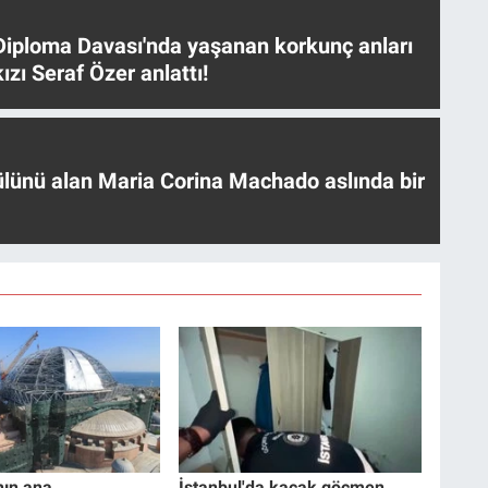
iploma Davası'nda yaşanan korkunç anları
ızı Seraf Özer anlattı!
ülünü alan Maria Corina Machado aslında bir
nın ana
İstanbul'da kaçak göçmen