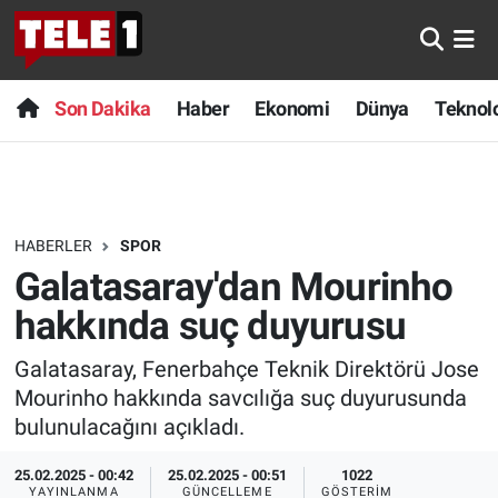
Anında Manşet
Son Dakika
Nöbetçi Eczaneler
Son Dakika
Haber
Ekonomi
Dünya
Teknolo
Başka Sohbetler
Haber
Hava Durumu
Belgesel
Ekonomi
Namaz Vakitleri
HABERLER
SPOR
Bilim turu
Dünya
Trafik Durumu
Galatasaray'dan Mourinho
Bilim ve Teknoloji Evreni
Teknoloji
Süper Lig Puan Durumu ve Fikstür
hakkında suç duyurusu
Galatasaray, Fenerbahçe Teknik Direktörü Jose
Doğa Konuşuyor
Sağlık
Tüm Manşetler
Mourinho hakkında savcılığa suç duyurusunda
Dünya
Spor
Son Dakika Haberleri
bulunulacağını açıkladı.
25.02.2025 - 00:42
25.02.2025 - 00:51
1022
Ege Saati
Yayın Akışı
Haber Arşivi
YAYINLANMA
GÜNCELLEME
GÖSTERIM