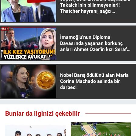
Takaichi'nin bilinmeyenleri!
Thatcher hayranı, sağcı
muhafazakar
İmamoğlu'nun Diploma
Davası'nda yaşanan korkunç
anları Ahmet Özer'in kızı Seraf
Özer anlattı!
Nobel Barış ödülünü alan Maria
Corina Machado aslında bir
darbeci
Bunlar da ilginizi çekebilir