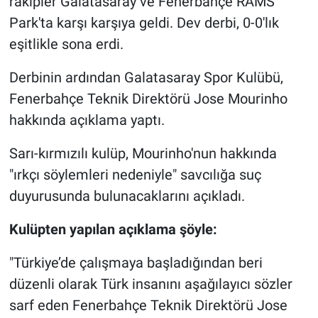
rakipler Galatasaray ve Fenerbahçe RAMS
Park'ta karşı karşıya geldi. Dev derbi, 0-0'lık
Gündem Özel
eşitlikle sona erdi.
Günün görüntüsü
Derbinin ardından Galatasaray Spor Kulübü,
Fenerbahçe Teknik Direktörü Jose Mourinho
Haber
hakkında açıklama yaptı.
İlan
Sarı-kırmızılı kulüp, Mourinho'nun hakkında
"ırkçı söylemleri nedeniyle" savcılığa suç
Kimdir
duyurusunda bulunacaklarını açıkladı.
Koronavirüs
Kulüpten yapılan açıklama şöyle:
Kültür Sanat
"Türkiye’de çalışmaya başladığından beri
düzenli olarak Türk insanını aşağılayıcı sözler
Ne demişti
sarf eden Fenerbahçe Teknik Direktörü Jose