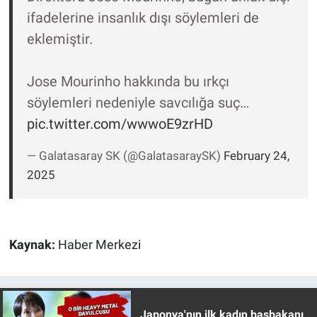
Yerel Yaşam
ifadelerine insanlık dışı söylemleri de
eklemiştir.
Canlı Yayın
Jose Mourinho hakkında bu ırkçı
söylemleri nedeniyle savcılığa suç…
pic.twitter.com/wwwoE9zrHD
— Galatasaray SK (@GalatasaraySK)
February 24,
2025
Kaynak:
Haber Merkezi
Japonya'nın ilk kadın başbakanı