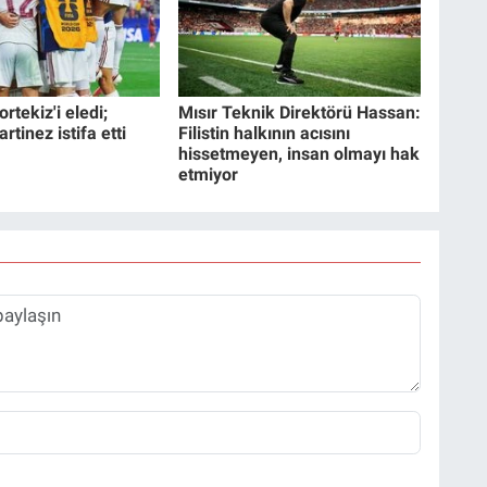
rtekiz'i eledi;
Mısır Teknik Direktörü Hassan:
tinez istifa etti
Filistin halkının acısını
hissetmeyen, insan olmayı hak
etmiyor