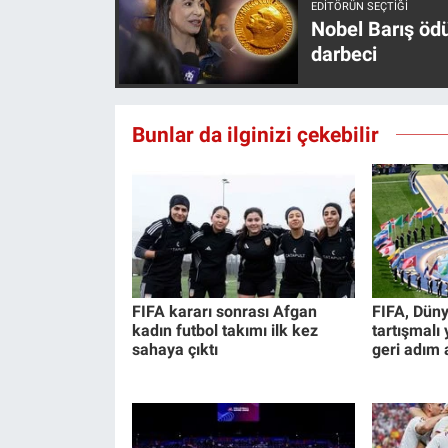
EDITÖRÜN SEÇTIĞI
Nobel Barış öd
darbeci
Bunlar da ilginizi çekebilir
FIFA kararı sonrası Afgan
FIFA, Düny
kadın futbol takımı ilk kez
tartışmalı
sahaya çıktı
geri adım a