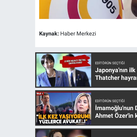
Yerel Yaşam
Canlı Yayın
Kaynak:
Haber Merkezi
EDITÖRÜN SEÇTIĞI
Japonya'nın ilk
Thatcher hayra
EDITÖRÜN SEÇTIĞI
İmamoğlu'nun D
Ahmet Özer'in k