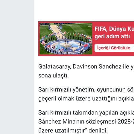
Gündem Özel
FIFA, Dünya Kup
Günün görüntüsü
geri adım attı
Haber
İçeriği Görüntüle
İlan
Galatasaray, Davinson Sanchez ile 
sona ulaştı.
Kimdir
Sarı kırmızılı yönetim, oyuncunun 
Koronavirüs
geçerli olmak üzere uzattığını açıkla
Kültür Sanat
Sarı kırmızılı takımdan yapılan açı
Sánchez Mina'nın sözleşmesi 2028-
Ne demişti
üzere uzatılmıştır” denildi.