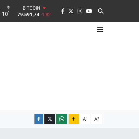
DOLAR
°
10
45,43620
0.02
EURO
53,38690
0.19
STERLİN
61,60380
0.18
G.ALTIN
6862,09000
0.19
BİST100
14.598,00
0
BITCOIN
79.591,74
-1.82
-
+
A
A