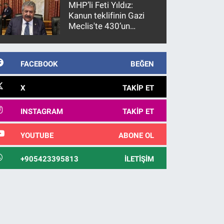
MHP’li Feti Yıldız:
Kanun teklifinin Gazi
Meclis'te 430’un
üzerinde bir kabulle
kanunlaşacağı
görülmektedir
FACEBOOK
BEĞEN
X
TAKIP ET
INSTAGRAM
TAKIP ET
YOUTUBE
ABONE OL
+905423395813
İLETIŞIM