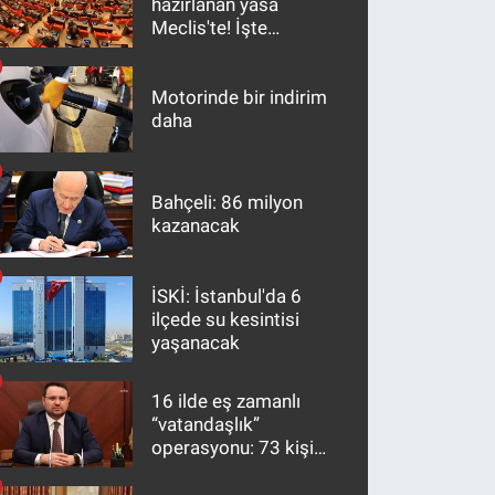
hazırlanan yasa
Meclis'te! İşte
maddeler
Motorinde bir indirim
daha
Bahçeli: 86 milyon
kazanacak
İSKİ: İstanbul'da 6
ilçede su kesintisi
yaşanacak
16 ilde eş zamanlı
“vatandaşlık”
operasyonu: 73 kişi
gözaltına alındı