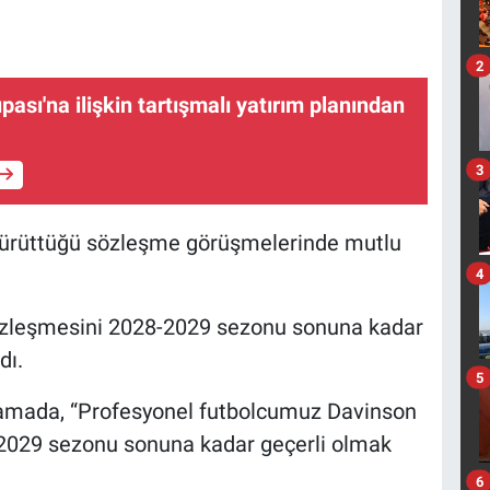
2
ası'na ilişkin tartışmalı yatırım planından
3
yürüttüğü sözleşme görüşmelerinde mutlu
4
sözleşmesini 2028-2029 sezonu sonuna kadar
dı.
5
klamada, “Profesyonel futbolcumuz Davinson
2029 sezonu sonuna kadar geçerli olmak
6