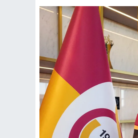
Nedir
Popüler
Programlar
Sağlık
Spor
Teknoloji
Türkiye'nin Geleceği
Türkiye'nin Gündemi
Yerel Gündem