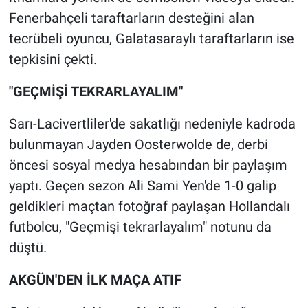
Nedir
Fenerbahçeli taraftarların desteğini alan
tecrübeli oyuncu, Galatasaraylı taraftarların ise
Popüler
tepkisini çekti.
Programlar
"GEÇMİŞİ TEKRARLAYALIM"
Sağlık
Sarı-Lacivertliler'de sakatlığı nedeniyle kadroda
bulunmayan Jayden Oosterwolde de, derbi
Spor
öncesi sosyal medya hesabından bir paylaşım
Teknoloji
yaptı. Geçen sezon Ali Sami Yen'de 1-0 galip
geldikleri maçtan fotoğraf paylaşan Hollandalı
Türkiye'nin Geleceği
futbolcu, "Geçmişi tekrarlayalım" notunu da
düştü.
Türkiye'nin Gündemi
AKGÜN'DEN İLK MAÇA ATIF
Yerel Gündem