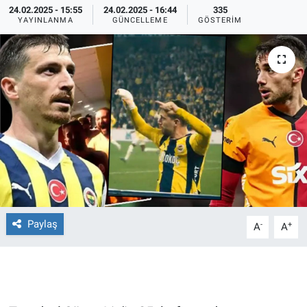
24.02.2025 - 15:55
24.02.2025 - 16:44
335
YAYINLANMA
GÜNCELLEME
GÖSTERIM
Ege'den Esintiler
İletişim
Eğitim
Eğlence
Ekonomi
Forum
Gerçeğin İzinde
Paylaş
-
+
A
A
Gün Başlıyor
Gün Bitiyor
Gün Ortası