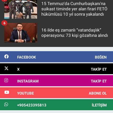
15 Temmuz'da Cumhurbaşkanı'na
suikast timinde yer alan firari FETÖ
hükümlüsü 10 yıl sonra yakalandı
6
16 ilde eş zamanlı “vatandaşlık”
operasyonu: 73 kişi gözaltına alındı
FACEBOOK
BEĞEN
X
TAKIP ET
INSTAGRAM
TAKIP ET
YOUTUBE
ABONE OL
+905423395813
İLETIŞIM