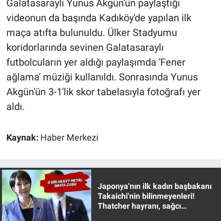
Galatasaraylı Yunus Akgün'ün paylaştığı
Yerel Yaşam
videonun da başında Kadıköy'de yapılan ilk
maça atıfta bulunuldu. Ülker Stadyumu
Canlı Yayın
koridorlarında sevinen Galatasaraylı
futbolcuların yer aldığı paylaşımda 'Fener
ağlama' müziği kullanıldı. Sonrasında Yunus
Akgün'ün 3-1'lik skor tabelasıyla fotoğrafı yer
aldı.
Kaynak:
Haber Merkezi
Japonya'nın ilk kadın başbakanı
Takaichi'nin bilinmeyenleri!
Thatcher hayranı, sağcı
muhafazakar