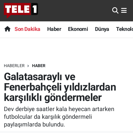
Anında Manşet
Son Dakika
Nöbetçi Eczaneler
Son Dakika
Haber
Ekonomi
Dünya
Teknolo
Başka Sohbetler
Haber
Hava Durumu
Belgesel
Ekonomi
Namaz Vakitleri
HABERLER
HABER
Bilim turu
Dünya
Trafik Durumu
Galatasaraylı ve
Bilim ve Teknoloji Evreni
Teknoloji
Süper Lig Puan Durumu ve Fikstür
Fenerbahçeli yıldızlardan
karşılıklı göndermeler
Doğa Konuşuyor
Sağlık
Tüm Manşetler
Dev derbiye saatler kala heyecan artarken
Dünya
Spor
Son Dakika Haberleri
futbolcular da karşılık göndermeli
paylaşımlarda bulundu.
Ege Saati
Yayın Akışı
Haber Arşivi