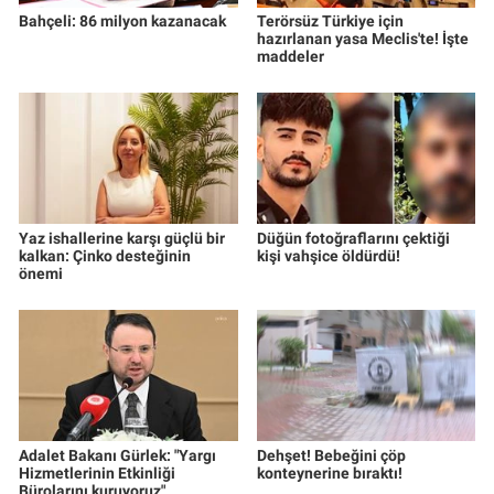
Bahçeli: 86 milyon kazanacak
Terörsüz Türkiye için
hazırlanan yasa Meclis'te! İşte
maddeler
Yaz ishallerine karşı güçlü bir
Düğün fotoğraflarını çektiği
kalkan: Çinko desteğinin
kişi vahşice öldürdü!
önemi
Adalet Bakanı Gürlek: "Yargı
Dehşet! Bebeğini çöp
Hizmetlerinin Etkinliği
konteynerine bıraktı!
Bürolarını kuruyoruz"