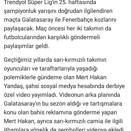
Trendyol Süper Lig'in 25. haftasında
şampiyonluk yarışını doğrudan ilgilendiren
Gündem Özel
maçta Galatasaray ile Fenerbahçe kozlarını
paylaşacak. Maç öncesi her iki takımın da
Günün görüntüsü
futbolcularından karşılıklı göndermeli
Haber
paylaşımlar geldi.
İlan
Geçtiğimiz yıllarda sarı-kırmızılı takımın
oyuncuları ve taraftarlarıyla yaşadığı
Kimdir
polemiklerle gündeme olan Mert Hakan
Yandaş, şahsi sosyal medya hesabında derbiye
Koronavirüs
özel video yayımladı. Videonun arka planında
Galatasaray'ın bu sezon aldığı ve tartışmalara
Kültür Sanat
konu olan bahis reklamına gönderme yapan
Ne demişti
Mert Hakan, ayrıca sarı-kırmızılı camia ile ilgili
ithamlara yönelik de sembolleri videoya ekledi.