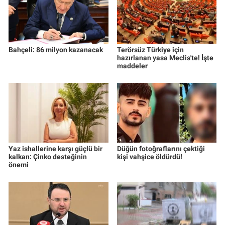
Bahçeli: 86 milyon kazanacak
Terörsüz Türkiye için
hazırlanan yasa Meclis'te! İşte
maddeler
Yaz ishallerine karşı güçlü bir
Düğün fotoğraflarını çektiği
kalkan: Çinko desteğinin
kişi vahşice öldürdü!
önemi