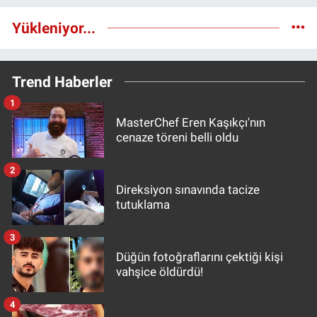
Yükleniyor...
Trend Haberler
1
MasterChef Eren Kaşıkçı'nın
cenaze töreni belli oldu
2
Direksiyon sınavında tacize
tutuklama
3
Düğün fotoğraflarını çektiği kişi
vahşice öldürdü!
4