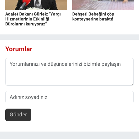
Adalet Bakanı Gürlek: "Yargı
Dehşet! Bebeğini çöp
Hizmetlerinin Etkinliği
konteynerine bıraktı!
Bürolarını kuruyoruz"
Yorumlar
Gönder