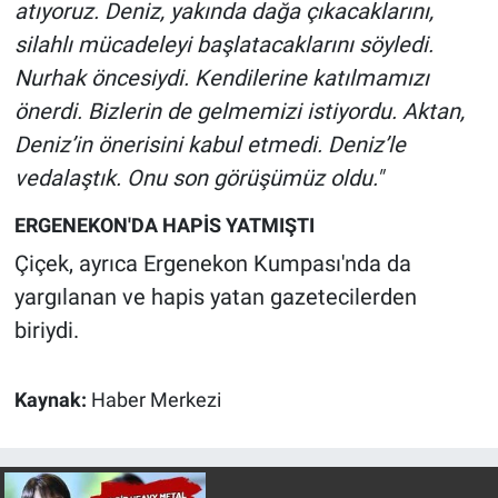
Nedir
atıyoruz. Deniz, yakında dağa çıkacaklarını,
silahlı mücadeleyi başlatacaklarını söyledi.
Popüler
Nurhak öncesiydi. Kendilerine katılmamızı
önerdi. Bizlerin de gelmemizi istiyordu. Aktan,
Programlar
Deniz’in önerisini kabul etmedi. Deniz’le
vedalaştık. Onu son görüşümüz oldu."
Sağlık
ERGENEKON'DA HAPİS YATMIŞTI
Spor
Çiçek, ayrıca Ergenekon Kumpası'nda da
Teknoloji
yargılanan ve hapis yatan gazetecilerden
biriydi.
Türkiye'nin Geleceği
Kaynak:
Haber Merkezi
Türkiye'nin Gündemi
Yerel Gündem