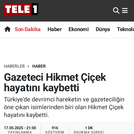
Anında Manşet
Son Dakika
Nöbetçi Eczaneler
Son Dakika
Haber
Ekonomi
Dünya
Teknolo
Başka Sohbetler
Haber
Hava Durumu
Belgesel
Ekonomi
Namaz Vakitleri
HABERLER
HABER
Bilim turu
Dünya
Trafik Durumu
Gazeteci Hikmet Çiçek
Bilim ve Teknoloji Evreni
Teknoloji
Süper Lig Puan Durumu ve Fikstür
hayatını kaybetti
Türkiye'de devrimci hareketin ve gazeteciliğin
Doğa Konuşuyor
Sağlık
Tüm Manşetler
öne çıkan isimlerinden biri olan Hikmet Çiçek
Dünya
Spor
Son Dakika Haberleri
hayatını kaybetti.
17.05.2025 - 21:50
916
1 DK
Ege Saati
Yayın Akışı
Haber Arşivi
YAYINLANMA
GÖSTERIM
OKUNMA SÜRESI