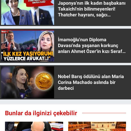
Japonya'nın ilk kadın başbakanı
Yerel Yaşam
Takaichi'nin bilinmeyenleri!
Thatcher hayranı, sağcı
Canlı Yayın
muhafazakar
İmamoğlu'nun Diploma
Davası'nda yaşanan korkunç
anları Ahmet Özer'in kızı Seraf
Özer anlattı!
Nobel Barış ödülünü alan Maria
Corina Machado aslında bir
darbeci
Bunlar da ilginizi çekebilir