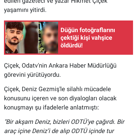
edilen gazeteci ve yazar Hikmet Çiçek
yaşamını yitirdi.
Gündem Özel
Düğün fotoğraflarını
Günün görüntüsü
çektiği kişi vahşice
öldürdü!
Haber
İlan
Çiçek, Odatv'nin Ankara Haber Müdürlüğü
görevini yürütüyordu.
Kimdir
Çiçek, Deniz Gezmiş'le silahlı mücadele
Koronavirüs
konusunu içeren ve son diyalogları olacak
konuşmayı şu ifadelerle anlatmıştı:
Kültür Sanat
"Bir akşam Deniz, bizleri ODTÜ’ye çağırdı. Bir
Ne demişti
araç içine Deniz’i de alıp ODTÜ içinde tur