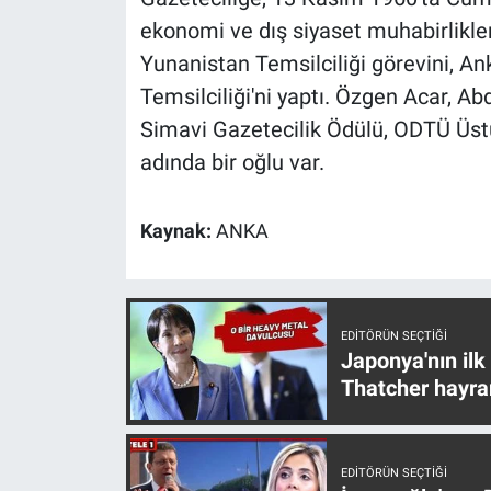
Nedir
ekonomi ve dış siyaset muhabirlikler
Yunanistan Temsilciliği görevini, 
Popüler
Temsilciliği'ni yaptı. Özgen Acar, Ab
Programlar
Simavi Gazetecilik Ödülü, ODTÜ Üstü
adında bir oğlu var.
Sağlık
Kaynak:
ANKA
Spor
Teknoloji
EDITÖRÜN SEÇTIĞI
Türkiye'nin Geleceği
Japonya'nın ilk
Thatcher hayra
Türkiye'nin Gündemi
Yerel Gündem
EDITÖRÜN SEÇTIĞI