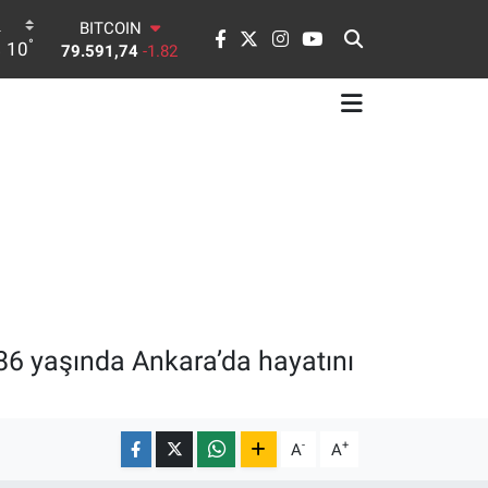
BITCOIN
79.591,74
-1.82
°
10
DOLAR
45,43620
0.02
EURO
53,38690
0.19
STERLİN
61,60380
0.18
G.ALTIN
6862,09000
0.19
BİST100
14.598,00
0
86 yaşında Ankara’da hayatını
-
+
A
A