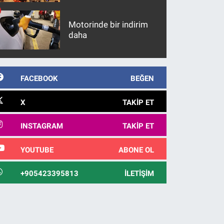
maddeler
Motorinde bir indirim
daha
FACEBOOK
BEĞEN
X
TAKIP ET
INSTAGRAM
TAKIP ET
YOUTUBE
ABONE OL
+905423395813
İLETIŞIM