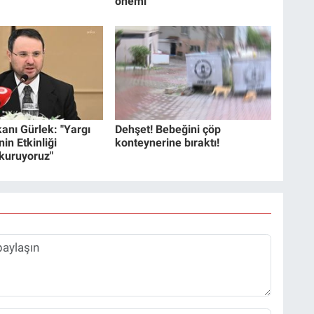
önemi
anı Gürlek: "Yargı
Dehşet! Bebeğini çöp
in Etkinliği
konteynerine bıraktı!
 kuruyoruz"