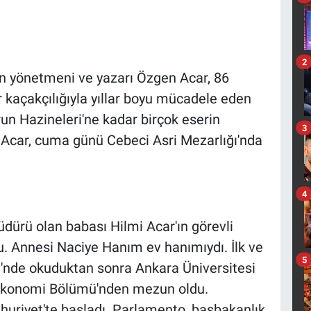
2
n yönetmeni ve yazarı Özgen Acar, 86
r kaçakçılığıyla yıllar boyu mücadele eden
un Hazineleri'ne kadar birçok eserin
3
ı. Acar, cuma günü Cebeci Asri Mezarlığı'nda
4
dürü olan babası Hilmi Acar'ın görevli
u. Annesi Naciye Hanım ev hanımıydı. İlk ve
5
si'nde okuduktan sonra Ankara Üniversitesi
e Ekonomi Bölümü'nden mezun oldu.
uriyet'te başladı. Parlamento, başbakanlık,