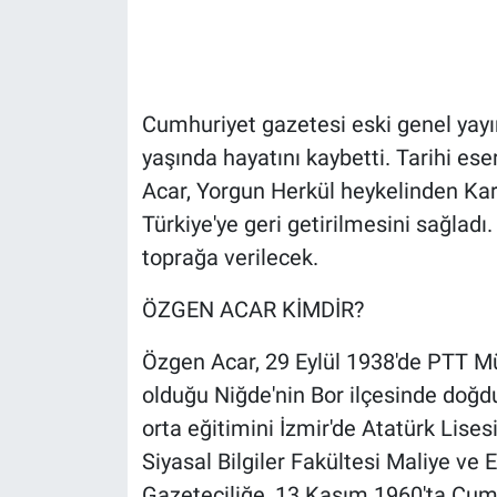
Gündem Özel
Günün görüntüsü
Cumhuriyet gazetesi eski genel yayı
yaşında hayatını kaybetti. Tarihi ese
Haber
Acar, Yorgun Herkül heykelinden Kar
Türkiye'ye geri getirilmesini sağlad
İlan
toprağa verilecek.
Kimdir
ÖZGEN ACAR KİMDİR?
Koronavirüs
Özgen Acar, 29 Eylül 1938'de PTT Mü
Kültür Sanat
olduğu Niğde'nin Bor ilçesinde doğd
orta eğitimini İzmir'de Atatürk Lise
Ne demişti
Siyasal Bilgiler Fakültesi Maliye v
Gazeteciliğe, 13 Kasım 1960'ta Cumh