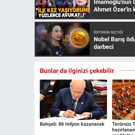
İmamoğlu'nun D
Yerel Yaşam
Ahmet Özer'in k
Canlı Yayın
EDITÖRÜN SEÇTIĞI
Nobel Barış öd
darbeci
Bunlar da ilginizi çekebilir
Bahçeli: 86 milyon kazanacak
Terörsüz T
hazırlanan