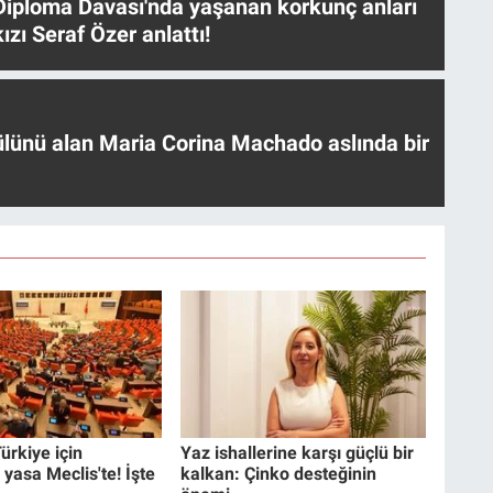
iploma Davası'nda yaşanan korkunç anları
ızı Seraf Özer anlattı!
ülünü alan Maria Corina Machado aslında bir
ürkiye için
Yaz ishallerine karşı güçlü bir
 yasa Meclis'te! İşte
kalkan: Çinko desteğinin