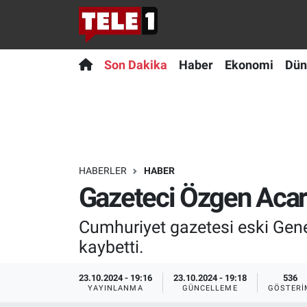
Anında Manşet
Son Dakika
Nöbetçi Eczaneler
Son Dakika
Haber
Ekonomi
Dün
Başka Sohbetler
Haber
Hava Durumu
Belgesel
Ekonomi
Namaz Vakitleri
Bilim turu
Dünya
Trafik Durumu
HABERLER
HABER
Gazeteci Özgen Acar 
Bilim ve Teknoloji Evreni
Teknoloji
Süper Lig Puan Durumu ve Fikstür
Cumhuriyet gazetesi eski Gene
Doğa Konuşuyor
Sağlık
Tüm Manşetler
kaybetti.
Dünya
Spor
Son Dakika Haberleri
23.10.2024 - 19:16
23.10.2024 - 19:18
536
YAYINLANMA
GÜNCELLEME
GÖSTERI
Ege Saati
Yayın Akışı
Haber Arşivi