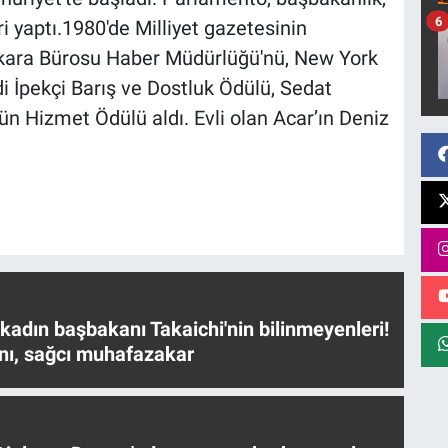
6
i yaptı.1980'de Milliyet gazetesinin
Ankara Bürosu Haber Müdürlüğü'nü, New York
di İpekçi Barış ve Dostluk Ödülü, Sedat
n Hizmet Ödülü aldı. Evli olan Acar’ın Deniz
 kadın başbakanı Takaichi'nin bilinmeyenleri!
nı, sağcı muhafazakar