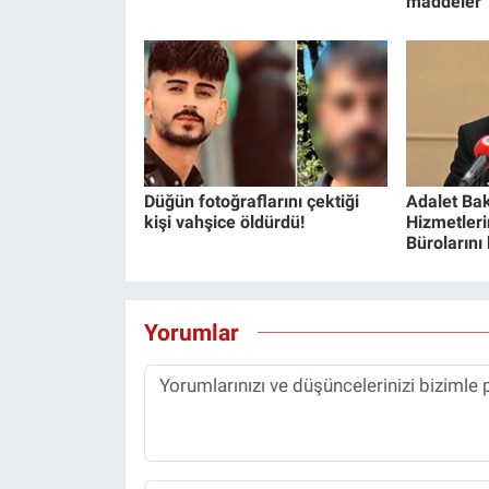
maddeler
Düğün fotoğraflarını çektiği
Adalet Bak
kişi vahşice öldürdü!
Hizmetlerin
Bürolarını
Yorumlar