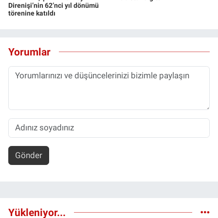
Direnişi’nin 62’nci yıl dönümü
törenine katıldı
Yorumlar
Gönder
Yükleniyor...