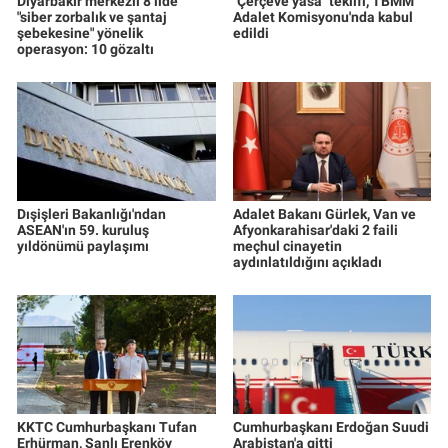
Diyarbakır merkezli 8 ilde
"Çerçeve yasa" teklifi, TBMM
"siber zorbalık ve şantaj
Adalet Komisyonu'nda kabul
şebekesine" yönelik
edildi
operasyon: 10 gözaltı
Dışişleri Bakanlığı'ndan
Adalet Bakanı Gürlek, Van ve
ASEAN'ın 59. kuruluş
Afyonkarahisar'daki 2 faili
yıldönümü paylaşımı
meçhul cinayetin
aydınlatıldığını açıkladı
KKTC Cumhurbaşkanı Tufan
Cumhurbaşkanı Erdoğan Suudi
Erhürman, Şanlı Erenköy
Arabistan'a gitti