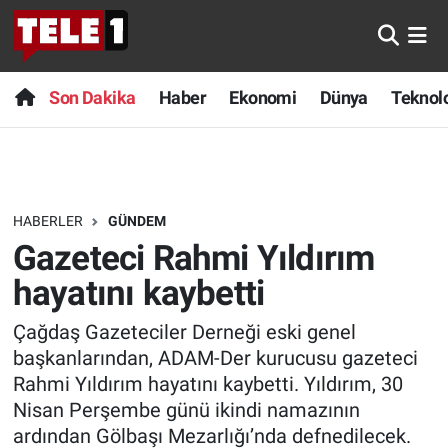
Anında Manşet
Son Dakika
Nöbetçi Eczaneler
Son Dakika
Haber
Ekonomi
Dünya
Teknolo
Başka Sohbetler
Haber
Hava Durumu
Belgesel
Ekonomi
Namaz Vakitleri
HABERLER
GÜNDEM
Bilim turu
Dünya
Trafik Durumu
Gazeteci Rahmi Yıldırım
Bilim ve Teknoloji Evreni
Teknoloji
Süper Lig Puan Durumu ve Fikstür
hayatını kaybetti
Çağdaş Gazeteciler Derneği eski genel
Doğa Konuşuyor
Sağlık
Tüm Manşetler
başkanlarından, ADAM-Der kurucusu gazeteci
Dünya
Spor
Son Dakika Haberleri
Rahmi Yıldırım hayatını kaybetti. Yıldırım, 30
Nisan Perşembe günü ikindi namazının
Ege Saati
Yayın Akışı
Haber Arşivi
ardından Gölbaşı Mezarlığı’nda defnedilecek.