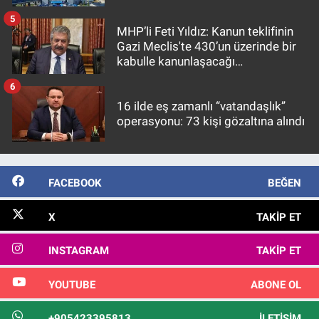
5
MHP’li Feti Yıldız: Kanun teklifinin
Gazi Meclis'te 430’un üzerinde bir
kabulle kanunlaşacağı
görülmektedir
6
16 ilde eş zamanlı “vatandaşlık”
operasyonu: 73 kişi gözaltına alındı
FACEBOOK
BEĞEN
X
TAKIP ET
INSTAGRAM
TAKIP ET
YOUTUBE
ABONE OL
+905423395813
İLETIŞIM