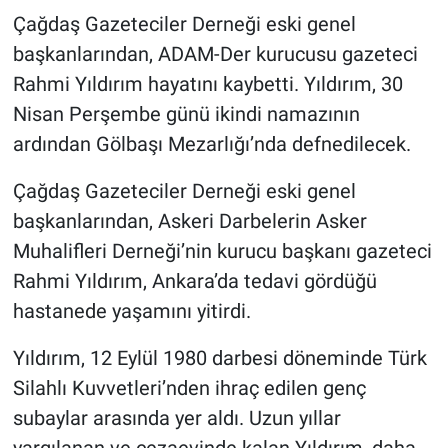
Çağdaş Gazeteciler Derneği eski genel
Gündem Özel
başkanlarından, ADAM-Der kurucusu gazeteci
Rahmi Yıldırım hayatını kaybetti. Yıldırım, 30
Günün görüntüsü
Nisan Perşembe günü ikindi namazının
ardından Gölbaşı Mezarlığı’nda defnedilecek.
Haber
Çağdaş Gazeteciler Derneği eski genel
İlan
başkanlarından, Askeri Darbelerin Asker
Muhalifleri Derneği’nin kurucu başkanı gazeteci
Kimdir
Rahmi Yıldırım, Ankara’da tedavi gördüğü
Koronavirüs
hastanede yaşamını yitirdi.
Kültür Sanat
Yıldırım, 12 Eylül 1980 darbesi döneminde Türk
Silahlı Kuvvetleri’nden ihraç edilen genç
Ne demişti
subaylar arasında yer aldı. Uzun yıllar