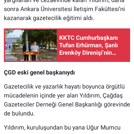
yargılanan ve cezaevinde kalan Yıldırım, daha
Nedir
sonra Ankara Üniversitesi İletişim Fakültesi’ni
Popüler
kazanarak gazetecilik eğitimi aldı.
Programlar
KKTC Cumhurbaşkanı
Tufan Erhürman, Şanlı
Sağlık
Erenköy Direnişi’nin
62’nci yıl dönümü
Spor
törenine katıldı
ÇGD eski genel başkanıydı
Teknoloji
Gazetecilik ve yazarlık hayatı boyunca örgütlü
Türkiye'nin Geleceği
mücadelenin içinde yer alan Yıldırım, Çağdaş
Gazeteciler Derneği Genel Başkanlığı görevinde
Türkiye'nin Gündemi
de bulundu.
Yerel Gündem
Yıldırım, kuruluşundan bu yana Uğur Mumcu