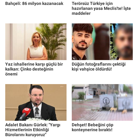
Bahçeli: 86 milyon kazanacak
Terörsüz Türkiye için
hazırlanan yasa Meclis'te! İşte
maddeler
Yaz ishallerine karşı güçlü bir
Düğün fotoğraflarını çektiği
kalkan: Çinko desteğinin
kişi vahşice öldürdü!
önemi
Adalet Bakanı Gürlek: "Yargı
Dehşet! Bebeğini çöp
Hizmetlerinin Etkinliği
konteynerine bıraktı!
Bürolarını kuruyoruz"