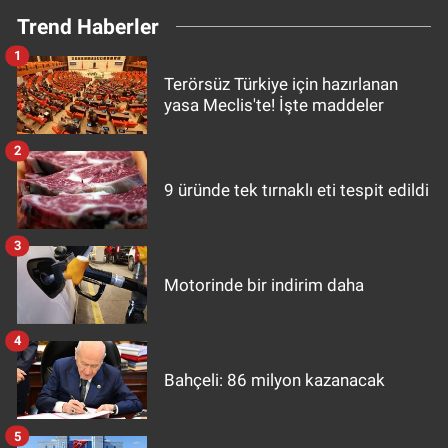
Trend Haberler
1
Terörsüz Türkiye için hazırlanan
yasa Meclis'te! İşte maddeler
2
9 üründe tek tırnaklı eti tespit edildi
3
Motorinde bir indirim daha
4
Bahçeli: 86 milyon kazanacak
5