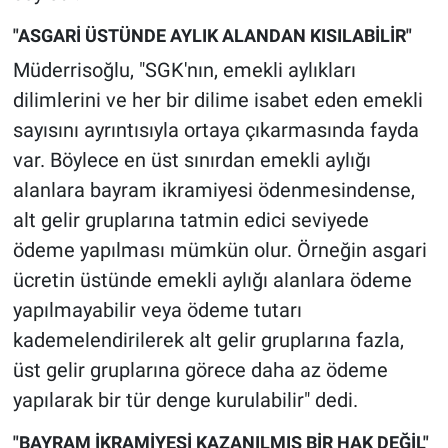
Nedir
"ASGARİ ÜSTÜNDE AYLIK ALANDAN KISILABİLİR"
Popüler
Müderrisoğlu, "SGK'nın, emekli aylıkları
dilimlerini ve her bir dilime isabet eden emekli
Programlar
sayısını ayrıntısıyla ortaya çıkarmasında fayda
var. Böylece en üst sınırdan emekli aylığı
Sağlık
alanlara bayram ikramiyesi ödenmesindense,
Spor
alt gelir gruplarına tatmin edici seviyede
ödeme yapılması mümkün olur. Örneğin asgari
Teknoloji
ücretin üstünde emekli aylığı alanlara ödeme
yapılmayabilir veya ödeme tutarı
Türkiye'nin Geleceği
kademelendirilerek alt gelir gruplarına fazla,
Türkiye'nin Gündemi
üst gelir gruplarına görece daha az ödeme
yapılarak bir tür denge kurulabilir" dedi.
Yerel Gündem
"BAYRAM İKRAMİYESİ KAZANILMIŞ BİR HAK DEĞİL"