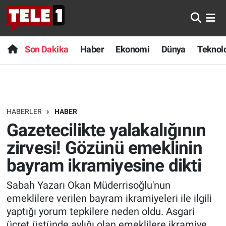
Anında Manşet
Son Dakika
Nöbetçi Eczaneler
Son Dakika
Haber
Ekonomi
Dünya
Teknolo
Başka Sohbetler
Haber
Hava Durumu
Belgesel
Ekonomi
Namaz Vakitleri
HABERLER
HABER
Bilim turu
Dünya
Trafik Durumu
Gazetecilikte yalakalığının
Bilim ve Teknoloji Evreni
Teknoloji
Süper Lig Puan Durumu ve Fikstür
zirvesi! Gözünü emeklinin
bayram ikramiyesine dikti
Doğa Konuşuyor
Sağlık
Tüm Manşetler
Sabah Yazarı Okan Müderrisoğlu'nun
Dünya
Spor
Son Dakika Haberleri
emeklilere verilen bayram ikramiyeleri ile ilgili
yaptığı yorum tepkilere neden oldu. Asgari
Ege Saati
Yayın Akışı
Haber Arşivi
ücret üstünde aylığı olan emeklilere ikramiye