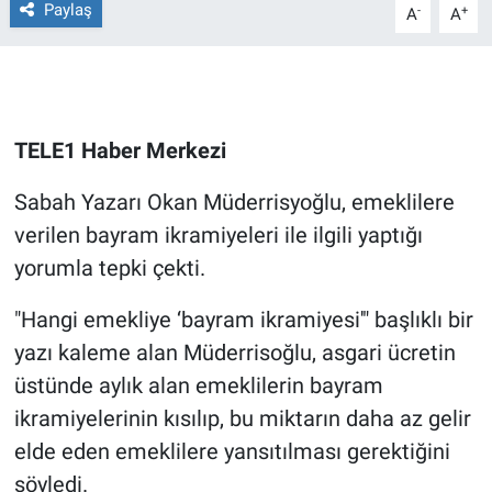
Paylaş
-
+
A
A
Gündem Özel
Günün görüntüsü
TELE1 Haber Merkezi
Haber
Sabah Yazarı Okan Müderrisyoğlu, emeklilere
İlan
verilen bayram ikramiyeleri ile ilgili yaptığı
yorumla tepki çekti.
Kimdir
"Hangi emekliye ‘bayram ikramiyesi'" başlıklı bir
Koronavirüs
yazı kaleme alan Müderrisoğlu, asgari ücretin
üstünde aylık alan emeklilerin bayram
Kültür Sanat
ikramiyelerinin kısılıp, bu miktarın daha az gelir
Ne demişti
elde eden emeklilere yansıtılması gerektiğini
söyledi.