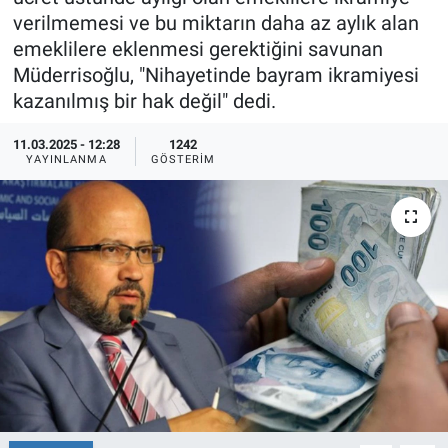
verilmemesi ve bu miktarın daha az aylık alan
Ege'den Esintiler
İletişim
emeklilere eklenmesi gerektiğini savunan
Müderrisoğlu, "Nihayetinde bayram ikramiyesi
Eğitim
kazanılmış bir hak değil" dedi.
Eğlence
11.03.2025 - 12:28
1242
YAYINLANMA
GÖSTERIM
Ekonomi
Forum
Gerçeğin İzinde
Gün Başlıyor
Gün Bitiyor
Gün Ortası