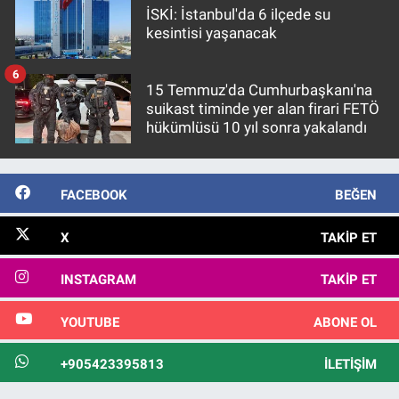
İSKİ: İstanbul'da 6 ilçede su
kesintisi yaşanacak
6
15 Temmuz'da Cumhurbaşkanı'na
suikast timinde yer alan firari FETÖ
hükümlüsü 10 yıl sonra yakalandı
FACEBOOK
BEĞEN
X
TAKIP ET
INSTAGRAM
TAKIP ET
YOUTUBE
ABONE OL
+905423395813
İLETIŞIM