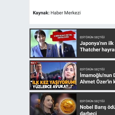
Nedir
Kaynak:
Haber Merkezi
Popüler
Programlar
EDITÖRÜN SEÇTIĞI
Sağlık
Japonya'nın ilk
Thatcher hayra
Spor
Teknoloji
EDITÖRÜN SEÇTIĞI
İmamoğlu'nun D
Türkiye'nin Geleceği
Ahmet Özer'in k
Türkiye'nin Gündemi
EDITÖRÜN SEÇTIĞI
Nobel Barış öd
Yerel Gündem
darbeci