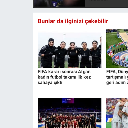
Yerel Yaşam
Canlı Yayın
Bunlar da ilginizi çekebilir
FIFA kararı sonrası Afgan
FIFA, Düny
kadın futbol takımı ilk kez
tartışmalı
sahaya çıktı
geri adım a