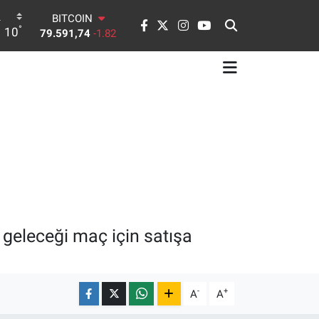
BITCOIN
°
10
79.591,74
-1.82
DOLAR
45,43620
0.02
EURO
53,38690
0.19
STERLİN
61,60380
0.18
G.ALTIN
6862,09000
0.19
BİST100
14.598,00
0
a geleceği maç için satışa
-
+
A
A