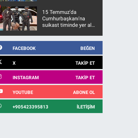
15 Temmuz'da
Cumhurbaşkanı'na
suikast timinde yer alan
firari FETÖ hükümlüsü
10 yıl sonra yakalandı
FACEBOOK
BEĞEN
X
TAKIP ET
INSTAGRAM
TAKIP ET
YOUTUBE
ABONE OL
+905423395813
İLETIŞIM