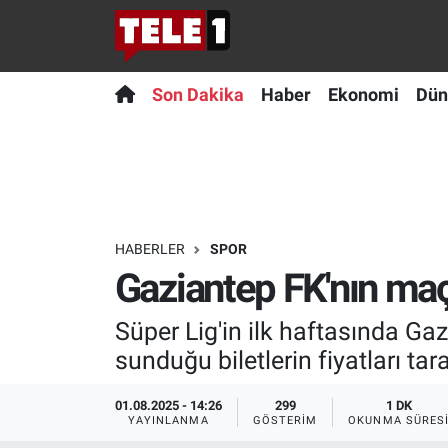
Anında Manşet
Son Dakika
Nöbetçi Eczaneler
Son Dakika
Haber
Ekonomi
Dün
Başka Sohbetler
Haber
Hava Durumu
Belgesel
Ekonomi
Namaz Vakitleri
Bilim turu
Dünya
Trafik Durumu
HABERLER
SPOR
Gaziantep FK'nın maç b
Bilim ve Teknoloji Evreni
Teknoloji
Süper Lig Puan Durumu ve Fikstür
Süper Lig'in ilk haftasında Gaz
Doğa Konuşuyor
Sağlık
Tüm Manşetler
sunduğu biletlerin fiyatları tara
Dünya
Spor
Son Dakika Haberleri
01.08.2025 - 14:26
299
1 DK
YAYINLANMA
GÖSTERIM
OKUNMA SÜRES
Ege Saati
Yayın Akışı
Haber Arşivi