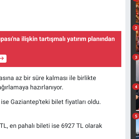
2
ası'na ilişkin tartışmalı yatırım planından
3
ına az bir süre kalması ile birlikte
ğırlamaya hazırlanıyor.
4
e Gaziantep'teki bilet fiyatları oldu.
5
TL, en pahalı bileti ise 6927 TL olarak