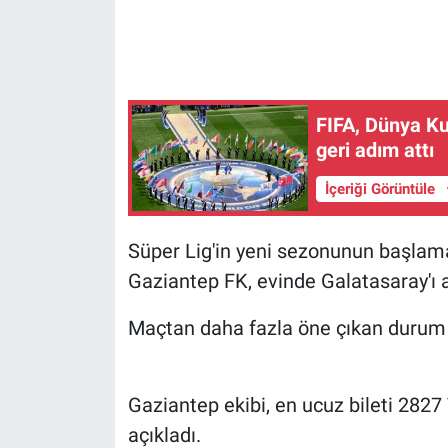
Gündem Özel
Günün görüntüsü
FIFA, Dünya Kup
geri adım attı
Haber
İçeriği Görüntüle
İlan
Süper Lig'in yeni sezonunun başlamas
Kimdir
Gaziantep FK, evinde Galatasaray'ı a
Koronavirüs
Maçtan daha fazla öne çıkan durum is
Kültür Sanat
Gaziantep ekibi, en ucuz bileti 2827 
Ne demişti
açıkladı.