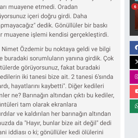
ları muayene etmedi. Oradan
6
yorsunuz içeri doğru girdi. Daha
mayacağız" dedik. Gönüllüler bir baskı
r muayene işlemi kendisi gerçekleştirdi.
 Nimet Özdemir bu noktaya geldi ve bilgi
te buradaki sorumluların yanına girdik. Çok
ntülerde görüyorsunuz, fakat buradaki
dilerin iki tanesi bize ait. 2 tanesi 6'sında
ı, hayatlarını kaybetti". Diğer kedileri
ler ne? Barınağın altından çıktı bu kediler,
rüntüleri tam olarak ekranlara
rdılar ve kaldırılan her barınağın altından
uzda da "Hayır, bunlar bize ait değil" dedi
i iddiası o ki; gönüllüler kedi ölülerini