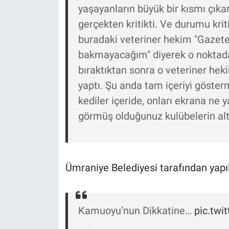
yaşayanların büyük bir kısmı çıkar
gerçekten kritikti. Ve durumu krit
buradaki veteriner hekim "Gazete
bakmayacağım" diyerek o noktada
bıraktıktan sonra o veteriner hek
yaptı. Şu anda tam içeriyi göste
kediler içeride, onları ekrana ne y
görmüş olduğunuz kulübelerin altın
Ümraniye Belediyesi tarafından yapıl
Kamuoyu’nun Dikkatine…
pic.twi