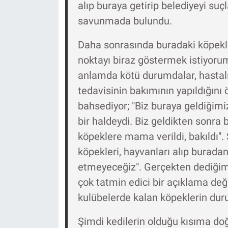
alıp buraya getirip belediyeyi suçl
Yerel Yaşam
savunmada bulundu.
Canlı Yayın
Daha sonrasında buradaki köpekler
noktayı biraz göstermek istiyorum
anlamda kötü durumdalar, hastalı
tedavisinin bakımının yapıldığını
bahsediyor; "Biz buraya geldiğimi
bir haldeydi. Biz geldikten sonra
köpeklere mama verildi, bakıldı". 
köpekleri, hayvanları alıp burad
etmeyeceğiz". Gerçekten dediğim
çok tatmin edici bir açıklama de
kulübelerde kalan köpeklerin dur
Şimdi kedilerin olduğu kısıma doğ