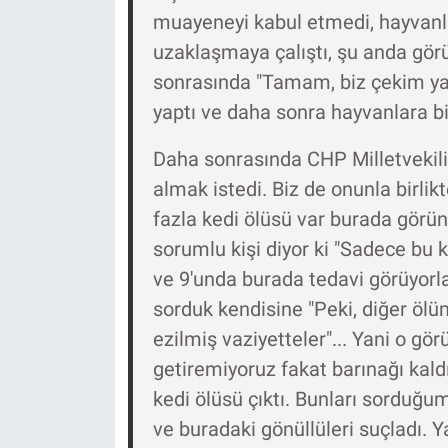
Nedir
muayeneyi kabul etmedi, hayvan
uzaklaşmaya çalıştı, şu anda görü
Popüler
sonrasında "Tamam, biz çekim yap
Programlar
yaptı ve daha sonra hayvanlara bi
Daha sonrasında CHP Milletvekili
Sağlık
almak istedi. Biz de onunla birlik
Spor
fazla kedi ölüsü var burada görü
sorumlu kişi diyor ki "Sadece bu ke
Teknoloji
ve 9'unda burada tedavi görüyorlard
sorduk kendisine "Peki, diğer ölüm
Türkiye'nin Geleceği
ezilmiş vaziyetteler"... Yani o gö
Türkiye'nin Gündemi
getiremiyoruz fakat barınağı kaldı
kedi ölüsü çıktı. Bunları sorduğum
Yerel Gündem
ve buradaki gönüllüleri suçladı. Yan