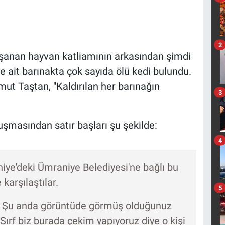
2
aşanan hayvan katliamının arkasından şimdi
e ait barınakta çok sayıda ölü kedi bulundu.
ut Taştan, "Kaldırılan her barınağın
3
şmasından satır başları şu şekilde:
4
niye'deki Ümraniye Belediyesi'ne bağlı bu
 karşılaştılar.
5
ı. Şu anda görüntüde görmüş olduğunuz
 Sırf biz burada çekim yapıyoruz diye o kişi