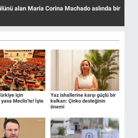
ülünü alan Maria Corina Machado aslında bir
ürkiye için
Yaz ishallerine karşı güçlü bir
 yasa Meclis'te! İşte
kalkan: Çinko desteğinin
önemi