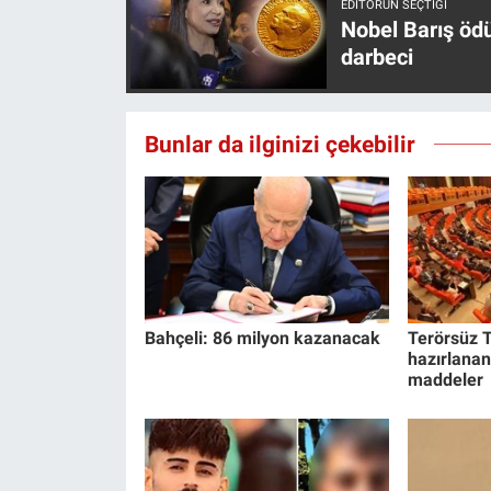
EDITÖRÜN SEÇTIĞI
Nobel Barış öd
darbeci
Bunlar da ilginizi çekebilir
Bahçeli: 86 milyon kazanacak
Terörsüz T
hazırlanan
maddeler