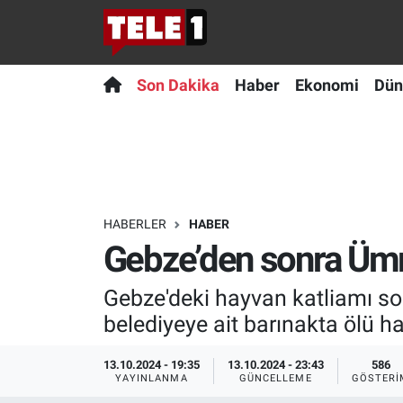
Anında Manşet
Son Dakika
Nöbetçi Eczaneler
Son Dakika
Haber
Ekonomi
Dün
Başka Sohbetler
Haber
Hava Durumu
Belgesel
Ekonomi
Namaz Vakitleri
Bilim turu
Dünya
Trafik Durumu
HABERLER
HABER
Gebze’den sonra Ümra
Bilim ve Teknoloji Evreni
Teknoloji
Süper Lig Puan Durumu ve Fikstür
Gebze'deki hayvan katliamı son
Doğa Konuşuyor
Sağlık
Tüm Manşetler
belediyeye ait barınakta ölü h
Dünya
Spor
Son Dakika Haberleri
13.10.2024 - 19:35
13.10.2024 - 23:43
586
YAYINLANMA
GÜNCELLEME
GÖSTERI
Ege Saati
Yayın Akışı
Haber Arşivi