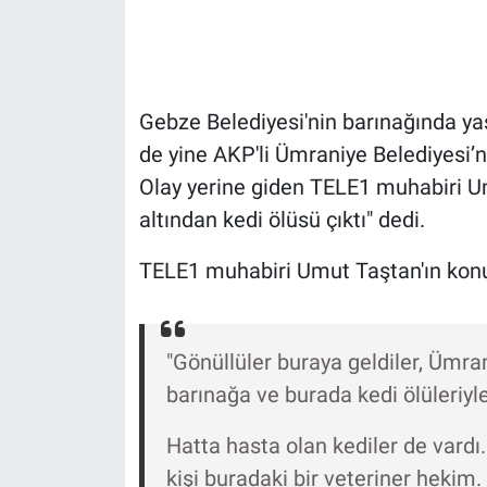
Gündem Özel
Günün görüntüsü
Gebze Belediyesi'nin barınağında y
de yine AKP'li Ümraniye Belediyesi’n
Haber
Olay yerine giden TELE1 muhabiri Um
altından kedi ölüsü çıktı" dedi.
İlan
TELE1 muhabiri Umut Taştan'ın konu
Kimdir
Koronavirüs
"Gönüllüler buraya geldiler, Ümra
Kültür Sanat
barınağa ve burada kedi ölüleriyle
Ne demişti
Hatta hasta olan kediler de vard
kişi buradaki bir veteriner hekim.