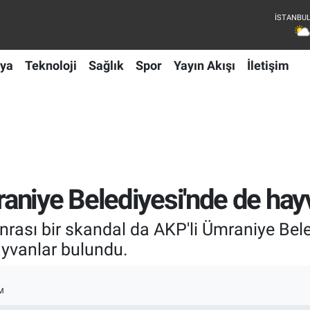
ya
Teknoloji
Sağlık
Spor
Yayın Akışı
İletişim
niye Belediyesi'nde de hayv
rası bir skandal da AKP'li Ümraniye Beled
ayvanlar bulundu.
M