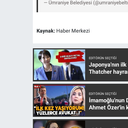
— Ümraniye Belediyesi (@umraniyebelt
Kaynak:
Haber Merkezi
EDITÖRÜN SEÇTIĞI
Japonya'nın ilk
Thatcher hayra
EDITÖRÜN SEÇTIĞI
İmamoğlu'nun D
Ahmet Özer'in k