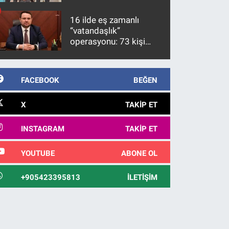
firari FETÖ hükümlüsü
10 yıl sonra yakalandı
16 ilde eş zamanlı
“vatandaşlık”
operasyonu: 73 kişi
gözaltına alındı
FACEBOOK
BEĞEN
X
TAKIP ET
INSTAGRAM
TAKIP ET
YOUTUBE
ABONE OL
+905423395813
İLETIŞIM