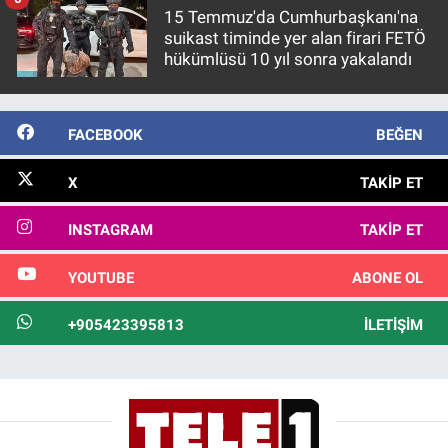
15 Temmuz'da Cumhurbaşkanı'na
suikast timinde yer alan firari FETÖ
hükümlüsü 10 yıl sonra yakalandı
FACEBOOK
BEĞEN
X
TAKIP ET
INSTAGRAM
TAKIP ET
YOUTUBE
ABONE OL
+905423395813
İLETIŞIM