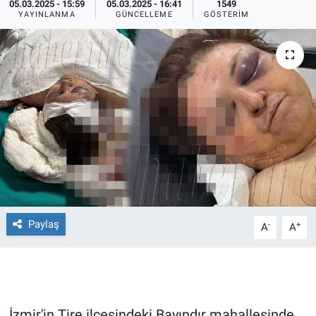
05.03.2025 - 15:59
05.03.2025 - 16:41
1549
YAYINLANMA
GÜNCELLEME
GÖSTERIM
Ege'den Esintiler
İletişim
Eğitim
Eğlence
Ekonomi
Forum
Gerçeğin İzinde
Paylaş
-
+
A
A
Gün Başlıyor
Gün Bitiyor
Gün Ortası
İzmir'in Tire ilçesindeki Bayındır mahallesinde,