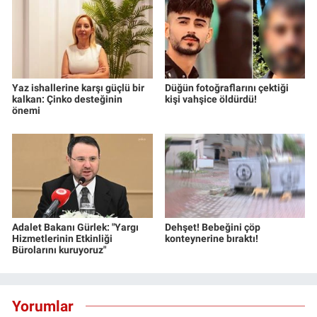
Yaz ishallerine karşı güçlü bir
Düğün fotoğraflarını çektiği
kalkan: Çinko desteğinin
kişi vahşice öldürdü!
önemi
Adalet Bakanı Gürlek: "Yargı
Dehşet! Bebeğini çöp
Hizmetlerinin Etkinliği
konteynerine bıraktı!
Bürolarını kuruyoruz"
Yorumlar