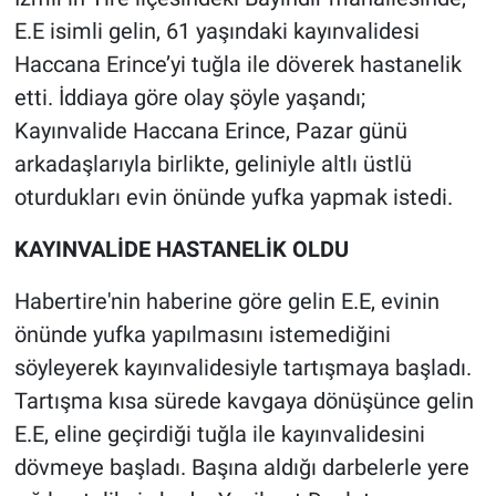
E.E isimli gelin, 61 yaşındaki kayınvalidesi
Gündem Özel
Haccana Erince’yi tuğla ile döverek hastanelik
etti. İddiaya göre olay şöyle yaşandı;
Günün görüntüsü
Kayınvalide Haccana Erince, Pazar günü
arkadaşlarıyla birlikte, geliniyle altlı üstlü
Haber
oturdukları evin önünde yufka yapmak istedi.
İlan
KAYINVALİDE HASTANELİK OLDU
Kimdir
Habertire'nin haberine göre gelin E.E, evinin
önünde yufka yapılmasını istemediğini
Koronavirüs
söyleyerek kayınvalidesiyle tartışmaya başladı.
Kültür Sanat
Tartışma kısa sürede kavgaya dönüşünce gelin
E.E, eline geçirdiği tuğla ile kayınvalidesini
Ne demişti
dövmeye başladı. Başına aldığı darbelerle yere