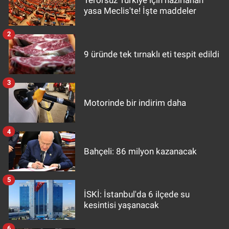
Terörsüz Türkiye için hazırlanan
yasa Meclis'te! İşte maddeler
2
9 üründe tek tırnaklı eti tespit edildi
3
Motorinde bir indirim daha
4
Bahçeli: 86 milyon kazanacak
5
İSKİ: İstanbul'da 6 ilçede su
kesintisi yaşanacak
6