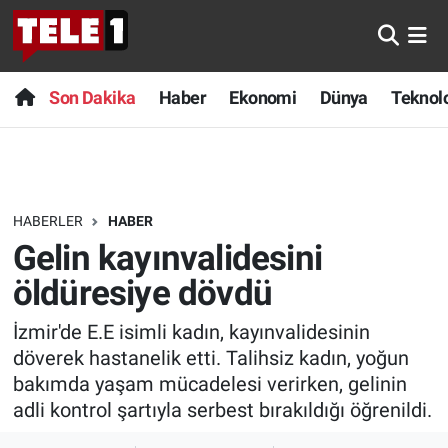
Anında Manşet
Son Dakika
Nöbetçi Eczaneler
Son Dakika
Haber
Ekonomi
Dünya
Teknolo
Başka Sohbetler
Haber
Hava Durumu
Belgesel
Ekonomi
Namaz Vakitleri
HABERLER
HABER
Bilim turu
Dünya
Trafik Durumu
Gelin kayınvalidesini
Bilim ve Teknoloji Evreni
Teknoloji
Süper Lig Puan Durumu ve Fikstür
öldüresiye dövdü
İzmir'de E.E isimli kadın, kayınvalidesinin
Doğa Konuşuyor
Sağlık
Tüm Manşetler
döverek hastanelik etti. Talihsiz kadın, yoğun
Dünya
Spor
Son Dakika Haberleri
bakımda yaşam mücadelesi verirken, gelinin
adli kontrol şartıyla serbest bırakıldığı öğrenildi.
Ege Saati
Yayın Akışı
Haber Arşivi