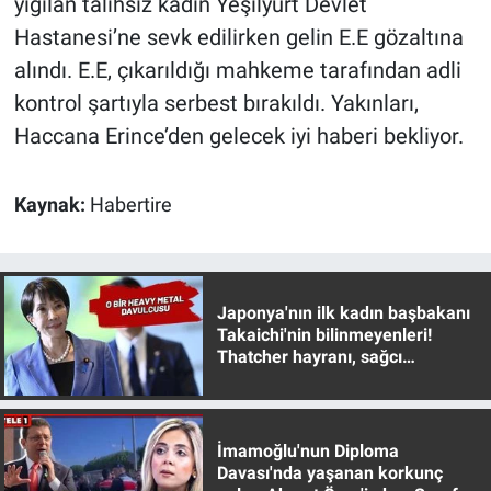
yığılan talihsiz kadın Yeşilyurt Devlet
Nedir
Hastanesi’ne sevk edilirken gelin E.E gözaltına
Popüler
alındı. E.E, çıkarıldığı mahkeme tarafından adli
kontrol şartıyla serbest bırakıldı. Yakınları,
Programlar
Haccana Erince’den gelecek iyi haberi bekliyor.
Sağlık
Kaynak:
Habertire
Spor
Teknoloji
Japonya'nın ilk kadın başbakanı
Takaichi'nin bilinmeyenleri!
Türkiye'nin Geleceği
Thatcher hayranı, sağcı
muhafazakar
Türkiye'nin Gündemi
İmamoğlu'nun Diploma
Yerel Gündem
Davası'nda yaşanan korkunç