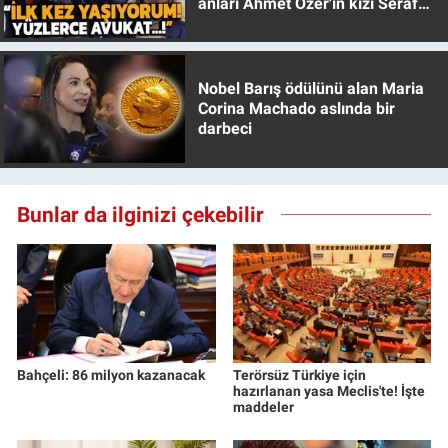
anları Ahmet Özer'in kızı Seraf
Yerel Yaşam
Özer anlattı!
Canlı Yayın
Nobel Barış ödülünü alan Maria
Corina Machado aslında bir
darbeci
Bunlar da ilginizi çekebilir
Bahçeli: 86 milyon kazanacak
Terörsüz Türkiye için
hazırlanan yasa Meclis'te! İşte
maddeler