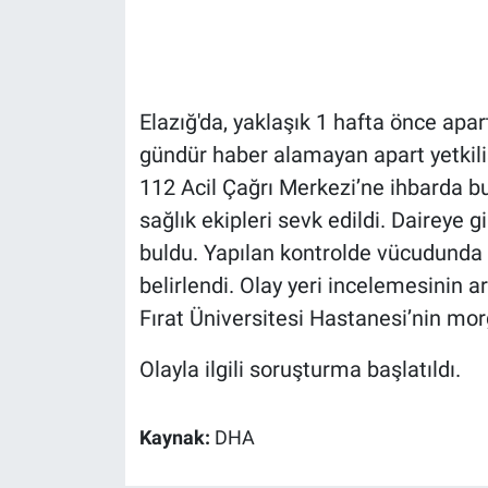
Gündem Özel
Günün görüntüsü
Elazığ'da, yaklaşık 1 hafta önce apa
gündür haber alamayan apart yetkilis
Haber
112 Acil Çağrı Merkezi’ne ihbarda bul
sağlık ekipleri sevk edildi. Daireye g
İlan
buldu. Yapılan kontrolde vücudunda k
Kimdir
belirlendi. Olay yeri incelemesinin a
Fırat Üniversitesi Hastanesi’nin morg
Koronavirüs
Olayla ilgili soruşturma başlatıldı.
Kültür Sanat
Kaynak:
DHA
Ne demişti