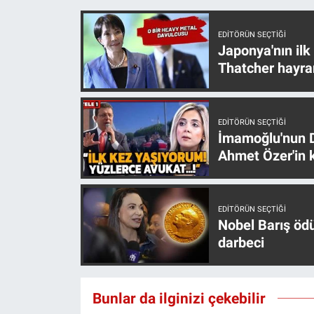
Nedir
EDITÖRÜN SEÇTIĞI
Popüler
Japonya'nın ilk
Thatcher hayra
Programlar
Sağlık
EDITÖRÜN SEÇTIĞI
İmamoğlu'nun D
Spor
Ahmet Özer'in k
Teknoloji
EDITÖRÜN SEÇTIĞI
Türkiye'nin Geleceği
Nobel Barış öd
darbeci
Türkiye'nin Gündemi
Yerel Gündem
Bunlar da ilginizi çekebilir