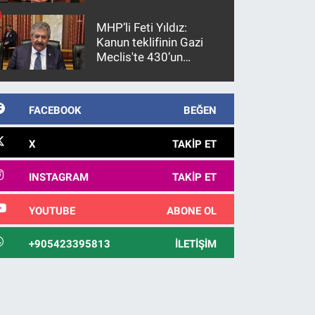
gözaltına alındı
MHP’li Feti Yıldız:
Kanun teklifinin Gazi
Meclis'te 430’un
üzerinde bir kabulle
kanunlaşacağı
görülmektedir
FACEBOOK
BEĞEN
X
TAKIP ET
INSTAGRAM
TAKIP ET
YOUTUBE
ABONE OL
+905423395813
İLETIŞIM