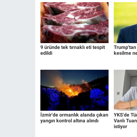
Yerel Yaşam
Canlı Yayın
9 üründe tek tırnaklı eti tespit
Trump'tan İ
edildi
kesilme n
İzmir'de ormanlık alanda çıkan
YKS'de Tü
yangın kontrol altına alındı
Vanlı Tuan
istiyor