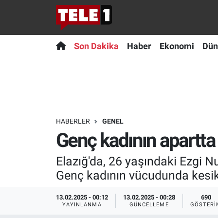
Anında Manşet
Son Dakika
Nöbetçi Eczaneler
Son Dakika
Haber
Ekonomi
Dün
Başka Sohbetler
Haber
Hava Durumu
Belgesel
Ekonomi
Namaz Vakitleri
Bilim turu
Dünya
Trafik Durumu
HABERLER
GENEL
Genç kadının apartta
Bilim ve Teknoloji Evreni
Teknoloji
Süper Lig Puan Durumu ve Fikstür
Elazığ'da, 26 yaşındaki Ezgi N
Doğa Konuşuyor
Sağlık
Tüm Manşetler
Genç kadının vücudunda kesikle
Dünya
Spor
Son Dakika Haberleri
13.02.2025 - 00:12
13.02.2025 - 00:28
690
YAYINLANMA
GÜNCELLEME
GÖSTERI
Ege Saati
Yayın Akışı
Haber Arşivi