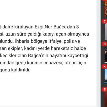
2
rt daire kiralayan Ezgi Nur Bağca’dan 3
i, uzun süre çaldığı kapıyı açan olmayınca
undu. İhbarla bölgeye itfaiye, polis ve
3
iren ekipler, kadını yerde hareketsiz halde
esikler olan Bağca’nın hayatını kaybettiği
rdından genç kadının cenazesi, otopsi için
4
una kaldırıldı.
5