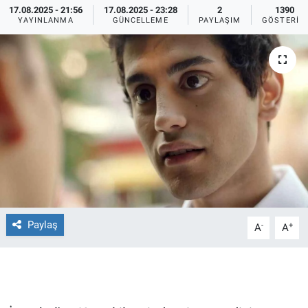
17.08.2025 - 21:56
17.08.2025 - 23:28
2
1390
YAYINLANMA
GÜNCELLEME
PAYLAŞIM
GÖSTERIM
Ege'den Esintiler
İletişim
Eğitim
Eğlence
Ekonomi
Forum
Gerçeğin İzinde
Paylaş
-
+
A
A
Gün Başlıyor
Gün Bitiyor
Gün Ortası