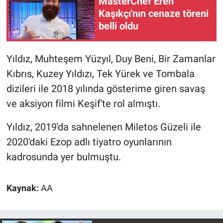
MasterChef Eren
Nedir
Kaşıkçı'nın cenaze töreni
belli oldu
Popüler
Programlar
Yıldız, Muhteşem Yüzyıl, Duy Beni, Bir Zamanlar
Kıbrıs, Kuzey Yıldızı, Tek Yürek ve Tombala
Sağlık
dizileri ile 2018 yılında gösterime giren savaş
ve aksiyon filmi Keşif'te rol almıştı.
Spor
Yıldız, 2019'da sahnelenen Miletos Güzeli ile
Teknoloji
2020'daki Ezop adlı tiyatro oyunlarının
Türkiye'nin Geleceği
kadrosunda yer bulmuştu.
Türkiye'nin Gündemi
Kaynak:
AA
Yerel Gündem