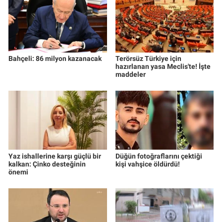
Bahçeli: 86 milyon kazanacak
Terörsüz Türkiye için
hazırlanan yasa Meclis'te! İşte
maddeler
Yaz ishallerine karşı güçlü bir
Düğün fotoğraflarını çektiği
kalkan: Çinko desteğinin
kişi vahşice öldürdü!
önemi