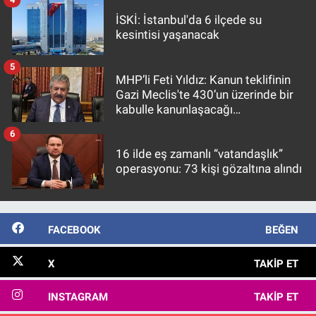
İSKİ: İstanbul'da 6 ilçede su
kesintisi yaşanacak
5
MHP’li Feti Yıldız: Kanun teklifinin
Gazi Meclis'te 430’un üzerinde bir
kabulle kanunlaşacağı
görülmektedir
6
16 ilde eş zamanlı “vatandaşlık”
operasyonu: 73 kişi gözaltına alındı
FACEBOOK
BEĞEN
X
TAKIP ET
INSTAGRAM
TAKIP ET