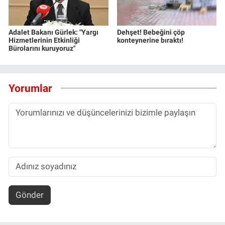
Adalet Bakanı Gürlek: "Yargı
Dehşet! Bebeğini çöp
Hizmetlerinin Etkinliği
konteynerine bıraktı!
Bürolarını kuruyoruz"
Yorumlar
Gönder