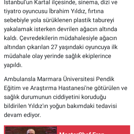
İstanbul'un Kartal ilçesinde, sinema, dizi ve
tiyatro oyuncusu İbrahim Yıldız, fırtına
Gündem Özel
sebebiyle yola sürüklenen plastik tabureyi
yakalamak isterken devrilen ağacın altında
Günün görüntüsü
kaldı. Çevredekilerin müdahalesiyle ağacın
Haber
altından çıkarılan 27 yaşındaki oyuncuya ilk
müdahale olay yerinde sağlık ekiplerince
İlan
yapıldı.
Kimdir
Ambulansla Marmara Üniversitesi Pendik
Eğitim ve Araştırma Hastanesi'ne götürülen ve
Koronavirüs
sağlık durumunun ciddiyetini koruduğu
bildirilen Yıldız'ın yoğun bakımdaki tedavisi
Kültür Sanat
devam ediyor.
Ne demişti