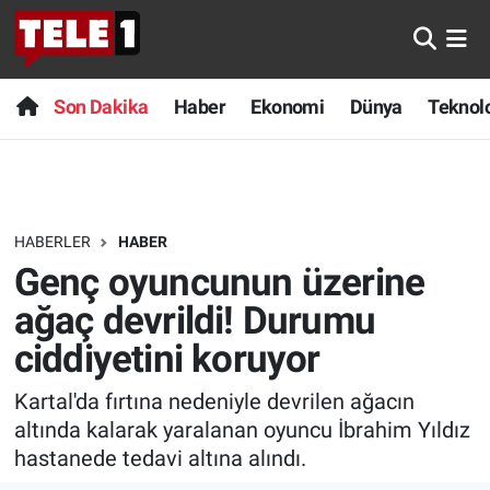
Anında Manşet
Son Dakika
Nöbetçi Eczaneler
Son Dakika
Haber
Ekonomi
Dünya
Teknolo
Başka Sohbetler
Haber
Hava Durumu
Belgesel
Ekonomi
Namaz Vakitleri
HABERLER
HABER
Bilim turu
Dünya
Trafik Durumu
Genç oyuncunun üzerine
Bilim ve Teknoloji Evreni
Teknoloji
Süper Lig Puan Durumu ve Fikstür
ağaç devrildi! Durumu
ciddiyetini koruyor
Doğa Konuşuyor
Sağlık
Tüm Manşetler
Kartal'da fırtına nedeniyle devrilen ağacın
Dünya
Spor
Son Dakika Haberleri
altında kalarak yaralanan oyuncu İbrahim Yıldız
hastanede tedavi altına alındı.
Ege Saati
Yayın Akışı
Haber Arşivi