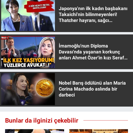
Yerel Yaşam
Japonya'nın ilk kadın başbakanı
Takaichi'nin bilinmeyenleri!
Canlı Yayın
Thatcher hayranı, sağcı
muhafazakar
İmamoğlu'nun Diploma
Davası'nda yaşanan korkunç
anları Ahmet Özer'in kızı Seraf
Özer anlattı!
Nobel Barış ödülünü alan Maria
Corina Machado aslında bir
darbeci
Bunlar da ilginizi çekebilir