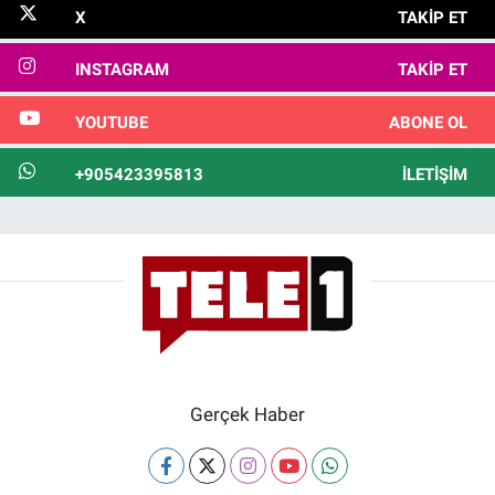
X
TAKIP ET
INSTAGRAM
TAKIP ET
YOUTUBE
ABONE OL
+905423395813
İLETIŞIM
Gerçek Haber