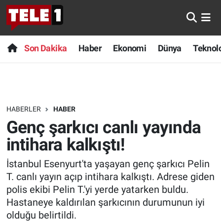
Anında Manşet
Son Dakika
Nöbetçi Eczaneler
Son Dakika
Haber
Ekonomi
Dünya
Teknolo
Başka Sohbetler
Haber
Hava Durumu
Belgesel
Ekonomi
Namaz Vakitleri
HABERLER
HABER
Bilim turu
Dünya
Trafik Durumu
Genç şarkıcı canlı yayında
Bilim ve Teknoloji Evreni
Teknoloji
Süper Lig Puan Durumu ve Fikstür
intihara kalkıştı!
İstanbul Esenyurt'ta yaşayan genç şarkıcı Pelin
Doğa Konuşuyor
Sağlık
Tüm Manşetler
T. canlı yayın açıp intihara kalkıştı. Adrese giden
Dünya
Spor
Son Dakika Haberleri
polis ekibi Pelin T.'yi yerde yatarken buldu.
Hastaneye kaldırılan şarkıcının durumunun iyi
Ege Saati
Yayın Akışı
Haber Arşivi
olduğu belirtildi.