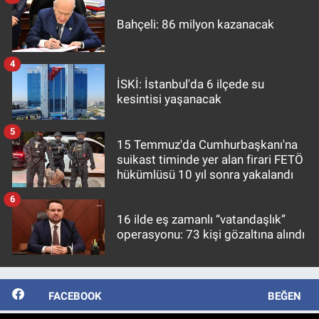
Bahçeli: 86 milyon kazanacak
4
İSKİ: İstanbul'da 6 ilçede su
kesintisi yaşanacak
5
15 Temmuz'da Cumhurbaşkanı'na
suikast timinde yer alan firari FETÖ
hükümlüsü 10 yıl sonra yakalandı
6
16 ilde eş zamanlı “vatandaşlık”
operasyonu: 73 kişi gözaltına alındı
FACEBOOK
BEĞEN