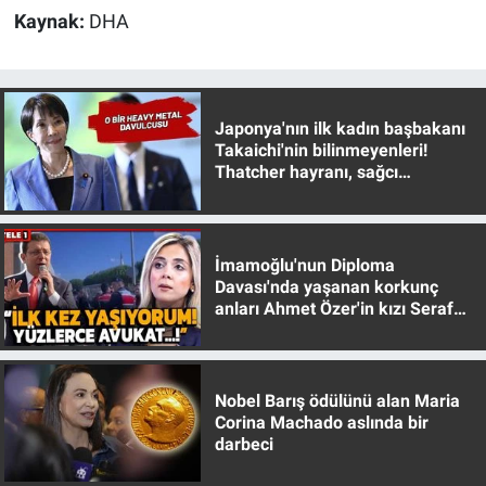
Nedir
Kaynak:
DHA
Popüler
Programlar
Japonya'nın ilk kadın başbakanı
Takaichi'nin bilinmeyenleri!
Thatcher hayranı, sağcı
Sağlık
muhafazakar
Spor
İmamoğlu'nun Diploma
Teknoloji
Davası'nda yaşanan korkunç
anları Ahmet Özer'in kızı Seraf
Özer anlattı!
Türkiye'nin Geleceği
Türkiye'nin Gündemi
Nobel Barış ödülünü alan Maria
Corina Machado aslında bir
darbeci
Yerel Gündem