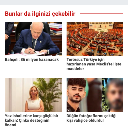
Yerel Yaşam
Bunlar da ilginizi çekebilir
Canlı Yayın
Bahçeli: 86 milyon kazanacak
Terörsüz Türkiye için
hazırlanan yasa Meclis'te! İşte
maddeler
Yaz ishallerine karşı güçlü bir
Düğün fotoğraflarını çektiği
kalkan: Çinko desteğinin
kişi vahşice öldürdü!
önemi