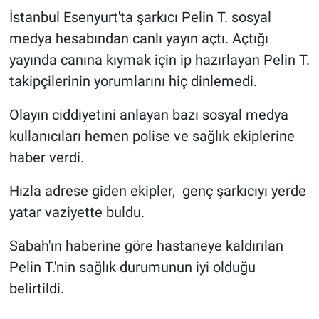
İstanbul Esenyurt'ta şarkıcı Pelin T. sosyal
Gündem Özel
medya hesabından canlı yayın açtı. Açtığı
yayında canına kıymak için ip hazırlayan Pelin T.
Günün görüntüsü
takipçilerinin yorumlarını hiç dinlemedi.
Haber
Olayın ciddiyetini anlayan bazı sosyal medya
kullanıcıları hemen polise ve sağlık ekiplerine
İlan
haber verdi.
Kimdir
Hızla adrese giden ekipler, genç şarkıcıyı yerde
yatar vaziyette buldu.
Koronavirüs
Sabah'ın haberine göre hastaneye kaldırılan
Kültür Sanat
Pelin T.'nin sağlık durumunun iyi olduğu
belirtildi.
Ne demişti