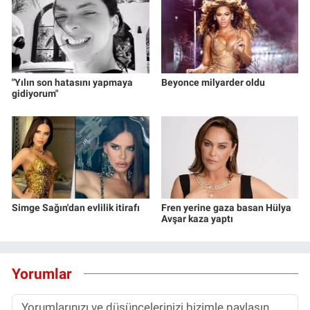
"Yılın son hatasını yapmaya
Beyonce milyarder oldu
gidiyorum"
Simge Sağın'dan evlilik itirafı
Fren yerine gaza basan Hülya
Avşar kaza yaptı
Yorumlar