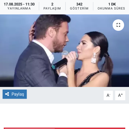
17.08.2025 - 11:30
2
342
1 DK
YAYINLANMA
PAYLAŞIM
GÖSTERIM
OKUNMA SÜRESI
Ege'den Esintiler
İletişim
Eğitim
Eğlence
Ekonomi
Forum
Gerçeğin İzinde
Paylaş
-
+
A
A
Gün Başlıyor
Gün Bitiyor
Gün Ortası