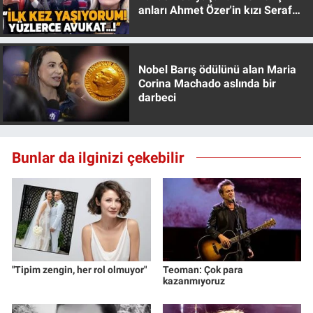
anları Ahmet Özer'in kızı Seraf
Yerel Yaşam
Özer anlattı!
Canlı Yayın
Nobel Barış ödülünü alan Maria
Corina Machado aslında bir
darbeci
Bunlar da ilginizi çekebilir
"Tipim zengin, her rol olmuyor"
Teoman: Çok para
kazanmıyoruz