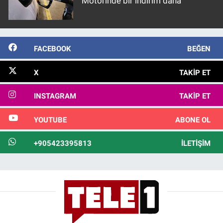
Motorinde bir indirim daha
FACEBOOK
BEĞEN
X
TAKIP ET
INSTAGRAM
TAKIP ET
YOUTUBE
ABONE OL
+905423395813
İLETIŞIM