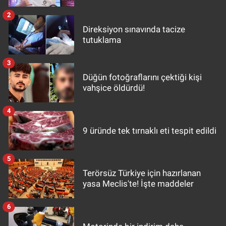
2
Direksiyon sınavında tacize
tutuklama
3
Düğün fotoğraflarını çektiği kişi
vahşice öldürdü!
4
9 üründe tek tırnaklı eti tespit edildi
5
Terörsüz Türkiye için hazırlanan
yasa Meclis'te! İşte maddeler
6