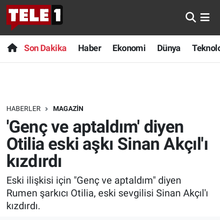
Anında Manşet
Son Dakika
Nöbetçi Eczaneler
Son Dakika
Haber
Ekonomi
Dünya
Teknolo
Başka Sohbetler
Haber
Hava Durumu
Belgesel
Ekonomi
Namaz Vakitleri
HABERLER
MAGAZIN
Bilim turu
Dünya
Trafik Durumu
'Genç ve aptaldım' diyen
Bilim ve Teknoloji Evreni
Teknoloji
Süper Lig Puan Durumu ve Fikstür
Otilia eski aşkı Sinan Akçıl'ı
kızdırdı
Doğa Konuşuyor
Sağlık
Tüm Manşetler
Eski ilişkisi için "Genç ve aptaldım" diyen
Dünya
Spor
Son Dakika Haberleri
Rumen şarkıcı Otilia, eski sevgilisi Sinan Akçıl'ı
kızdırdı.
Ege Saati
Yayın Akışı
Haber Arşivi