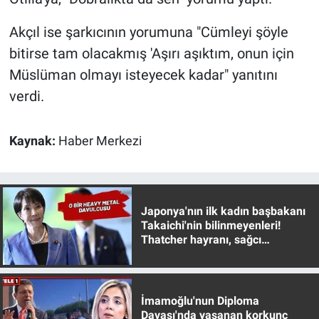
Nedir
Akçıl ise şarkıcının yorumuna "Cümleyi şöyle
Popüler
bitirse tam olacakmış 'Aşırı aşıktım, onun için
Müslüman olmayı isteyecek kadar" yanıtını
Programlar
verdi.
Sağlık
Kaynak:
Haber Merkezi
Spor
Teknoloji
Japonya'nın ilk kadın başbakanı
Türkiye'nin Geleceği
Takaichi'nin bilinmeyenleri!
Thatcher hayranı, sağcı
muhafazakar
Türkiye'nin Gündemi
Yerel Gündem
İmamoğlu'nun Diploma
Davası'nda yaşanan korkunç