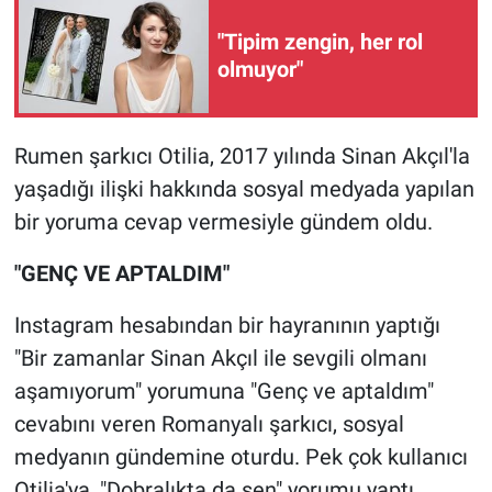
"Tipim zengin, her rol
Gündem Özel
olmuyor"
Günün görüntüsü
Rumen şarkıcı Otilia, 2017 yılında Sinan Akçıl'la
Haber
yaşadığı ilişki hakkında sosyal medyada yapılan
İlan
bir yoruma cevap vermesiyle gündem oldu.
"GENÇ VE APTALDIM"
Kimdir
Instagram hesabından bir hayranının yaptığı
Koronavirüs
"Bir zamanlar Sinan Akçıl ile sevgili olmanı
Kültür Sanat
aşamıyorum" yorumuna "Genç ve aptaldım"
cevabını veren Romanyalı şarkıcı, sosyal
Ne demişti
medyanın gündemine oturdu. Pek çok kullanıcı
Otilia'ya, "Dobralıkta da sen" yorumu yaptı.