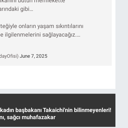
imkanını bütün memlekette
arındaki gibi…
teğiyle onların yaşam sıkıntılarını
le ilgilenmelerini sağlayacağız.…
dayOfisi)
June 7, 2025
 kadın başbakanı Takaichi'nin bilinmeyenleri!
nı, sağcı muhafazakar