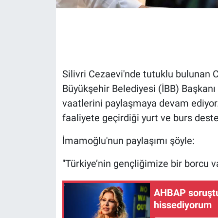
Gündem Özel
Günün görüntüsü
Haber
Silivri Cezaevi'nde tutuklu bulunan
Büyükşehir Belediyesi (İBB) Başka
İlan
vaatlerini paylaşmaya devam ediyor
faaliyete geçirdiği yurt ve burs deste
Kimdir
İmamoğlu'nun paylaşımı şöyle:
Koronavirüs
"Türkiye’nin gençliğimize bir borcu v
Kültür Sanat
AHBAP soruştu
Ne demişti
hissediyorum