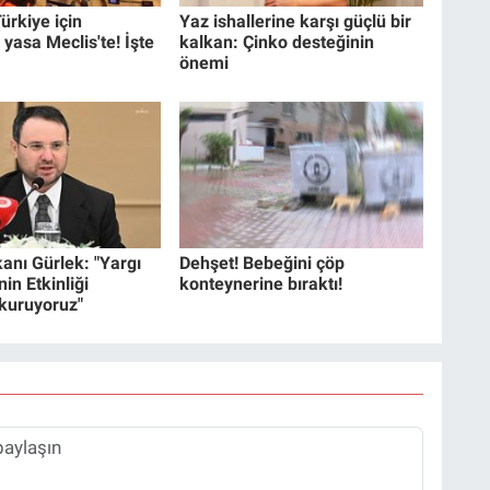
ürkiye için
Yaz ishallerine karşı güçlü bir
 yasa Meclis'te! İşte
kalkan: Çinko desteğinin
önemi
anı Gürlek: "Yargı
Dehşet! Bebeğini çöp
in Etkinliği
konteynerine bıraktı!
 kuruyoruz"