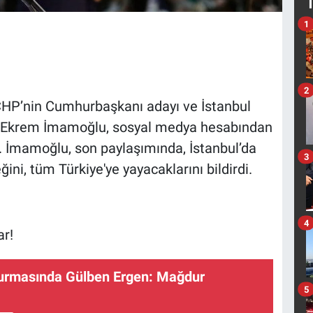
1
2
 CHP’nin Cumhurbaşkanı adayı ve İstanbul
nı Ekrem İmamoğlu, sosyal medya hesabından
. İmamoğlu, son paylaşımında, İstanbul’da
3
ğini, tüm Türkiye'ye yayacaklarını bildirdi.
4
ar!
rmasında Gülben Ergen: Mağdur
5