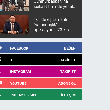
Cumhurbaşkanı'na
suikast timinde yer alan
firari FETÖ hükümlüsü
10 yıl sonra yakalandı
16 ilde eş zamanlı
“vatandaşlık”
operasyonu: 73 kişi
gözaltına alındı
FACEBOOK
BEĞEN
X
TAKIP ET
INSTAGRAM
TAKIP ET
YOUTUBE
ABONE OL
+905423395813
İLETIŞIM