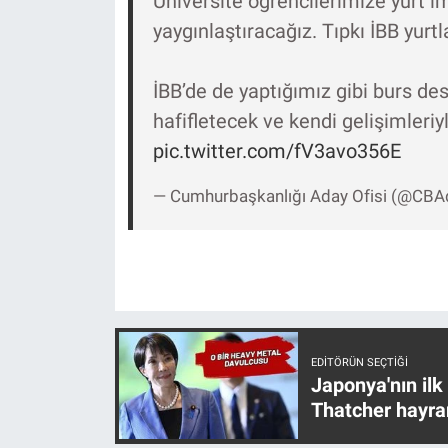
Üniversite öğrencilerimize yurt 
Yerel Yaşam
yaygınlaştıracağız. Tıpkı İBB yurtl
Canlı Yayın
İBB’de de yaptığımız gibi burs des
hafifletecek ve kendi gelişimleriy
pic.twitter.com/fV3avo356E
— Cumhurbaşkanlığı Aday Ofisi (@CBA
EDITÖRÜN SEÇTIĞI
Japonya'nın ilk
Thatcher hayra