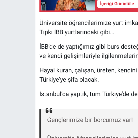
Nedir
İçeriği Görüntüle
Popüler
Üniversite öğrencilerimize yurt imk
Tıpkı İBB yurtlarındaki gibi…
Programlar
İBB’de de yaptığımız gibi burs desteğ
Sağlık
ve kendi gelişimleriyle ilgilenmeleri
Spor
Hayal kuran, çalışan, üreten, kendini
Türkiye’ye şifa olacak.
Teknoloji
İstanbul’da yaptık, tüm Türkiye’de de
Türkiye'nin Geleceği
Türkiye'nin Gündemi
Gençlerimize bir borcumuz var!
Yerel Gündem