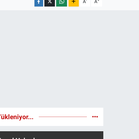
-
+
A
A
ükleniyor...