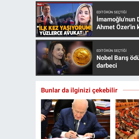
EDITÖRÜN SEÇTIĞI
İmamoğlu'nun D
Ahmet Özer'in k
EDITÖRÜN SEÇTIĞI
Nobel Barış öd
darbeci
Bunlar da ilginizi çekebilir