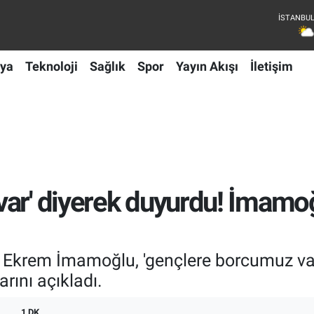
ya
Teknoloji
Sağlık
Spor
Yayın Akışı
İletişim
var' diyerek duyurdu! İmamo
krem İmamoğlu, 'gençlere borcumuz var' 
rını açıkladı.
1 DK