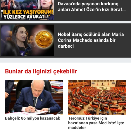
Nedir
Davası'nda yaşanan korkunç
anları Ahmet Özer'in kızı Seraf
Özer anlattı!
Popüler
Programlar
Nobel Barış ödülünü alan Maria
Corina Machado aslında bir
darbeci
Sağlık
Spor
Bunlar da ilginizi çekebilir
Teknoloji
Türkiye'nin Geleceği
Türkiye'nin Gündemi
Bahçeli: 86 milyon kazanacak
Terörsüz Türkiye için
Yerel Gündem
hazırlanan yasa Meclis'te! İşte
maddeler