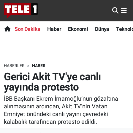
Anında Manşet
Son Dakika
Nöbetçi Eczaneler
Son Dakika
Haber
Ekonomi
Dünya
Teknolo
Başka Sohbetler
Haber
Hava Durumu
Belgesel
Ekonomi
Namaz Vakitleri
HABERLER
HABER
Bilim turu
Dünya
Trafik Durumu
Gerici Akit TV'ye canlı
Bilim ve Teknoloji Evreni
Teknoloji
Süper Lig Puan Durumu ve Fikstür
yayında protesto
İBB Başkanı Ekrem İmamoğlu’nun gözaltına
Doğa Konuşuyor
Sağlık
Tüm Manşetler
alınmasının ardından, Akit TV’nin Vatan
Dünya
Spor
Son Dakika Haberleri
Emniyet önündeki canlı yayını çevredeki
kalabalık tarafından protesto edildi.
Ege Saati
Yayın Akışı
Haber Arşivi