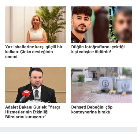
Yerel Yaşam
Canlı Yayın
Yaz ishallerine karşı güçlü bir
Düğün fotoğraflarını çektiği
kalkan: Çinko desteğinin
kişi vahşice öldürdü!
önemi
Adalet Bakanı Gürlek: "Yargı
Dehşet! Bebeğini çöp
Hizmetlerinin Etkinliği
konteynerine bıraktı!
Bürolarını kuruyoruz"