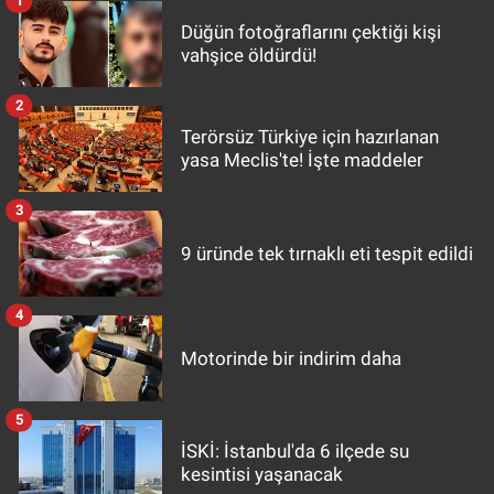
1
Düğün fotoğraflarını çektiği kişi
vahşice öldürdü!
2
Terörsüz Türkiye için hazırlanan
yasa Meclis'te! İşte maddeler
3
9 üründe tek tırnaklı eti tespit edildi
4
Motorinde bir indirim daha
5
İSKİ: İstanbul'da 6 ilçede su
kesintisi yaşanacak