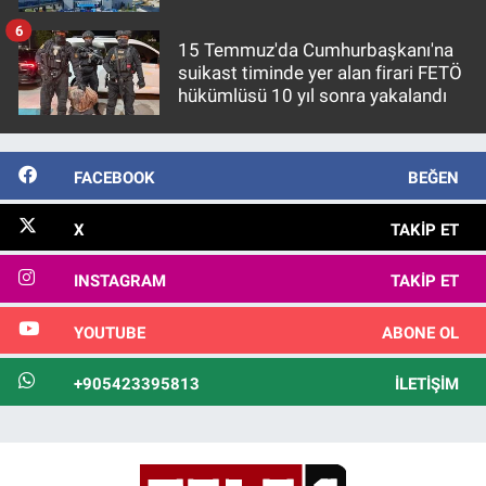
6
15 Temmuz'da Cumhurbaşkanı'na
suikast timinde yer alan firari FETÖ
hükümlüsü 10 yıl sonra yakalandı
FACEBOOK
BEĞEN
X
TAKIP ET
INSTAGRAM
TAKIP ET
YOUTUBE
ABONE OL
+905423395813
İLETIŞIM