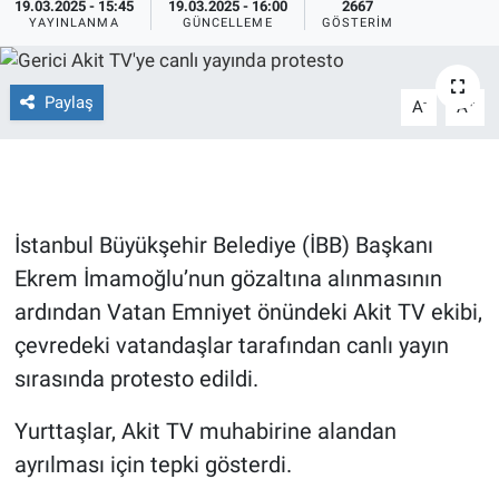
19.03.2025 - 15:45
19.03.2025 - 16:00
2667
YAYINLANMA
GÜNCELLEME
GÖSTERIM
Ege'den Esintiler
İletişim
Eğitim
Paylaş
-
+
A
A
Eğlence
Ekonomi
İstanbul Büyükşehir Belediye (İBB) Başkanı
Forum
Ekrem İmamoğlu’nun gözaltına alınmasının
ardından Vatan Emniyet önündeki Akit TV ekibi,
Gerçeğin İzinde
çevredeki vatandaşlar tarafından canlı yayın
sırasında protesto edildi.
Gün Başlıyor
Yurttaşlar, Akit TV muhabirine alandan
Gün Bitiyor
ayrılması için tepki gösterdi.
Gün Ortası