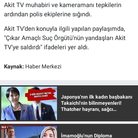
Akit TV muhabiri ve kameramanı tepkilerin
ardından polis ekiplerine sığındı.
Gündem Özel
Akit TV'den konuyla ilgili yapılan paylaşımda,
Günün görüntüsü
"Çıkar Amaçlı Suç Örgütü'nün yandaşları Akit
Haber
TV'ye saldırdı" ifadeleri yer aldı.
İlan
Kaynak:
Haber Merkezi
Kimdir
Koronavirüs
Japonya'nın ilk kadın başbakanı
Takaichi'nin bilinmeyenleri!
Kültür Sanat
Thatcher hayranı, sağcı
muhafazakar
Ne demişti
İmamoğlu'nun Diploma