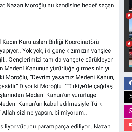
ukat Nazan Moroğlu’nu kendisine hedef seçen
5
 Kadın Kuruluşları Birliği Koordinatörü
6
pıyor.. Yok yok, iki genç kızımızın vahşice
eğil.. Gençlerimizi tam da vahşete sürükleyen
lan Medeni Kanunun yürürlüğe girmesinin yıl
or ki Moroğlu, “Devrim yasamız Medeni Kanun,
gesidir” Diyor ki Moroğlu, “Türkiye’de çağdaş
aşlarından Medeni Kanun’un yürürlüğe
 Medeni Kanun’un kabul edilmesiyle Türk
” Allah sizi ne yapsın, bilmiyorum..
esiliyor vücudu paramparça ediliyor.. Nazan