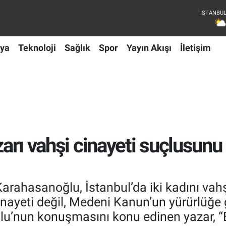
ya
Teknoloji
Sağlık
Spor
Yayın Akışı
İletişim
azarı vahşi cinayeti suçlusun
Karahasanoğlu, İstanbul’da iki kadını vah
inayeti değil, Medeni Kanun’un yürürlüğe
u’nun konuşmasını konu edinen yazar, “