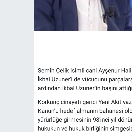
Gündem Özel
Günün görüntüsü
Haber
İlan
Semih Çelik isimli cani Ayşenur Hali
Kimdir
İkbal Uzuner'i de vücudunu parçalara 
ardından İkbal Uzuner’in başını attığı
Koronavirüs
Korkunç cinayeti gerici Yeni Akit ya
Kültür Sanat
Kanun’u hedef almanın bahanesi old
yürürlüğe girmesinin 98'inci yıl dö
Ne demişti
hukukun ve hukuk birliğinin simgesi