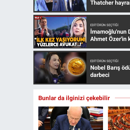
Thatcher hayra
EDITÖRÜN SEÇTIĞI
İmamoğlu'nun D
Ahmet Özer'in k
EDITÖRÜN SEÇTIĞI
Nobel Barış öd
darbeci
Bunlar da ilginizi çekebilir