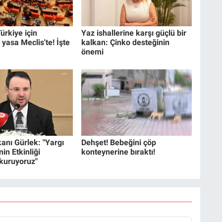
ürkiye için
Yaz ishallerine karşı güçlü bir
 yasa Meclis'te! İşte
kalkan: Çinko desteğinin
önemi
anı Gürlek: "Yargı
Dehşet! Bebeğini çöp
in Etkinliği
konteynerine bıraktı!
 kuruyoruz"