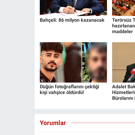
Bahçeli: 86 milyon kazanacak
Terörsüz T
hazırlanan
maddeler
Düğün fotoğraflarını çektiği
Adalet Bak
kişi vahşice öldürdü!
Hizmetlerin
Bürolarını
Yorumlar