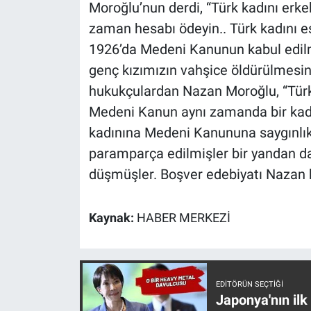
Moroğlu’nun derdi, “Türk kadını erkekl
Yerel Yaşam
zaman hesabı ödeyin.. Türk kadını esk
1926’da Medeni Kanunun kabul edilmes
Canlı Yayın
genç kızımızın vahşice öldürülmesin
hukukçulardan Nazan Moroğlu, “Türk
Medeni Kanun aynı zamanda bir kadı
kadınına Medeni Kanununa saygınlık 
paramparça edilmişler bir yandan da
düşmüşler. Boşver edebiyatı Nazan 
Kaynak:
HABER MERKEZİ
EDITÖRÜN SEÇTIĞI
Japonya'nın ilk