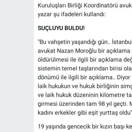
Nedir
Kuruluşları Birliği Koordinatörü av
yazar şu ifadeleri kullandı:
Popüler
SUÇLUYU BULDU!
Programlar
"Bu vahşetin yaşandığı gün.. İstanbul
Sağlık
avukat Nazan Moroğlu bir açıklama ya
öldürülmesi ile ilgili bir açıklama d
Spor
sistemin temel taşlarından birisi o
dönümü ile ilgili bir açıklama.. Diy
Teknoloji
laik hukukun ve hukuk birliğinin sim
Türkiye'nin Geleceği
ve laik hukuk düzeninin kilometre t
girmesi üzerinden tam 98 yıl geçti.
Türkiye'nin Gündemi
kadını erkekler gibi eşit yurttaş oldu
Yerel Gündem
19 yaşında gencecik bir kızın başı k