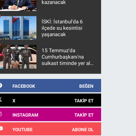
kazanacak
İSKİ: İstanbul'da 6
ilçede su kesintisi
yaşanacak
15 Temmuz'da
Cumhurbaşkanı'na
suikast timinde yer alan
firari FETÖ hükümlüsü
10 yıl sonra yakalandı
FACEBOOK
BEĞEN
X
TAKIP ET
INSTAGRAM
TAKIP ET
YOUTUBE
ABONE OL