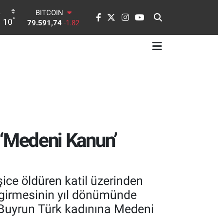
BITCOIN
°
10
79.591,74
-1.82
DOLAR
45,43620
0.02
EURO
53,38690
0.19
STERLİN
61,60380
0.18
G.ALTIN
6862,09000
0.19
BİST100
14.598,00
0
u ‘Medeni Kanun’
şice öldüren katil üzerinden
 girmesinin yıl dönümünde
Buyrun Türk kadınına Medeni