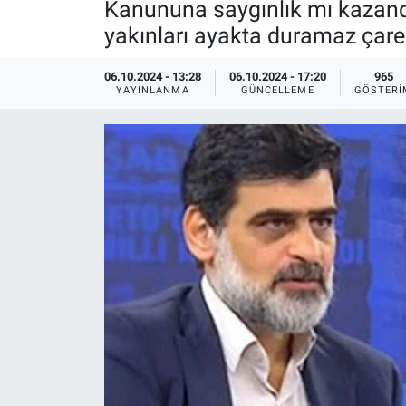
Kanununa saygınlık mı kazandı
yakınları ayakta duramaz çares
Ege'den Esintiler
İletişim
Eğitim
06.10.2024 - 13:28
06.10.2024 - 17:20
965
YAYINLANMA
GÜNCELLEME
GÖSTERI
Eğlence
Ekonomi
Forum
Gerçeğin İzinde
Gün Başlıyor
Gün Bitiyor
Gün Ortası