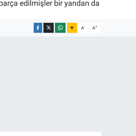
arça edilmişler bir yandan da
.
-
+
A
A