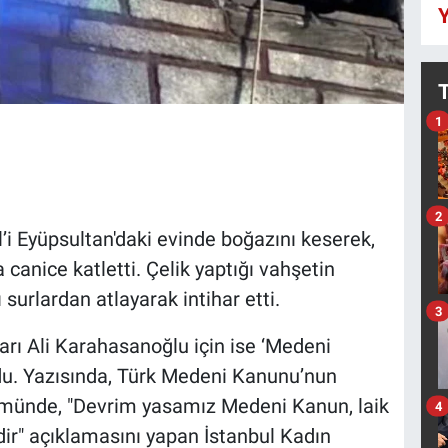
Y
1
2
l’i Eyüpsultan'daki evinde boğazını keserek,
canice katletti. Çelik yaptığı vahşetin
 surlardan atlayarak intihar etti.
3
zarı Ali Karahasanoğlu için ise ‘Medeni
u. Yazısında, Türk Medeni Kanunu’nun
nümünde, "Devrim yasamız Medeni Kanun, laik
4
dir" açıklamasını yapan İstanbul Kadın