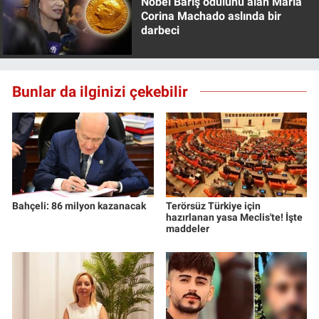
Nobel Barış ödülünü alan Maria
Yerel Yaşam
Corina Machado aslında bir
darbeci
Canlı Yayın
Bunlar da ilginizi çekebilir
Bahçeli: 86 milyon kazanacak
Terörsüz Türkiye için
hazırlanan yasa Meclis'te! İşte
maddeler