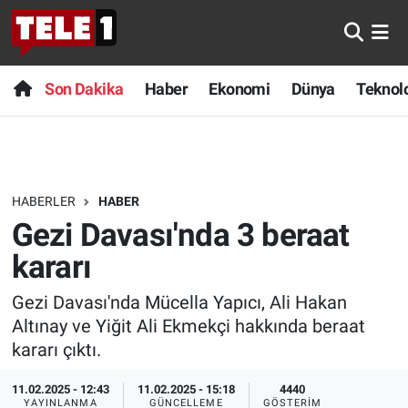
Anında Manşet
Son Dakika
Nöbetçi Eczaneler
Son Dakika
Haber
Ekonomi
Dünya
Teknolo
Başka Sohbetler
Haber
Hava Durumu
Belgesel
Ekonomi
Namaz Vakitleri
HABERLER
HABER
Bilim turu
Dünya
Trafik Durumu
Gezi Davası'nda 3 beraat
Bilim ve Teknoloji Evreni
Teknoloji
Süper Lig Puan Durumu ve Fikstür
kararı
Gezi Davası'nda Mücella Yapıcı, Ali Hakan
Doğa Konuşuyor
Sağlık
Tüm Manşetler
Altınay ve Yiğit Ali Ekmekçi hakkında beraat
Dünya
Spor
Son Dakika Haberleri
kararı çıktı.
11.02.2025 - 12:43
11.02.2025 - 15:18
4440
Ege Saati
Yayın Akışı
Haber Arşivi
YAYINLANMA
GÜNCELLEME
GÖSTERIM