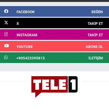
FACEBOOK
BEĞEN
X
TAKIP ET
INSTAGRAM
TAKIP ET
YOUTUBE
ABONE OL
+905423395813
İLETIŞIM