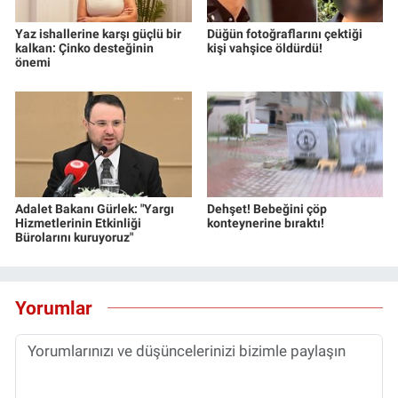
Yaz ishallerine karşı güçlü bir
Düğün fotoğraflarını çektiği
kalkan: Çinko desteğinin
kişi vahşice öldürdü!
önemi
Adalet Bakanı Gürlek: "Yargı
Dehşet! Bebeğini çöp
Hizmetlerinin Etkinliği
konteynerine bıraktı!
Bürolarını kuruyoruz"
Yorumlar