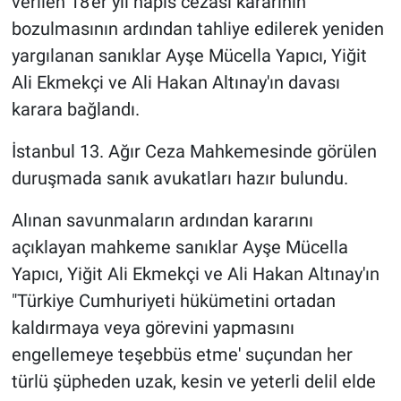
verilen 18'er yıl hapis cezası kararının
bozulmasının ardından tahliye edilerek yeniden
Gündem Özel
yargılanan sanıklar Ayşe Mücella Yapıcı, Yiğit
Ali Ekmekçi ve Ali Hakan Altınay'ın davası
Günün görüntüsü
karara bağlandı.
Haber
İstanbul 13. Ağır Ceza Mahkemesinde görülen
duruşmada sanık avukatları hazır bulundu.
İlan
Alınan savunmaların ardından kararını
Kimdir
açıklayan mahkeme sanıklar Ayşe Mücella
Koronavirüs
Yapıcı, Yiğit Ali Ekmekçi ve Ali Hakan Altınay'ın
"Türkiye Cumhuriyeti hükümetini ortadan
Kültür Sanat
kaldırmaya veya görevini yapmasını
engellemeye teşebbüs etme' suçundan her
Ne demişti
türlü şüpheden uzak, kesin ve yeterli delil elde