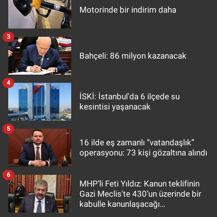
Motorinde bir indirim daha
3
Bahçeli: 86 milyon kazanacak
4
İSKİ: İstanbul'da 6 ilçede su
kesintisi yaşanacak
5
16 ilde eş zamanlı “vatandaşlık”
operasyonu: 73 kişi gözaltına alındı
6
MHP’li Feti Yıldız: Kanun teklifinin
Gazi Meclis'te 430’un üzerinde bir
kabulle kanunlaşacağı
görülmektedir