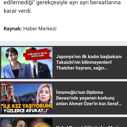
edilemediği" gerekçesiyle ayrı ayrı beraatlarına
Nedir
karar verdi.
Popüler
Kaynak:
Haber Merkezi
Programlar
Sağlık
Japonya'nın ilk kadın başbakanı
Spor
Takaichi'nin bilinmeyenleri!
Thatcher hayranı, sağcı
muhafazakar
Teknoloji
Türkiye'nin Geleceği
İmamoğlu'nun Diploma
Davası'nda yaşanan korkunç
Türkiye'nin Gündemi
anları Ahmet Özer'in kızı Seraf
Özer anlattı!
Yerel Gündem