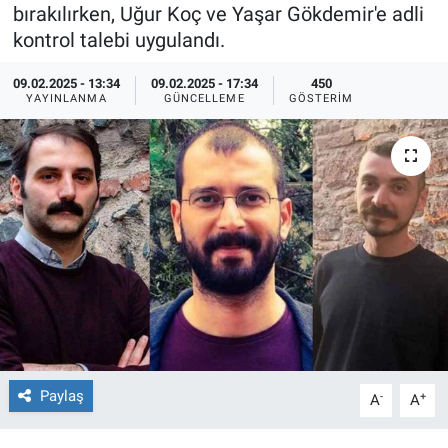
bırakılırken, Uğur Koç ve Yaşar Gökdemir'e adli
Ege'den Esintiler
İletişim
kontrol talebi uygulandı.
09.02.2025 - 13:34
09.02.2025 - 17:34
450
Eğitim
YAYINLANMA
GÜNCELLEME
GÖSTERIM
Eğlence
Ekonomi
Forum
Gerçeğin İzinde
Gün Başlıyor
Gün Bitiyor
Paylaş
-
+
A
A
Gün Ortası