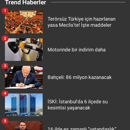
Trend Haberler
1
Terörsüz Türkiye için hazırlanan
yasa Meclis'te! İşte maddeler
2
Motorinde bir indirim daha
3
Bahçeli: 86 milyon kazanacak
4
İSKİ: İstanbul'da 6 ilçede su
kesintisi yaşanacak
5
16 ilde eş zamanlı “vatandaşlık”