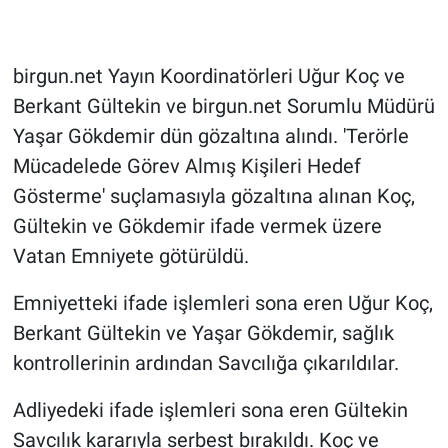
Gündem Özel
birgun.net Yayın Koordinatörleri Uğur Koç ve
Günün görüntüsü
Berkant Gültekin ve birgun.net Sorumlu Müdürü
Yaşar Gökdemir dün gözaltına alındı. 'Terörle
Haber
Mücadelede Görev Almış Kişileri Hedef
Gösterme' suçlamasıyla gözaltına alınan Koç,
İlan
Gültekin ve Gökdemir ifade vermek üzere
Kimdir
Vatan Emniyete götürüldü.
Emniyetteki ifade işlemleri sona eren Uğur Koç,
Koronavirüs
Berkant Gültekin ve Yaşar Gökdemir, sağlık
Kültür Sanat
kontrollerinin ardından Savcılığa çıkarıldılar.
Ne demişti
Adliyedeki ifade işlemleri sona eren Gültekin
Savcılık kararıyla serbest bırakıldı. Koç ve