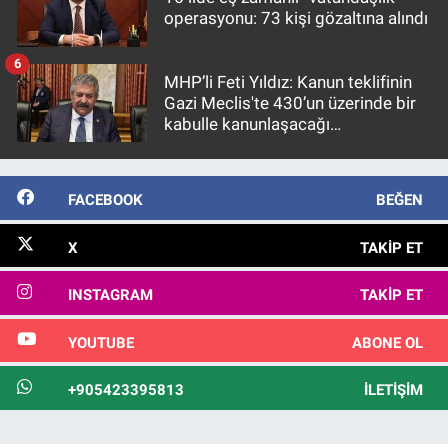
operasyonu: 73 kişi gözaltına alındı
6
MHP’li Feti Yıldız: Kanun teklifinin
Gazi Meclis'te 430’un üzerinde bir
kabulle kanunlaşacağı
görülmektedir
FACEBOOK
BEĞEN
X
TAKIP ET
INSTAGRAM
TAKIP ET
YOUTUBE
ABONE OL
+905423395813
İLETIŞIM