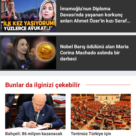
Yerel Yaşam
İmamoğlu'nun Diploma
Davası'nda yaşanan korkunç
anları Ahmet Özer'in kızı Seraf
Canlı Yayın
Özer anlattı!
Nobel Barış ödülünü alan Maria
Corina Machado aslında bir
darbeci
Bunlar da ilginizi çekebilir
Bahçeli: 86 milyon kazanacak
Terörsüz Türkiye için