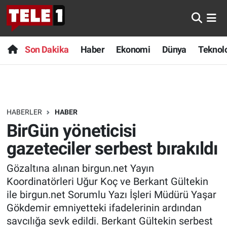
Anında Manşet
Son Dakika
Nöbetçi Eczaneler
Son Dakika
Haber
Ekonomi
Dünya
Teknolo
Başka Sohbetler
Haber
Hava Durumu
Belgesel
Ekonomi
Namaz Vakitleri
HABERLER
HABER
Bilim turu
Dünya
Trafik Durumu
BirGün yöneticisi
Bilim ve Teknoloji Evreni
Teknoloji
Süper Lig Puan Durumu ve Fikstür
gazeteciler serbest bırakıldı
Gözaltına alınan birgun.net Yayın
Doğa Konuşuyor
Sağlık
Tüm Manşetler
Koordinatörleri Uğur Koç ve Berkant Gültekin
Dünya
Spor
Son Dakika Haberleri
ile birgun.net Sorumlu Yazı İşleri Müdürü Yaşar
Gökdemir emniyetteki ifadelerinin ardından
Ege Saati
Yayın Akışı
Haber Arşivi
savcılığa sevk edildi. Berkant Gültekin serbest