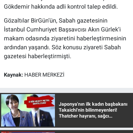
Nedir
Gökdemir hakkında adli kontrol talep edildi.
Popüler
Gözaltılar BirGün’ün, Sabah gazetesinin
İstanbul Cumhuriyet Başsavcısı Akın Gürlek’i
Programlar
makam odasında ziyaretini haberleştirmesinin
ardından yaşandı. Söz konusu ziyareti Sabah
Sağlık
gazetesi haberleştirmişti.
Spor
Kaynak:
HABER MERKEZİ
Teknoloji
Türkiye'nin Geleceği
Japonya'nın ilk kadın başbakanı
Türkiye'nin Gündemi
Takaichi'nin bilinmeyenleri!
Thatcher hayranı, sağcı
muhafazakar
Yerel Gündem