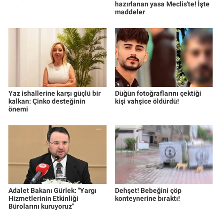
hazırlanan yasa Meclis'te! İşte
maddeler
Yaz ishallerine karşı güçlü bir
Düğün fotoğraflarını çektiği
kalkan: Çinko desteğinin
kişi vahşice öldürdü!
önemi
Adalet Bakanı Gürlek: "Yargı
Dehşet! Bebeğini çöp
Hizmetlerinin Etkinliği
konteynerine bıraktı!
Bürolarını kuruyoruz"