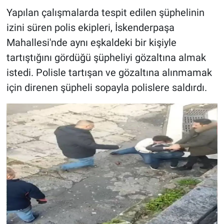
Nedir
Yapılan çalışmalarda tespit edilen şüphelinin
izini süren polis ekipleri, İskenderpaşa
Popüler
Mahallesi'nde aynı eşkaldeki bir kişiyle
Programlar
tartıştığını gördüğü şüpheliyi gözaltına almak
istedi. Polisle tartışan ve gözaltına alınmamak
Sağlık
için direnen şüpheli sopayla polislere saldırdı.
Spor
Teknoloji
Türkiye'nin Geleceği
Türkiye'nin Gündemi
Yerel Gündem