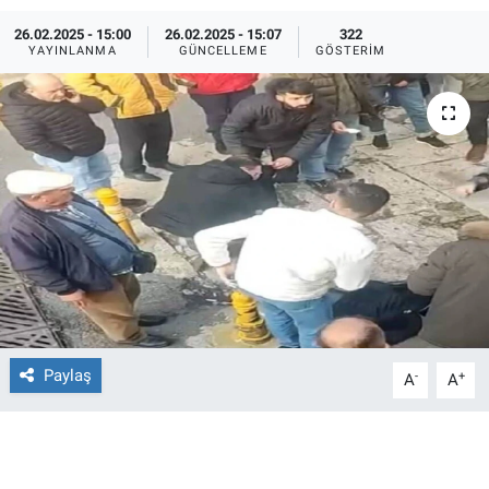
26.02.2025 - 15:00
26.02.2025 - 15:07
322
Ege'den Esintiler
İletişim
YAYINLANMA
GÜNCELLEME
GÖSTERIM
Eğitim
Eğlence
Ekonomi
Forum
Gerçeğin İzinde
Gün Başlıyor
Paylaş
-
+
A
A
Gün Bitiyor
Gün Ortası