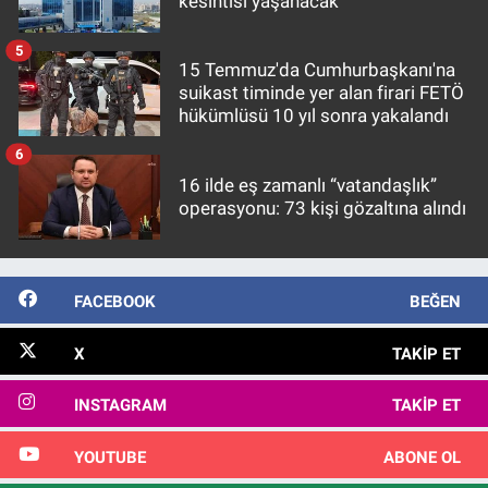
kesintisi yaşanacak
5
15 Temmuz'da Cumhurbaşkanı'na
suikast timinde yer alan firari FETÖ
hükümlüsü 10 yıl sonra yakalandı
6
16 ilde eş zamanlı “vatandaşlık”
operasyonu: 73 kişi gözaltına alındı
FACEBOOK
BEĞEN
X
TAKIP ET
INSTAGRAM
TAKIP ET
YOUTUBE
ABONE OL