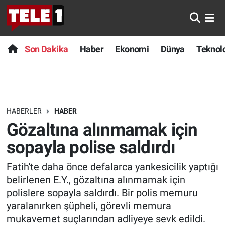
Anında Manşet
Son Dakika
Nöbetçi Eczaneler
Son Dakika
Haber
Ekonomi
Dünya
Teknolo
Başka Sohbetler
Haber
Hava Durumu
Belgesel
Ekonomi
Namaz Vakitleri
HABERLER
HABER
Bilim turu
Dünya
Trafik Durumu
Gözaltına alınmamak için
Bilim ve Teknoloji Evreni
Teknoloji
Süper Lig Puan Durumu ve Fikstür
sopayla polise saldırdı
Fatih'te daha önce defalarca yankesicilik yaptığı
Doğa Konuşuyor
Sağlık
Tüm Manşetler
belirlenen E.Y., gözaltına alınmamak için
Dünya
Spor
Son Dakika Haberleri
polislere sopayla saldırdı. Bir polis memuru
yaralanırken şüpheli, görevli memura
Ege Saati
Yayın Akışı
Haber Arşivi
mukavemet suçlarından adliyeye sevk edildi.