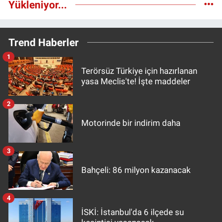
Yükleniyor...
Trend Haberler
1
Terörsüz Türkiye için hazırlanan
yasa Meclis'te! İşte maddeler
2
Motorinde bir indirim daha
3
Bahçeli: 86 milyon kazanacak
4
İSKİ: İstanbul'da 6 ilçede su