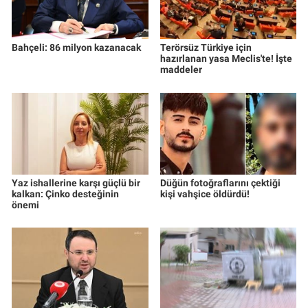
Bahçeli: 86 milyon kazanacak
Terörsüz Türkiye için
hazırlanan yasa Meclis'te! İşte
maddeler
Yaz ishallerine karşı güçlü bir
Düğün fotoğraflarını çektiği
kalkan: Çinko desteğinin
kişi vahşice öldürdü!
önemi