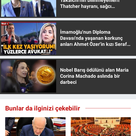
Takaichi'nin bilinmeyenleri!
Thatcher hayranı, sağcı
muhafazakar
İmamoğlu'nun Diploma
Davası'nda yaşanan korkunç
anları Ahmet Özer'in kızı Seraf
Özer anlattı!
Nobel Barış ödülünü alan Maria
Corina Machado aslında bir
darbeci
Bunlar da ilginizi çekebilir