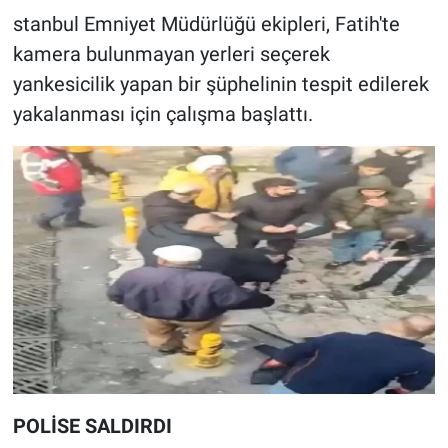
stanbul Emniyet Müdürlüğü ekipleri, Fatih'te
Gündem Özel
kamera bulunmayan yerleri seçerek
yankesicilik yapan bir şüphelinin tespit edilerek
Günün görüntüsü
yakalanması için çalışma başlattı.
Haber
İlan
Kimdir
Koronavirüs
Kültür Sanat
Ne demişti
POLİSE SALDIRDI