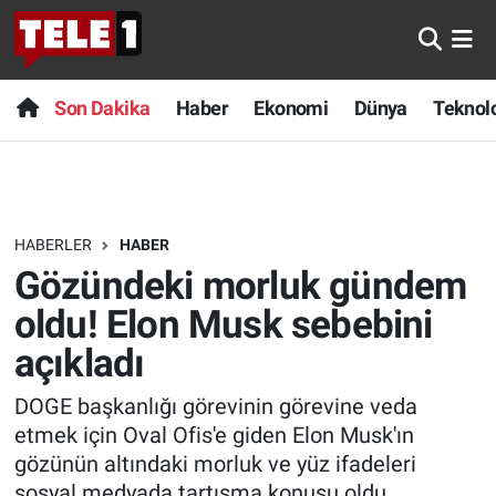
Anında Manşet
Son Dakika
Nöbetçi Eczaneler
Son Dakika
Haber
Ekonomi
Dünya
Teknolo
Başka Sohbetler
Haber
Hava Durumu
Belgesel
Ekonomi
Namaz Vakitleri
HABERLER
HABER
Bilim turu
Dünya
Trafik Durumu
Gözündeki morluk gündem
Bilim ve Teknoloji Evreni
Teknoloji
Süper Lig Puan Durumu ve Fikstür
oldu! Elon Musk sebebini
açıkladı
Doğa Konuşuyor
Sağlık
Tüm Manşetler
DOGE başkanlığı görevinin görevine veda
Dünya
Spor
Son Dakika Haberleri
etmek için Oval Ofis'e giden Elon Musk'ın
gözünün altındaki morluk ve yüz ifadeleri
Ege Saati
Yayın Akışı
Haber Arşivi
sosyal medyada tartışma konusu oldu.