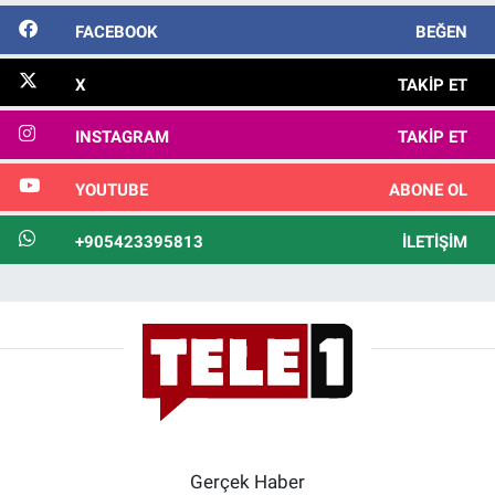
FACEBOOK
BEĞEN
X
TAKIP ET
INSTAGRAM
TAKIP ET
YOUTUBE
ABONE OL
+905423395813
İLETIŞIM
Gerçek Haber