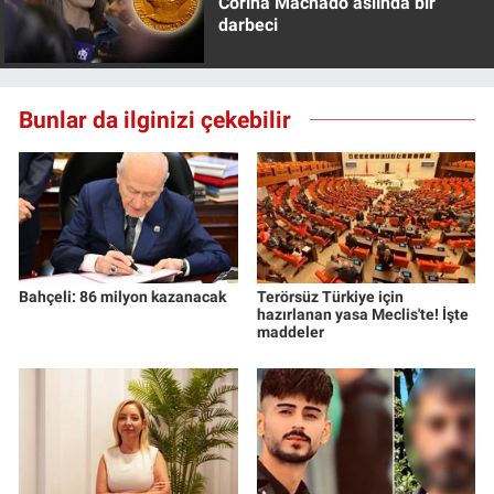
Corina Machado aslında bir
darbeci
Bunlar da ilginizi çekebilir
Bahçeli: 86 milyon kazanacak
Terörsüz Türkiye için
hazırlanan yasa Meclis'te! İşte
maddeler