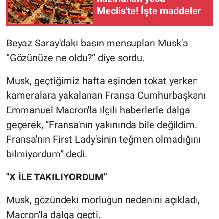
Nedir
Meclis'te! İşte maddeler
Popüler
Beyaz Saray'daki basın mensupları Musk'a
Programlar
“Gözünüze ne oldu?” diye sordu.
Sağlık
Musk, geçtiğimiz hafta eşinden tokat yerken
kameralara yakalanan Fransa Cumhurbaşkanı
Spor
Emmanuel Macron'la ilgili haberlerle dalga
geçerek, “Fransa'nın yakınında bile değildim.
Teknoloji
Fransa'nın First Lady'sinin teğmen olmadığını
Türkiye'nin Geleceği
bilmiyordum” dedi.
"X İLE TAKILIYORDUM"
Türkiye'nin Gündemi
Musk, gözündeki morluğun nedenini açıkladı,
Yerel Gündem
Macron'la dalga geçti.