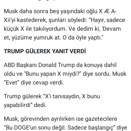
Yerel Yaşam
Musk daha sonra beş yaşındaki oğlu X Æ A-
Xii'yi kastederek, şunları söyledi: “Hayır, sadece
Canlı Yayın
küçük X ile takılıyordum. Ve dedim ki, 'Devam
et, yüzüme yumruk at. O da öyle yaptı."
TRUMP GÜLEREK YANIT VERDİ
ABD Başkanı Donald Trump da konuya dahil
oldu ve "Bunu yapan X miydi?” diye sordu. Musk
“Evet” diye cevap verdi.
Trump gülerek “X'i tanısaydın, X bunu
yapabilirdi” dedi.
Musk, görevinden ayrılırken ise gazetecilere
“Bu DOGE'un sonu değil. Sadece başlangıç” diye