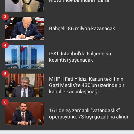
3
Bahçeli: 86 milyon kazanacak
4
İSKİ: İstanbul'da 6 ilçede su
kesintisi yaşanacak
5
MHP’li Feti Yıldız: Kanun teklifinin
Gazi Meclis'te 430’un üzerinde bir
kabulle kanunlaşacağı
görülmektedir
6
16 ilde eş zamanlı “vatandaşlık”
operasyonu: 73 kişi gözaltına alındı