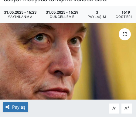
Ege'den Esintiler
İletişim
31.05.2025 - 16:23
31.05.2025 - 16:29
3
1619
YAYINLANMA
GÜNCELLEME
PAYLAŞIM
GÖSTERIM
Eğitim
Eğlence
Ekonomi
Forum
Gerçeğin İzinde
Gün Başlıyor
Paylaş
-
+
A
A
Gün Bitiyor
Gün Ortası