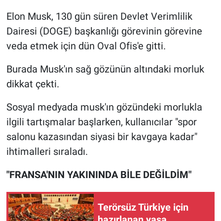
Elon Musk, 130 gün süren Devlet Verimlilik
Gündem Özel
Dairesi (DOGE) başkanlığı görevinin görevine
veda etmek için dün Oval Ofis'e gitti.
Günün görüntüsü
Burada Musk'ın sağ gözünün altındaki morluk
Haber
dikkat çekti.
İlan
Sosyal medyada musk'ın gözündeki morlukla
ilgili tartışmalar başlarken, kullanıcılar "spor
Kimdir
salonu kazasından siyasi bir kavgaya kadar"
Koronavirüs
ihtimalleri sıraladı.
"FRANSA'NIN YAKININDA BİLE DEĞİLDİM"
Kültür Sanat
Ne demişti
Terörsüz Türkiye için
hazırlanan yasa