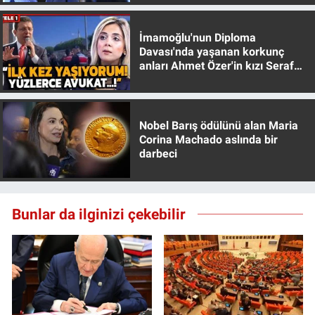
Yerel Yaşam
İmamoğlu'nun Diploma
Canlı Yayın
Davası'nda yaşanan korkunç
anları Ahmet Özer'in kızı Seraf
Özer anlattı!
Nobel Barış ödülünü alan Maria
Corina Machado aslında bir
darbeci
Bunlar da ilginizi çekebilir