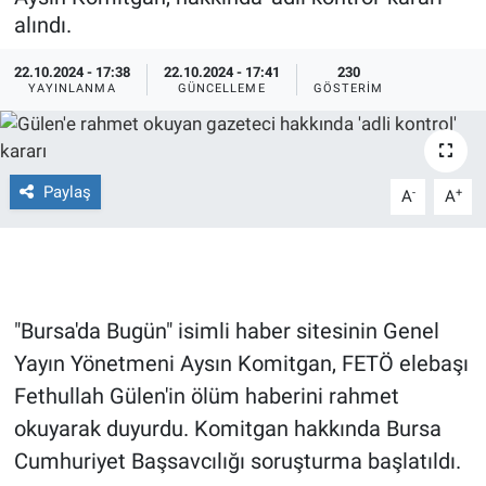
alındı.
Ege'den Esintiler
İletişim
22.10.2024 - 17:38
22.10.2024 - 17:41
230
YAYINLANMA
GÜNCELLEME
GÖSTERIM
Eğitim
Eğlence
Paylaş
-
+
A
A
Ekonomi
Forum
Gerçeğin İzinde
"Bursa'da Bugün" isimli haber sitesinin Genel
Yayın Yönetmeni Aysın Komitgan, FETÖ elebaşı
Gün Başlıyor
Fethullah Gülen'in ölüm haberini rahmet
Gün Bitiyor
okuyarak duyurdu. Komitgan hakkında Bursa
Cumhuriyet Başsavcılığı soruşturma başlatıldı.
Gün Ortası