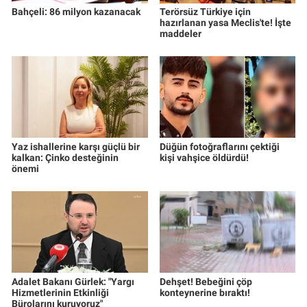
Bahçeli: 86 milyon kazanacak
Terörsüz Türkiye için
hazırlanan yasa Meclis'te! İşte
maddeler
Yaz ishallerine karşı güçlü bir
Düğün fotoğraflarını çektiği
kalkan: Çinko desteğinin
kişi vahşice öldürdü!
önemi
Adalet Bakanı Gürlek: "Yargı
Dehşet! Bebeğini çöp
Hizmetlerinin Etkinliği
konteynerine bıraktı!
Bürolarını kuruyoruz"