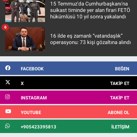
15 Temmuz'da Cumhurbaşkanı'na
suikast timinde yer alan firari FETÖ
hükümlüsü 10 yıl sonra yakalandı
6
16 ilde eş zamanlı “vatandaşlık”
operasyonu: 73 kişi gözaltına alındı
FACEBOOK
BEĞEN
X
TAKIP ET
INSTAGRAM
TAKIP ET
YOUTUBE
ABONE OL
+905423395813
İLETIŞIM