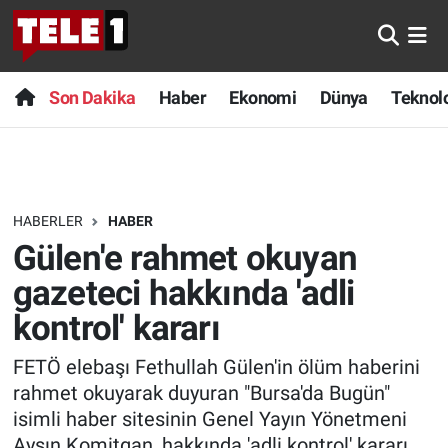
Anında Manşet
Son Dakika
Nöbetçi Eczaneler
Son Dakika
Haber
Ekonomi
Dünya
Teknolo
Başka Sohbetler
Haber
Hava Durumu
Belgesel
Ekonomi
Namaz Vakitleri
HABERLER
HABER
Bilim turu
Dünya
Trafik Durumu
Gülen'e rahmet okuyan
Bilim ve Teknoloji Evreni
Teknoloji
Süper Lig Puan Durumu ve Fikstür
gazeteci hakkında 'adli
kontrol' kararı
Doğa Konuşuyor
Sağlık
Tüm Manşetler
FETÖ elebaşı Fethullah Gülen'in ölüm haberini
Dünya
Spor
Son Dakika Haberleri
rahmet okuyarak duyuran "Bursa'da Bugün"
isimli haber sitesinin Genel Yayın Yönetmeni
Ege Saati
Yayın Akışı
Haber Arşivi
Aysın Komitgan, hakkında 'adli kontrol' kararı