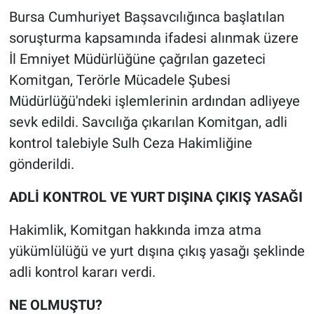
Bursa Cumhuriyet Başsavcılığınca başlatılan
Gündem Özel
soruşturma kapsamında ifadesi alınmak üzere
İl Emniyet Müdürlüğüne çağrılan gazeteci
Günün görüntüsü
Komitgan, Terörle Mücadele Şubesi
Müdürlüğü'ndeki işlemlerinin ardından adliyeye
Haber
sevk edildi. Savcılığa çıkarılan Komitgan, adli
İlan
kontrol talebiyle Sulh Ceza Hakimliğine
gönderildi.
Kimdir
ADLİ KONTROL VE YURT DIŞINA ÇIKIŞ YASAĞI
Koronavirüs
Hakimlik, Komitgan hakkında imza atma
Kültür Sanat
yükümlülüğü ve yurt dışına çıkış yasağı şeklinde
adli kontrol kararı verdi.
Ne demişti
NE OLMUŞTU?