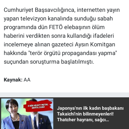
Nedir
Cumhuriyet Başsavcılığınca, internetten yayın
Popüler
yapan televizyon kanalında sunduğu sabah
programında dün FETÖ elebaşının ölüm
Programlar
haberini verdikten sonra kullandığı ifadeleri
incelemeye alınan gazeteci Aysın Komitgan
Sağlık
hakkında "terör örgütü propagandası yapma"
Spor
suçundan soruşturma başlatılmıştı.
Teknoloji
Kaynak:
AA
Türkiye'nin Geleceği
Türkiye'nin Gündemi
Japonya'nın ilk kadın başbakanı
Takaichi'nin bilinmeyenleri!
Yerel Gündem
Thatcher hayranı, sağcı
muhafazakar