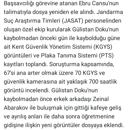
Başsavcılığı görevine atanan Ebru Cansu'nun
talimatıyla dosya yeniden ele alındı. Jandarma
Gündem Özel
Suç Araştırma Timleri (JASAT) personelinden
Günün görüntüsü
oluşan özel ekip kurularak Gülistan Doku'nun
kaybolmadan önceki gün ile kaybolduğu güne
Haber
ait Kent Güvenlik Yönetim Sistemi (KGYS)
görüntüleri ve Plaka Tanıma Sistemi (PTS)
İlan
kayıtları toplandı. Soruşturma kapsamında,
67'si ana arter olmak üzere 70 KGYS ve
Kimdir
güvenlik kamerasına ait yaklaşık 700 saatlik
Koronavirüs
görüntü incelendi. Gülistan Doku'nun
kaybolmadan önce erkek arkadaşı Zeinal
Kültür Sanat
Abarakov ile buluşmak için gittiği kafeye geliş
ve ayrılış anları ile daha sonra öğretmenine
Ne demişti
gidişine ilişkin yeni görüntüler dosyaya eklendi.