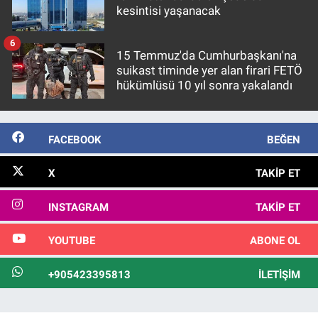
kesintisi yaşanacak
6
15 Temmuz'da Cumhurbaşkanı'na
suikast timinde yer alan firari FETÖ
hükümlüsü 10 yıl sonra yakalandı
FACEBOOK
BEĞEN
X
TAKIP ET
INSTAGRAM
TAKIP ET
YOUTUBE
ABONE OL
+905423395813
İLETIŞIM