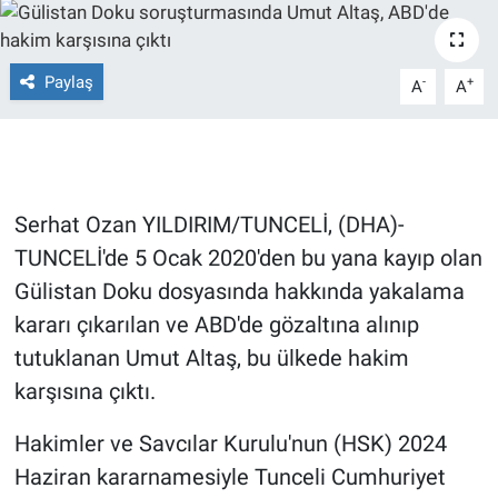
Ege'den Esintiler
İletişim
Paylaş
-
+
A
A
Eğitim
Eğlence
Ekonomi
Serhat Ozan YILDIRIM/TUNCELİ, (DHA)-
TUNCELİ'de 5 Ocak 2020'den bu yana kayıp olan
Forum
Gülistan Doku dosyasında hakkında yakalama
kararı çıkarılan ve ABD'de gözaltına alınıp
Gerçeğin İzinde
tutuklanan Umut Altaş, bu ülkede hakim
Gün Başlıyor
karşısına çıktı.
Gün Bitiyor
Hakimler ve Savcılar Kurulu'nun (HSK) 2024
Haziran kararnamesiyle Tunceli Cumhuriyet
Gün Ortası