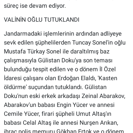
süreç ise devam ediyor.
Yerel Yaşam
VALİNİN OĞLU TUTUKLANDI
Canlı Yayın
Jandarmadaki işlemlerinin ardından adliyeye
sevk edilen şüphelilerden Tuncay Sonel'in oğlu
Mustafa Türkay Sonel ile daraltılmış baz
çalışmasıyla Gülistan Doku'ya son teması
bulunduğu tespit edilen ve o dönem İl Özel
İdaresi çalışanı olan Erdoğan Elaldı, 'Kasten
öldürme' suçundan tutuklandı. Gülistan
Doku'nun eski erkek arkadaşı Zeinal Abarakov,
Abarakov'un babası Engin Yücer ve annesi
Cemile Yücer, firari şüpheli Umut Altaş'ın
babası Celal Altaş ile annesi Nurşen Arıkan,
ihraç polis memuru Gökhan Ertok ve o dönem