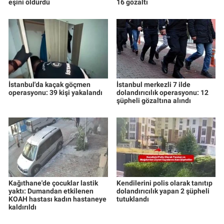
eşini öldürdü
16 gözaltı
İstanbul'da kaçak göçmen
İstanbul merkezli 7 ilde
operasyonu: 39 kişi yakalandı
dolandırıcılık operasyonu: 12
şüpheli gözaltına alındı
Kağıthane'de çocuklar lastik
Kendilerini polis olarak tanıtıp
yaktı: Dumandan etkilenen
dolandırıcılık yapan 2 şüpheli
KOAH hastası kadın hastaneye
tutuklandı
kaldırıldı