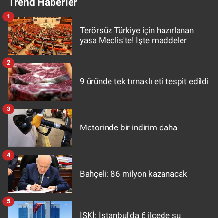
Trend Haberler
1
Terörsüz Türkiye için hazırlanan
yasa Meclis'te! İşte maddeler
2
9 üründe tek tırnaklı eti tespit edildi
3
Motorinde bir indirim daha
4
Bahçeli: 86 milyon kazanacak
5
İSKİ: İstanbul'da 6 ilçede su