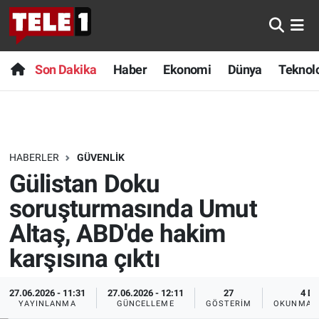
Anında Manşet
Son Dakika
Nöbetçi Eczaneler
Son Dakika
Haber
Ekonomi
Dünya
Teknolo
Başka Sohbetler
Haber
Hava Durumu
Belgesel
Ekonomi
Namaz Vakitleri
HABERLER
GÜVENLIK
Bilim turu
Dünya
Trafik Durumu
Gülistan Doku
Bilim ve Teknoloji Evreni
Teknoloji
Süper Lig Puan Durumu ve Fikstür
soruşturmasında Umut
Altaş, ABD'de hakim
Doğa Konuşuyor
Sağlık
Tüm Manşetler
karşısına çıktı
Dünya
Spor
Son Dakika Haberleri
27.06.2026 - 11:31
27.06.2026 - 12:11
27
4 DK
YAYINLANMA
GÜNCELLEME
GÖSTERIM
OKUNMA S
Ege Saati
Yayın Akışı
Haber Arşivi