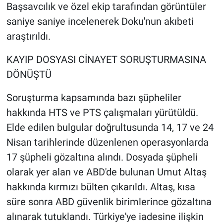
Nedir
Başsavcılık ve özel ekip tarafından görüntüler
saniye saniye incelenerek Doku'nun akıbeti
Popüler
araştırıldı.
Programlar
KAYIP DOSYASI CİNAYET SORUŞTURMASINA
DÖNÜŞTÜ
Sağlık
Soruşturma kapsamında bazı şüpheliler
Spor
hakkında HTS ve PTS çalışmaları yürütüldü.
Elde edilen bulgular doğrultusunda 14, 17 ve 24
Teknoloji
Nisan tarihlerinde düzenlenen operasyonlarda
Türkiye'nin Geleceği
17 şüpheli gözaltına alındı. Dosyada şüpheli
olarak yer alan ve ABD'de bulunan Umut Altaş
Türkiye'nin Gündemi
hakkında kırmızı bülten çıkarıldı. Altaş, kısa
süre sonra ABD güvenlik birimlerince gözaltına
Yerel Gündem
alınarak tutuklandı. Türkiye'ye iadesine ilişkin