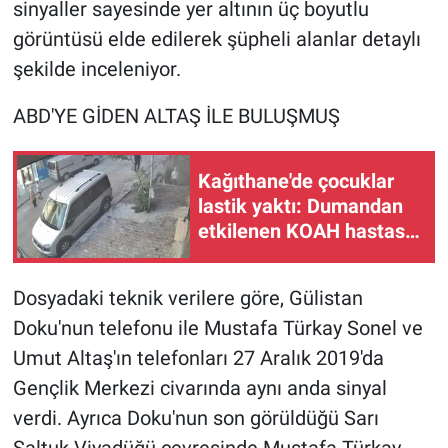
sinyaller sayesinde yer altının üç boyutlu
görüntüsü elde edilerek şüpheli alanlar detaylı
şekilde inceleniyor.
ABD'YE GİDEN ALTAŞ İLE BULUŞMUŞ
Kağıthane'de çocuklar
lastik yaktı: Dumandan
etkilenen KOAH hastası
kadın hastaneye
kaldırıldı
Dosyadaki teknik verilere göre, Gülistan
Doku'nun telefonu ile Mustafa Türkay Sonel ve
Umut Altaş'ın telefonları 27 Aralık 2019'da
Gençlik Merkezi civarında aynı anda sinyal
verdi. Ayrıca Doku'nun son görüldüğü Sarı
Saltuk Viyadüğü çevresinde Mustafa Türkay