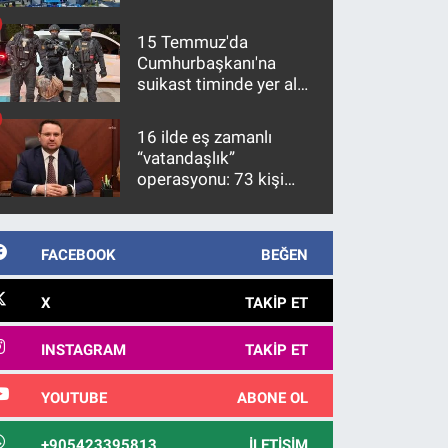
15 Temmuz'da
Cumhurbaşkanı'na
suikast timinde yer alan
firari FETÖ hükümlüsü
10 yıl sonra yakalandı
16 ilde eş zamanlı
“vatandaşlık”
operasyonu: 73 kişi
gözaltına alındı
FACEBOOK
BEĞEN
X
TAKIP ET
INSTAGRAM
TAKIP ET
YOUTUBE
ABONE OL
+905423395813
İLETIŞIM