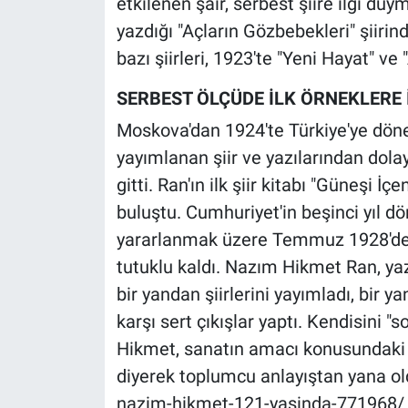
etkilenen şair, serbest şiire ilgi d
yazdığı "Açların Gözbebekleri" şiir
bazı şiirleri, 1923'te "Yeni Hayat" ve
SERBEST ÖLÇÜDE İLK ÖRNEKLERE 
Moskova'dan 1924'te Türkiye'ye dön
yayımlanan şiir ve yazılarından dola
gitti. Ran'ın ilk şiir kitabı "Güneşi 
buluştu. Cumhuriyet'in beşinci yıl 
yararlanmak üzere Temmuz 1928'de Tü
tutuklu kaldı. Nazım Hikmet Ran, yaz
bir yandan şiirlerini yayımladı, bir 
karşı sert çıkışlar yaptı. Kendisini 
Hikmet, sanatın amacı konusundaki ta
diyerek toplumcu anlayıştan yana old
nazim-hikmet-121-yasinda-771968/