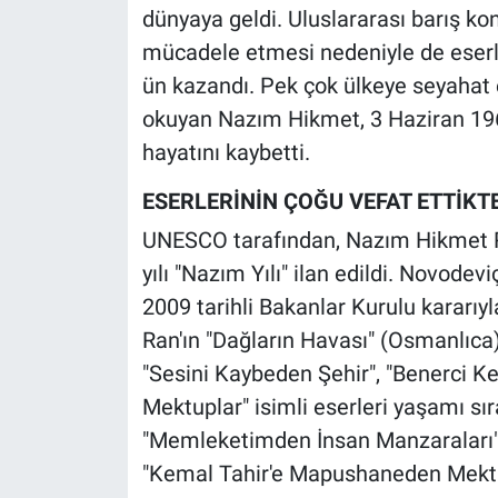
dünyaya geldi. Uluslararası barış ko
mücadele etmesi nedeniyle de eserler
ün kazandı. Pek çok ülkeye seyahat e
okuyan Nazım Hikmet, 3 Haziran 196
hayatını kaybetti.
ESERLERİNİN ÇOĞU VEFAT ETTİKT
UNESCO tarafından, Nazım Hikmet Ra
yılı "Nazım Yılı" ilan edildi. Novodev
2009 tarihli Bakanlar Kurulu kararıyl
Ran'ın "Dağların Havası" (Osmanlıca),
"Sesini Kaybeden Şehir", "Benerci Ke
Mektuplar" isimli eserleri yaşamı sır
"Memleketimden İnsan Manzaraları"
"Kemal Tahir'e Mapushaneden Mektupla