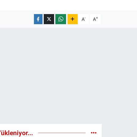
-
+
A
A
ükleniyor...