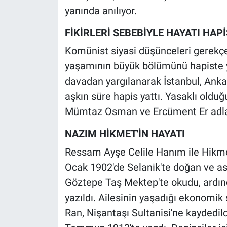
Nedir
yanında anılıyor.
Popüler
FİKİRLERİ SEBEBİYLE HAYATI HAP
Komünist siyasi düşünceleri gerekçe
Programlar
yaşamının büyük bölümünü hapiste ya
davadan yargılanarak İstanbul, Ankar
Sağlık
aşkın süre hapis yattı. Yasaklı oldu
Spor
Mümtaz Osman ve Ercüment Er adları
Teknoloji
NAZIM HİKMET'İN HAYATI
Ressam Ayşe Celile Hanım ile Hikmet
Türkiye'nin Geleceği
Ocak 1902'de Selanik'te doğan ve as
Göztepe Taş Mektep'te okudu, ardında
Türkiye'nin Gündemi
yazıldı. Ailesinin yaşadığı ekonomik 
Yerel Gündem
Ran, Nişantaşı Sultanisi'ne kaydedildi