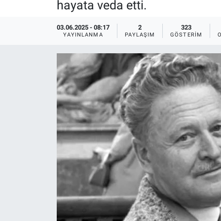
hayata veda etti.
Ege'den Esintiler
İletişim
03.06.2025 - 08:17
2
323
YAYINLANMA
PAYLAŞIM
GÖSTERIM
Eğitim
Eğlence
Ekonomi
Forum
Gerçeğin İzinde
Gün Başlıyor
Gün Bitiyor
Gün Ortası