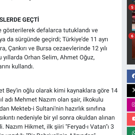
5
İSLERDE GEÇTİ
 gösterilerek defalarca tutuklandı ve
6
 da sürgünde geçirdi; Türkiye’de 11 ayrı
a, Çankırı ve Bursa cezaevlerinde 12 yılı
ğu yıllarda Orhan Selim, Ahmet Oğuz,
nı kullandı.
 Bey'in oğlu olarak kimi kaynaklara göre 14
ıl adı Mehmet Nazım olan şair, ilkokulu
n Mekteb-i Sultani'nin hazırlık sınıfına
sıkıntı nedeniyle bir yıl sonra okuldan alınan
. Nazım Hikmet, ilk şiiri "Feryad-ı Vatan"ı 3