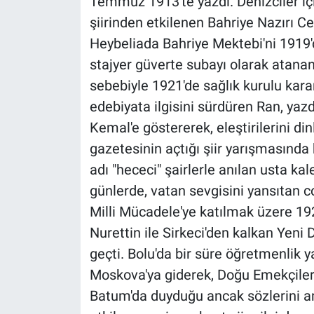
Temmuz 1913'te yazdı. Denizciler içi
Yerel Yaşam
şiirinden etkilenen Bahriye Nazırı C
Heybeliada Bahriye Mektebi'ni 1919
Canlı Yayın
stajyer güverte subayı olarak atanan 
sebebiyle 1921'de sağlık kurulu karar
edebiyata ilgisini sürdüren Ran, yazd
Kemal'e göstererek, eleştirilerini d
gazetesinin açtığı şiir yarışmasında 
adı "hececi" şairlerle anılan usta ka
günlerde, vatan sevgisini yansıtan co
Milli Mücadele'ye katılmak üzere 19
Nurettin ile Sirkeci'den kalkan Yeni
geçti. Bolu'da bir süre öğretmenlik
Moskova'ya giderek, Doğu Emekçiler
Batum'da duyduğu ancak sözlerini an