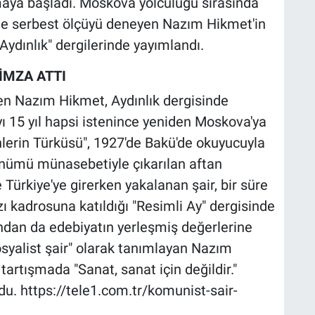
uymaya başladı. Moskova yolculuğu sırasında
inde serbest ölçüyü deneyen Nazım Hikmet'in
 "Aydınlık" dergilerinde yayımlandı.
İMZA ATTI
en Nazım Hikmet, Aydınlık dergisinde
yı 15 yıl hapsi istenince yeniden Moskova'ya
İçenlerin Türküsü", 1927'de Bakü'de okuyucuyla
dönümü münasebetiyle çıkarılan aftan
rkiye'ye girerken yakalanan şair, bir süre
ı kadrosuna katıldığı "Resimli Ay" dergisinde
yandan da edebiyatın yerleşmiş değerlerine
"sosyalist şair" olarak tanımlayan Nazım
rtışmada "Sanat, sanat için değildir."
u. https://tele1.com.tr/komunist-sair-