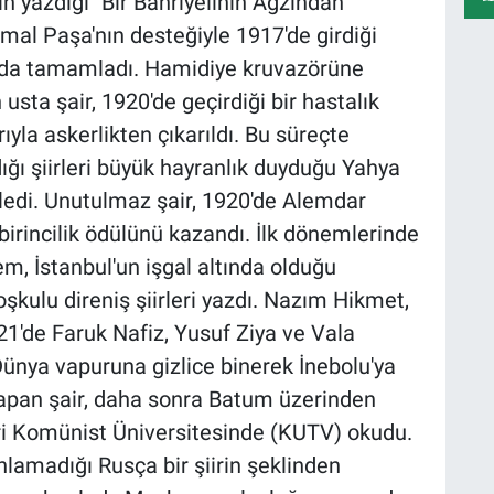
n yazdığı "Bir Bahriyelinin Ağzından"
emal Paşa'nın desteğiyle 1917'de girdiği
'da tamamladı. Hamidiye kruvazörüne
usta şair, 1920'de geçirdiği bir hastalık
ıyla askerlikten çıkarıldı. Bu süreçte
ığı şiirleri büyük hayranlık duyduğu Yahya
inledi. Unutulmaz şair, 1920'de Alemdar
birincilik ödülünü kazandı. İlk dönemlerinde
lem, İstanbul'un işgal altında olduğu
şkulu direniş şiirleri yazdı. Nazım Hikmet,
21'de Faruk Nafiz, Yusuf Ziya ve Vala
 Dünya vapuruna gizlice binerek İnebolu'ya
 yapan şair, daha sonra Batum üzerinden
i Komünist Üniversitesinde (KUTV) okudu.
lamadığı Rusça bir şiirin şeklinden