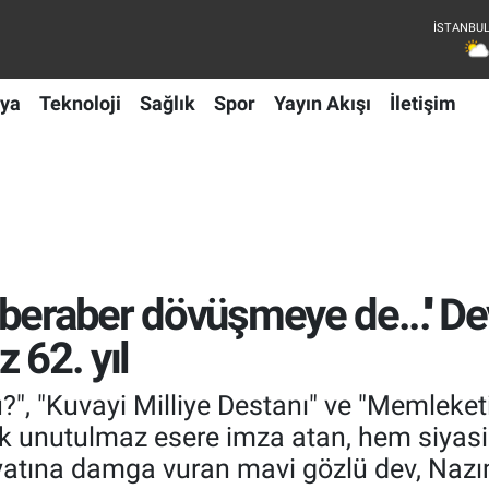
ya
Teknoloji
Sağlık
Spor
Yayın Akışı
İletişim
beraber dövüşmeye de...'' D
 62. yıl
ü?", "Kuvayi Milliye Destanı" ve "Memlek
k unutulmaz esere imza atan, hem siyasi
iyatına damga vuran mavi gözlü dev, Naz