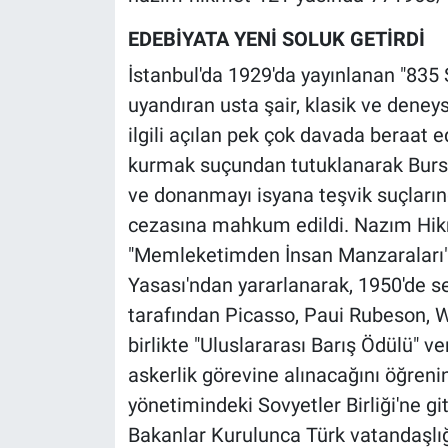
EDEBİYATA YENİ SOLUK GETİRDİ
İstanbul'da 1929'da yayınlanan "835 S
uyandıran usta şair, klasik ve deneysel 
ilgili açılan pek çok davada beraat 
kurmak suçundan tutuklanarak Bursa
ve donanmayı isyana teşvik suçlarında
cezasına mahkum edildi. Nazım Hik
"Memleketimden İnsan Manzaraları" 
Yasası'ndan yararlanarak, 1950'de s
tarafından Picasso, Paui Rubeson, 
birlikte "Uluslararası Barış Ödülü" ve
askerlik görevine alınacağını öğreni
yönetimindeki Sovyetler Birliği'ne 
Bakanlar Kurulunca Türk vatandaşlığı