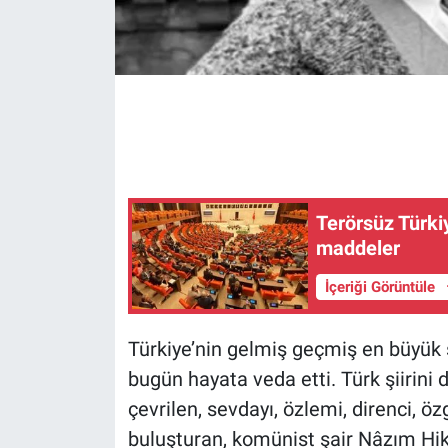
Gündem Özel
Günün görüntüsü
Haber
İlan
Terörsüz Türkiy
maddeler
Kimdir
İçeriği Görüntüle
Koronavirüs
Türkiye’nin gelmiş geçmiş en büyük 
Kültür Sanat
bugün hayata veda etti. Türk şiirini dü
Ne demişti
çevrilen, sevdayı, özlemi, direnci, ö
buluşturan, komünist şair Nâzım Hik