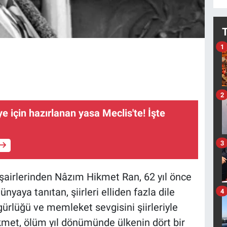
1
2
e için hazırlanan yasa Meclis'te! İşte
3
şairlerinden Nâzım Hikmet Ran, 62 yıl önce
nyaya tanıtan, şiirleri elliden fazla dile
4
zgürlüğü ve memleket sevgisini şiirleriyle
met, ölüm yıl dönümünde ülkenin dört bir