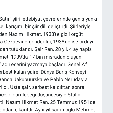
atır" şiiri, edebiyat çevrelerinde geniş yankı
karışımı bir şiir dili geliştirdi. Şiirleriyle
eden Nazım Hikmet, 1933'te gizli örgüt
 Cezaevine gönderildi, 1938'de ise orduyu
n tutuklandı. Şair Ran, 28 yıl, 4 ay hapis
met, 1939'da 17 bin mısradan oluşan
adlı eserini yazmaya başladı. Genel Af
erbest kalan şaire, Dünya Barış Konseyi
Wanda Jakubuurska ve Pablo Neruda'yla
rildi. Usta şair, serbest kaldıktan sonra
nce, öldürüleceği düşüncesiyle Stalin
gitti. Nazım Hikmet Ran, 25 Temmuz 1951'de
ndan çıkarıldı. Aynı yıl şairin oğlu Mehmet