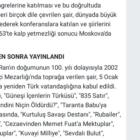
ngrelerine katılması ve bu doğrultuda
i birçok dile çevrilen şair, dünyada büyük
derek konferanslara katılan ve şiirlerini
3'te kalp yetmezliği sonucu Moskova'da
EN SONRA YAYINLANDI
n'ın doğumunun 100. yılı dolayısıyla 2002
içi Mezarlığı'nda toprağa verilen şair, 5 Ocak
a yeniden Türk vatandaşlığına kabul edildi.
 "Güneşi İçenlerin Türküsü", "835 Satır",
ndini Niçin Öldürdü?", "Taranta Babu'ya
asında, "Kurtuluş Savaşı Destanı", "Rubailer",
, "Cezaevinden Memet Fuat'a Mektuplar",
r", "Kuvayi Milliye", "Sevdalı Bulut",