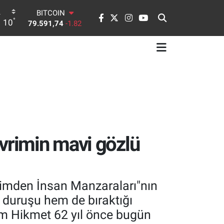
BITCOIN
79.591,74
-1.82
°
10
DOLAR
45,43620
0.02
EURO
53,38690
0.19
STERLİN
61,60380
0.18
G.ALTIN
6862,09000
0.19
BİST100
14.598,00
0
evrimin mavi gözlü
etimden İnsan Manzaraları"nın
 duruşu hem de bıraktığı
ım Hikmet 62 yıl önce bugün