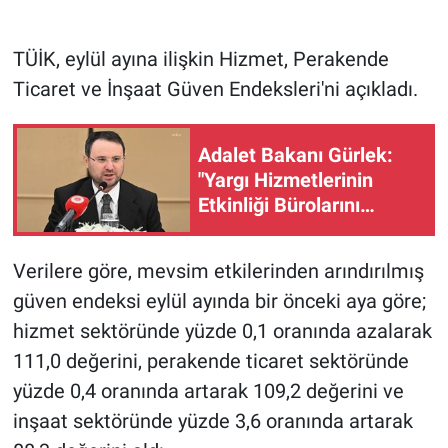
Gündem Özel
TÜİK, eylül ayına ilişkin Hizmet, Perakende
Ticaret ve İnşaat Güven Endeksleri'ni açıkladı.
Günün görüntüsü
Haber
Adalet Bakanı Gürlek:
"Yargı Hizmetlerinin
İlan
Etkinliği Bürolarını
kuruyoruz"
Kimdir
Verilere göre, mevsim etkilerinden arındırılmış
güven endeksi eylül ayında bir önceki aya göre;
Koronavirüs
hizmet sektöründe yüzde 0,1 oranında azalarak
Kültür Sanat
111,0 değerini, perakende ticaret sektöründe
yüzde 0,4 oranında artarak 109,2 değerini ve
Ne demişti
inşaat sektöründe yüzde 3,6 oranında artarak