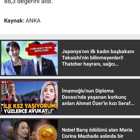
88,3 değerini aldı.
Nedir
Popüler
Kaynak:
ANKA
Programlar
Sağlık
Japonya'nın ilk kadın başbakanı
Takaichi'nin bilinmeyenleri!
Thatcher hayranı, sağcı
Spor
muhafazakar
Teknoloji
İmamoğlu'nun Diploma
Davası'nda yaşanan korkunç
Türkiye'nin Geleceği
anları Ahmet Özer'in kızı Seraf
Özer anlattı!
Türkiye'nin Gündemi
Yerel Gündem
Nobel Barış ödülünü alan Maria
Corina Machado aslında bir