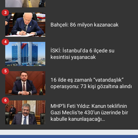
3
Bahçeli: 86 milyon kazanacak
4
İSKİ: İstanbul'da 6 ilçede su
kesintisi yaşanacak
5
16 ilde eş zamanlı “vatandaşlık”
operasyonu: 73 kişi gözaltına alındı
6
MHP’li Feti Yıldız: Kanun teklifinin
Gazi Meclis'te 430’un üzerinde bir
kabulle kanunlaşacağı
görülmektedir