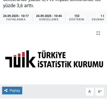
yüzde 3,6 arttı.
Ege'den Esintiler
İletişim
24.09.2025 - 10:17
24.09.2025 - 10:44
153
1 DK
YAYINLANMA
GÜNCELLEME
GÖSTERIM
OKUNMA S
Eğitim
Eğlence
Ekonomi
Forum
Gerçeğin İzinde
Gün Başlıyor
Paylaş
-
+
A
A
Gün Bitiyor
Gün Ortası