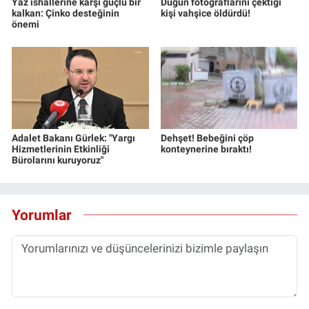
Yaz ishallerine karşı güçlü bir
Düğün fotoğraflarını çektiği
kalkan: Çinko desteğinin
kişi vahşice öldürdü!
önemi
Adalet Bakanı Gürlek: "Yargı
Dehşet! Bebeğini çöp
Hizmetlerinin Etkinliği
konteynerine bıraktı!
Bürolarını kuruyoruz"
Yorumlar