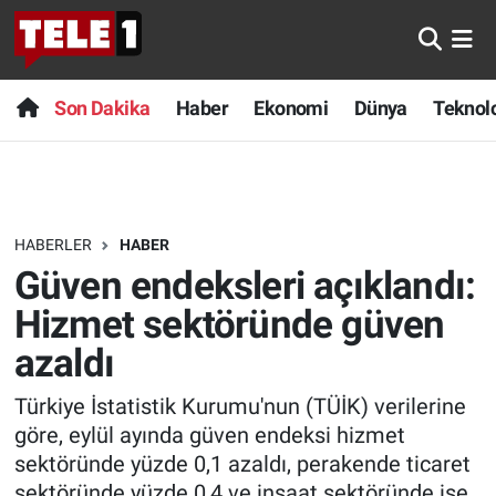
Anında Manşet
Son Dakika
Nöbetçi Eczaneler
Son Dakika
Haber
Ekonomi
Dünya
Teknolo
Başka Sohbetler
Haber
Hava Durumu
Belgesel
Ekonomi
Namaz Vakitleri
HABERLER
HABER
Bilim turu
Dünya
Trafik Durumu
Güven endeksleri açıklandı:
Bilim ve Teknoloji Evreni
Teknoloji
Süper Lig Puan Durumu ve Fikstür
Hizmet sektöründe güven
azaldı
Doğa Konuşuyor
Sağlık
Tüm Manşetler
Türkiye İstatistik Kurumu'nun (TÜİK) verilerine
Dünya
Spor
Son Dakika Haberleri
göre, eylül ayında güven endeksi hizmet
sektöründe yüzde 0,1 azaldı, perakende ticaret
Ege Saati
Yayın Akışı
Haber Arşivi
sektöründe yüzde 0,4 ve inşaat sektöründe ise