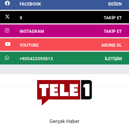
FACEBOOK
BEĞEN
X
TAKIP ET
INSTAGRAM
TAKIP ET
YOUTUBE
ABONE OL
+905423395813
İLETIŞIM
Gerçek Haber