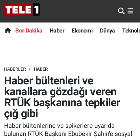
Anında Manşet
Son Dakika
Nöbetçi Eczaneler
Son Dakika
Haber
Ekonomi
Dünya
Teknolo
Başka Sohbetler
Haber
Hava Durumu
Belgesel
Ekonomi
Namaz Vakitleri
HABERLER
HABER
Bilim turu
Dünya
Trafik Durumu
Haber bültenleri ve
Bilim ve Teknoloji Evreni
Teknoloji
Süper Lig Puan Durumu ve Fikstür
kanallara gözdağı veren
RTÜK başkanına tepkiler
Doğa Konuşuyor
Sağlık
Tüm Manşetler
çığ gibi
Dünya
Spor
Son Dakika Haberleri
Haber bültenlerine ve spikerlere uyarıda
bulunan RTÜK Başkanı Ebubekir Şahin'e sosyal
Ege Saati
Yayın Akışı
Haber Arşivi