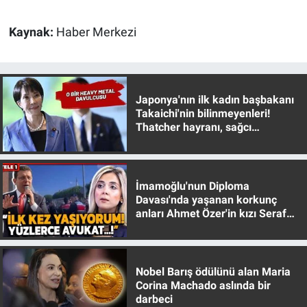
Nedir
Kaynak:
Haber Merkezi
Popüler
Programlar
Japonya'nın ilk kadın başbakanı
Sağlık
Takaichi'nin bilinmeyenleri!
Thatcher hayranı, sağcı
muhafazakar
Spor
Teknoloji
İmamoğlu'nun Diploma
Davası'nda yaşanan korkunç
anları Ahmet Özer'in kızı Seraf
Türkiye'nin Geleceği
Özer anlattı!
Türkiye'nin Gündemi
Nobel Barış ödülünü alan Maria
Yerel Gündem
Corina Machado aslında bir
darbeci