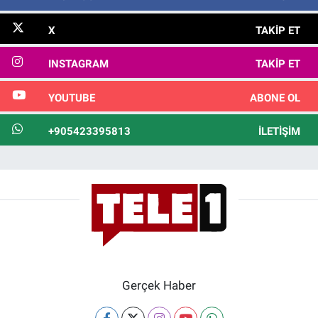
X
TAKIP ET
INSTAGRAM
TAKIP ET
YOUTUBE
ABONE OL
+905423395813
İLETIŞIM
Gerçek Haber