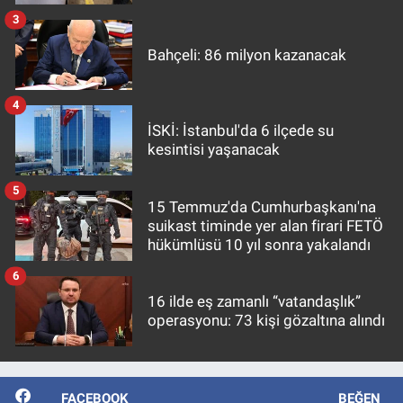
3
Bahçeli: 86 milyon kazanacak
4
İSKİ: İstanbul'da 6 ilçede su
kesintisi yaşanacak
5
15 Temmuz'da Cumhurbaşkanı'na
suikast timinde yer alan firari FETÖ
hükümlüsü 10 yıl sonra yakalandı
6
16 ilde eş zamanlı “vatandaşlık”
operasyonu: 73 kişi gözaltına alındı
FACEBOOK
BEĞEN