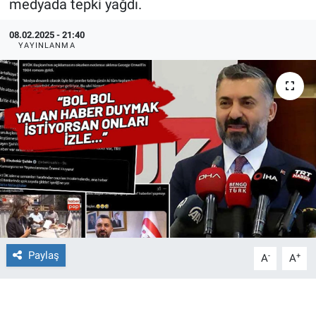
medyada tepki yağdı.
Ege'den Esintiler
İletişim
08.02.2025 - 21:40
YAYINLANMA
Eğitim
Eğlence
Ekonomi
Forum
Gerçeğin İzinde
Gün Başlıyor
Paylaş
-
+
A
A
Gün Bitiyor
Gün Ortası