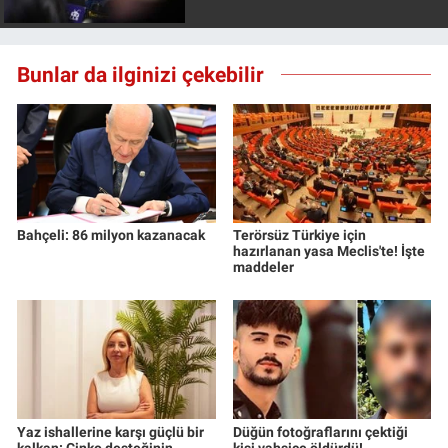
Yerel Yaşam
Canlı Yayın
Bunlar da ilginizi çekebilir
Bahçeli: 86 milyon kazanacak
Terörsüz Türkiye için
hazırlanan yasa Meclis'te! İşte
maddeler
Yaz ishallerine karşı güçlü bir
Düğün fotoğraflarını çektiği
kalkan: Çinko desteğinin
kişi vahşice öldürdü!