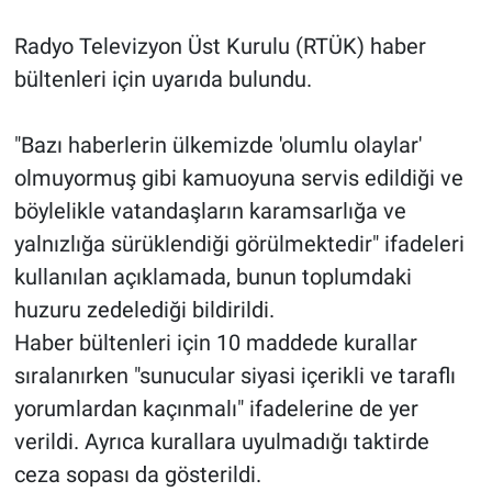
Radyo Televizyon Üst Kurulu (RTÜK) haber
Gündem Özel
bültenleri için uyarıda bulundu.
Günün görüntüsü
"Bazı haberlerin ülkemizde 'olumlu olaylar'
Haber
olmuyormuş gibi kamuoyuna servis edildiği ve
böylelikle vatandaşların karamsarlığa ve
İlan
yalnızlığa sürüklendiği görülmektedir" ifadeleri
kullanılan açıklamada, bunun toplumdaki
Kimdir
huzuru zedelediği bildirildi.
Koronavirüs
Haber bültenleri için 10 maddede kurallar
sıralanırken "sunucular siyasi içerikli ve taraflı
Kültür Sanat
yorumlardan kaçınmalı" ifadelerine de yer
verildi. Ayrıca kurallara uyulmadığı taktirde
Ne demişti
ceza sopası da gösterildi.