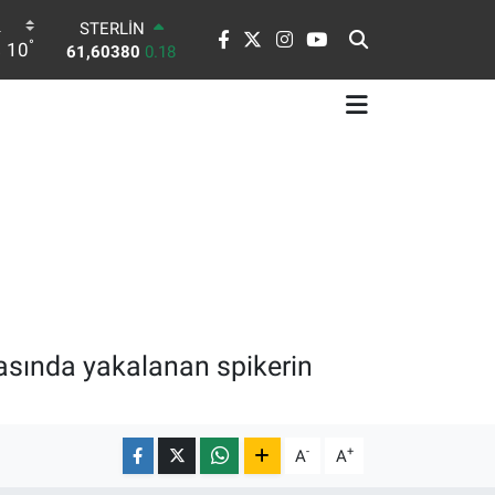
G.ALTIN
°
10
6862,09000
0.19
BİST100
14.598,00
0
BITCOIN
79.591,74
-1.82
DOLAR
45,43620
0.02
EURO
53,38690
0.19
STERLİN
61,60380
0.18
asında yakalanan spikerin
-
+
A
A