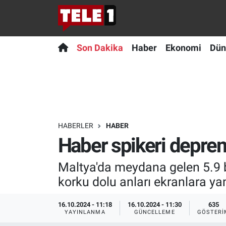
Anında Manşet
Son Dakika
Nöbetçi Eczaneler
Son Dakika
Haber
Ekonomi
Dün
Başka Sohbetler
Haber
Hava Durumu
Belgesel
Ekonomi
Namaz Vakitleri
Bilim turu
Dünya
Trafik Durumu
HABERLER
HABER
Haber spikeri deprem
Bilim ve Teknoloji Evreni
Teknoloji
Süper Lig Puan Durumu ve Fikstür
Maltya'da meydana gelen 5.9 
Doğa Konuşuyor
Sağlık
Tüm Manşetler
korku dolu anları ekranlara yan
Dünya
Spor
Son Dakika Haberleri
16.10.2024 - 11:18
16.10.2024 - 11:30
635
YAYINLANMA
GÜNCELLEME
GÖSTERI
Ege Saati
Yayın Akışı
Haber Arşivi