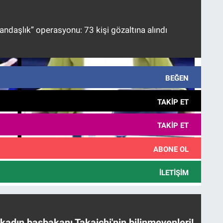
andaşlık” operasyonu: 73 kişi gözaltına alındı
BEĞEN
TAKIP ET
TAKIP ET
ABONE OL
İLETIŞIM
 kadın başbakanı Takaichi'nin bilinmeyenleri!