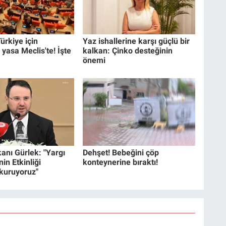
ürkiye için
Yaz ishallerine karşı güçlü bir
 yasa Meclis'te! İşte
kalkan: Çinko desteğinin
önemi
anı Gürlek: "Yargı
Dehşet! Bebeğini çöp
in Etkinliği
konteynerine bıraktı!
 kuruyoruz"