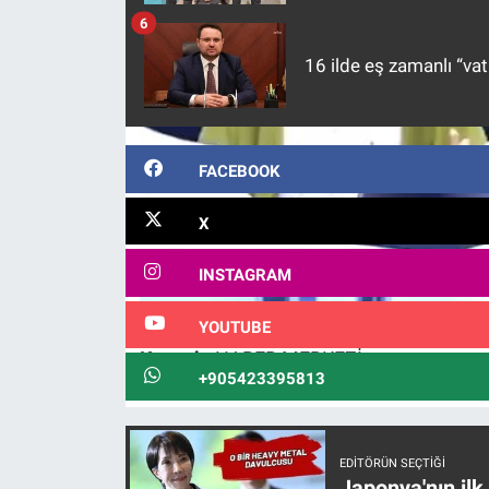
Nedir
6
Popüler
16 ilde eş zamanlı “vat
Programlar
FACEBOOK
Sağlık
X
Spor
INSTAGRAM
Teknoloji
YOUTUBE
Türkiye'nin Geleceği
Kaynak:
HABER MERKEZİ
+905423395813
Türkiye'nin Gündemi
Yerel Gündem
EDITÖRÜN SEÇTIĞI
Japonya'nın ilk