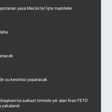
hazırlanan yasa Meclis'te! İşte maddeler
lığı (AFAD) saat 10.46'da merkez üssü
daha
yüklüğünde bir deprem meydana geldiğini
 paniğe sebep oldu. Maltya’da yayın yapan
zanacak
ker Hülya Kaya'nın depreme yakalandığı anlar
ede su kesintisi yaşanacak
şkanı'na suikast timinde yer alan firari FETÖ
a yakalandı