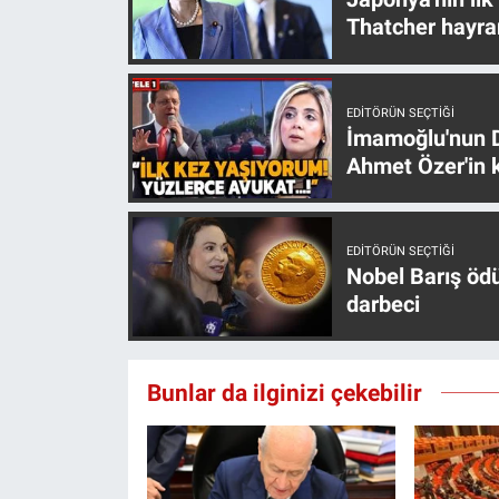
Yerel Yaşam
Thatcher hayra
Canlı Yayın
EDITÖRÜN SEÇTIĞI
İmamoğlu'nun D
Ahmet Özer'in k
EDITÖRÜN SEÇTIĞI
Nobel Barış öd
darbeci
Bunlar da ilginizi çekebilir