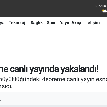
ya
Teknoloji
Sağlık
Spor
Yayın Akışı
İletişim
e canlı yayında yakalandı!
büyüklüğündeki depreme canlı yayın esn
sıdı.
M