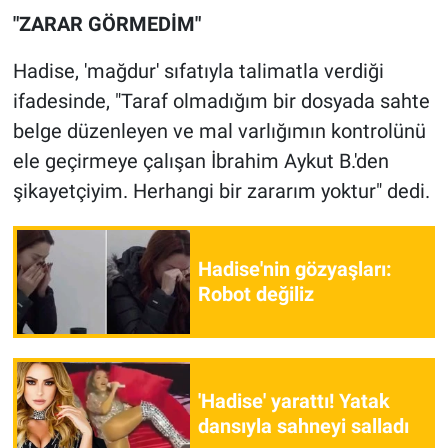
"ZARAR GÖRMEDİM"
Hadise, 'mağdur' sıfatıyla talimatla verdiği
ifadesinde, "Taraf olmadığım bir dosyada sahte
belge düzenleyen ve mal varlığımın kontrolünü
ele geçirmeye çalışan İbrahim Aykut B.'den
şikayetçiyim. Herhangi bir zararım yoktur" dedi.
Hadise'nin gözyaşları:
Robot değiliz
'Hadise' yarattı! Yatak
dansıyla sahneyi salladı