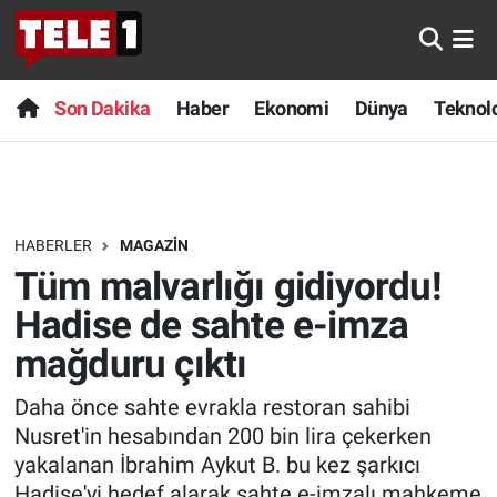
Anında Manşet
Son Dakika
Nöbetçi Eczaneler
Son Dakika
Haber
Ekonomi
Dünya
Teknolo
Başka Sohbetler
Haber
Hava Durumu
Belgesel
Ekonomi
Namaz Vakitleri
HABERLER
MAGAZIN
Bilim turu
Dünya
Trafik Durumu
Tüm malvarlığı gidiyordu!
Bilim ve Teknoloji Evreni
Teknoloji
Süper Lig Puan Durumu ve Fikstür
Hadise de sahte e-imza
mağduru çıktı
Doğa Konuşuyor
Sağlık
Tüm Manşetler
Daha önce sahte evrakla restoran sahibi
Dünya
Spor
Son Dakika Haberleri
Nusret'in hesabından 200 bin lira çekerken
yakalanan İbrahim Aykut B. bu kez şarkıcı
Ege Saati
Yayın Akışı
Haber Arşivi
Hadise'yi hedef alarak sahte e-imzalı mahkeme