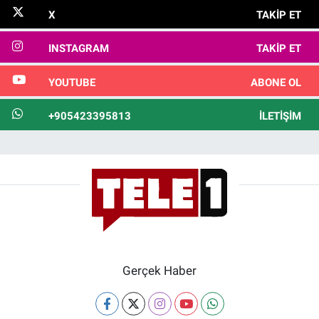
X
TAKIP ET
INSTAGRAM
TAKIP ET
YOUTUBE
ABONE OL
+905423395813
İLETIŞIM
Gerçek Haber