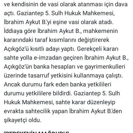
Nedir
ve kendisinin de vasi olarak atanması için dava
açtı. Gaziantep 5. Sulh Hukuk Mahkemesi,
Popüler
İbrahim Aykut B.'yi eşine vasi olarak atadı.
İddiaya göre İbrahim Aykut B., mahkemenin
Programlar
kararındaki taraf kısımlarını değiştirerek
Sağlık
Açıkgöz'ü kısıtlı adayı yaptı. Gerekçeli kararı
sahte yolla e-imzadan geçiren İbrahim Aykut B.,
Spor
Açıkgöz'ün banka hesapları ve gayrimenkulleri
üzerinde tasarruf yetkisini kullanmaya çalıştı.
Teknoloji
Ancak durumu fark eden banka yetkilileri
durumu yetkililere bildirdi. Gaziantep 5. Sulh
Türkiye'nin Geleceği
Hukuk Mahkemesi, sahte karar düzenleyip
Türkiye'nin Gündemi
evrakta sahtecilik yapan İbrahim Aykut B.'den
şikayetçi oldu.
Yerel Gündem