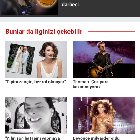
darbeci
Bunlar da ilginizi çekebilir
"Tipim zengin, her rol olmuyor"
Teoman: Çok para
kazanmıyoruz
"Yılın son hatasını yapmaya
Beyonce milyarder oldu