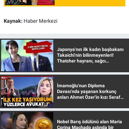
Kaynak:
Haber Merkezi
Japonya'nın ilk kadın başbakanı
Takaichi'nin bilinmeyenleri!
Thatcher hayranı, sağcı
muhafazakar
İmamoğlu'nun Diploma
Davası'nda yaşanan korkunç
anları Ahmet Özer'in kızı Seraf
Özer anlattı!
Nobel Barış ödülünü alan Maria
Corina Machado aslında bir