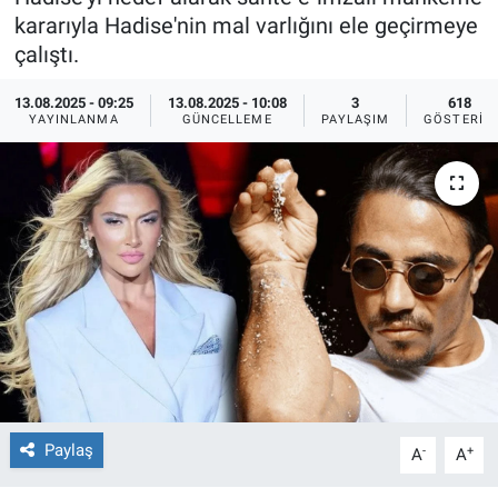
kararıyla Hadise'nin mal varlığını ele geçirmeye
Ege'den Esintiler
İletişim
çalıştı.
Eğitim
13.08.2025 - 09:25
13.08.2025 - 10:08
3
618
YAYINLANMA
GÜNCELLEME
PAYLAŞIM
GÖSTERIM
Eğlence
Ekonomi
Forum
Gerçeğin İzinde
Gün Başlıyor
Gün Bitiyor
Paylaş
-
+
A
A
Gün Ortası