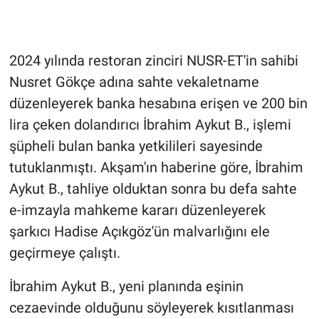
Gündem Özel
2024 yılında restoran zinciri NUSR-ET'in sahibi
Günün görüntüsü
Nusret Gökçe adına sahte vekaletname
düzenleyerek banka hesabına erişen ve 200 bin
Haber
lira çeken dolandırıcı İbrahim Aykut B., işlemi
İlan
şüpheli bulan banka yetkilileri sayesinde
tutuklanmıştı. Akşam'ın haberine göre, İbrahim
Kimdir
Aykut B., tahliye olduktan sonra bu defa sahte
e-imzayla mahkeme kararı düzenleyerek
Koronavirüs
şarkıcı Hadise Açıkgöz'ün malvarlığını ele
Kültür Sanat
geçirmeye çalıştı.
İbrahim Aykut B., yeni planında eşinin
Ne demişti
cezaevinde olduğunu söyleyerek kısıtlanması