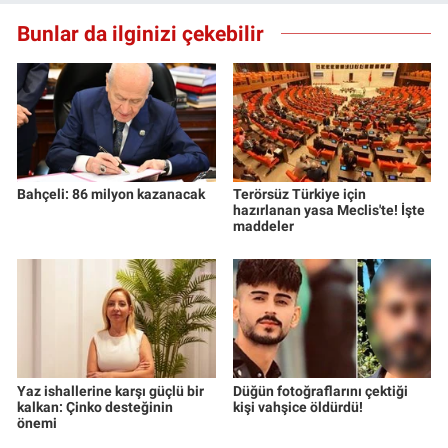
Bunlar da ilginizi çekebilir
Bahçeli: 86 milyon kazanacak
Terörsüz Türkiye için
hazırlanan yasa Meclis'te! İşte
maddeler
Yaz ishallerine karşı güçlü bir
Düğün fotoğraflarını çektiği
kalkan: Çinko desteğinin
kişi vahşice öldürdü!
önemi