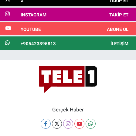
X
TAKIP ET
INSTAGRAM
TAKIP ET
YOUTUBE
ABONE OL
+905423395813
İLETIŞIM
Gerçek Haber