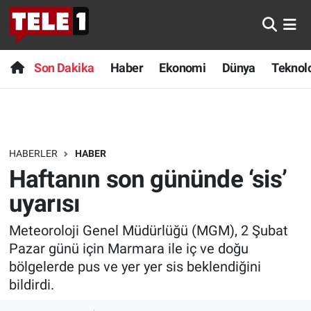
Anında Manşet
Son Dakika
Nöbetçi Eczaneler
Son Dakika
Haber
Ekonomi
Dünya
Teknolo
Başka Sohbetler
Haber
Hava Durumu
Belgesel
Ekonomi
Namaz Vakitleri
HABERLER
HABER
Bilim turu
Dünya
Trafik Durumu
Haftanın son gününde ‘sis’
Bilim ve Teknoloji Evreni
Teknoloji
Süper Lig Puan Durumu ve Fikstür
uyarısı
Meteoroloji Genel Müdürlüğü (MGM), 2 Şubat
Doğa Konuşuyor
Sağlık
Tüm Manşetler
Pazar günü için Marmara ile iç ve doğu
Dünya
Spor
Son Dakika Haberleri
bölgelerde pus ve yer yer sis beklendiğini
bildirdi.
Ege Saati
Yayın Akışı
Haber Arşivi