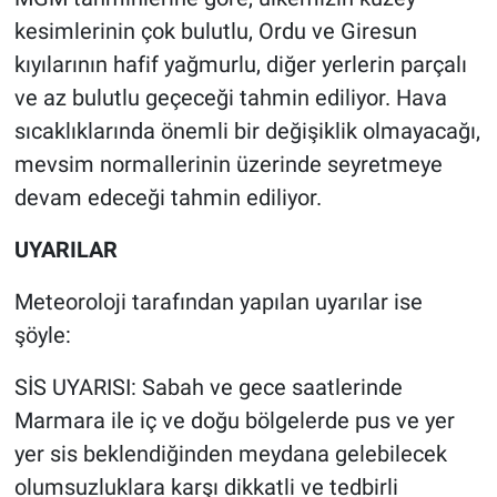
kesimlerinin çok bulutlu, Ordu ve Giresun
Gündem Özel
kıyılarının hafif yağmurlu, diğer yerlerin parçalı
ve az bulutlu geçeceği tahmin ediliyor. Hava
Günün görüntüsü
sıcaklıklarında önemli bir değişiklik olmayacağı,
mevsim normallerinin üzerinde seyretmeye
Haber
devam edeceği tahmin ediliyor.
İlan
UYARILAR
Kimdir
Meteoroloji tarafından yapılan uyarılar ise
şöyle:
Koronavirüs
SİS UYARISI: Sabah ve gece saatlerinde
Kültür Sanat
Marmara ile iç ve doğu bölgelerde pus ve yer
Ne demişti
yer sis beklendiğinden meydana gelebilecek
olumsuzluklara karşı dikkatli ve tedbirli