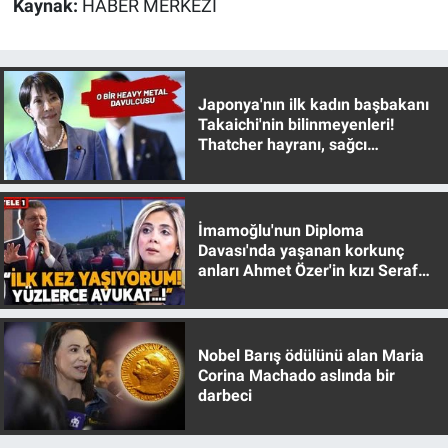
Kaynak:
HABER MERKEZİ
Japonya'nın ilk kadın başbakanı
Takaichi'nin bilinmeyenleri!
Thatcher hayranı, sağcı
muhafazakar
İmamoğlu'nun Diploma
Davası'nda yaşanan korkunç
anları Ahmet Özer'in kızı Seraf
Özer anlattı!
Nobel Barış ödülünü alan Maria
Corina Machado aslında bir
darbeci