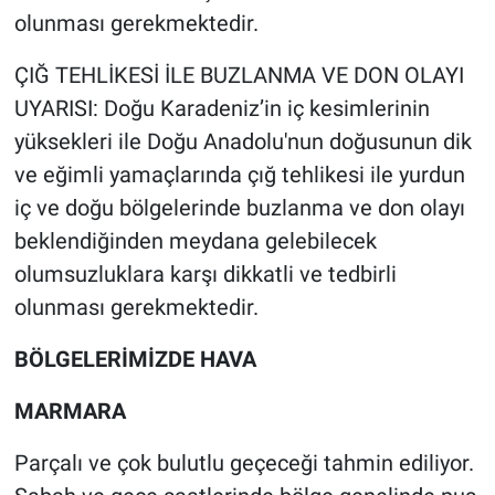
Nedir
olunması gerekmektedir.
Popüler
ÇIĞ TEHLİKESİ İLE BUZLANMA VE DON OLAYI
UYARISI: Doğu Karadeniz’in iç kesimlerinin
Programlar
yüksekleri ile Doğu Anadolu'nun doğusunun dik
ve eğimli yamaçlarında çığ tehlikesi ile yurdun
Sağlık
iç ve doğu bölgelerinde buzlanma ve don olayı
Spor
beklendiğinden meydana gelebilecek
olumsuzluklara karşı dikkatli ve tedbirli
Teknoloji
olunması gerekmektedir.
Türkiye'nin Geleceği
BÖLGELERİMİZDE HAVA
Türkiye'nin Gündemi
MARMARA
Yerel Gündem
Parçalı ve çok bulutlu geçeceği tahmin ediliyor.