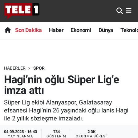
Anında Manşet
Son Dakika
Nöbetçi Eczaneler
Son Dakika
Haber
Ekonomi
Dünya
Teknolo
Başka Sohbetler
Haber
Hava Durumu
Belgesel
Ekonomi
Namaz Vakitleri
HABERLER
SPOR
Bilim turu
Dünya
Trafik Durumu
Hagi’nin oğlu Süper Lig’e
Bilim ve Teknoloji Evreni
Teknoloji
Süper Lig Puan Durumu ve Fikstür
imza attı
Süper Lig ekibi Alanyaspor, Galatasaray
Doğa Konuşuyor
Sağlık
Tüm Manşetler
efsanesi Hagi’nin 26 yaşındaki oğlu Ianis Hagi
Dünya
Spor
Son Dakika Haberleri
ile 2 yıllık sözleşme imzaladı.
04.09.2025 - 16:43
734
2 DK
Ege Saati
Yayın Akışı
Haber Arşivi
YAYINLANMA
GÖSTERIM
OKUNMA SÜRESI