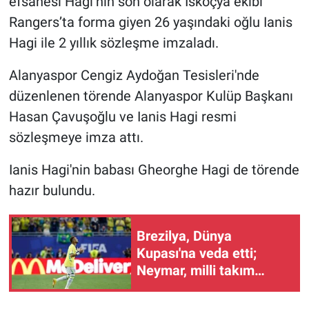
efsanesi Hagi’nin son olarak İskoçya ekibi
Rangers’ta forma giyen 26 yaşındaki oğlu Ianis
Gündem Özel
Hagi ile 2 yıllık sözleşme imzaladı.
Günün görüntüsü
Alanyaspor Cengiz Aydoğan Tesisleri'nde
düzenlenen törende Alanyaspor Kulüp Başkanı
Haber
Hasan Çavuşoğlu ve Ianis Hagi resmi
sözleşmeye imza attı.
İlan
Ianis Hagi'nin babası Gheorghe Hagi de törende
Kimdir
hazır bulundu.
Koronavirüs
Brezilya, Dünya
Kültür Sanat
Kupası'na veda etti;
Neymar, milli takım
Ne demişti
kariyerini noktaladı