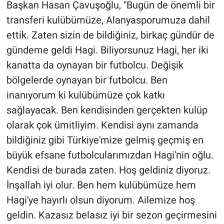
Nedir
Başkan Hasan Çavuşoğlu, "Bugün de önemli bir
transferi kulübümüze, Alanyasporumuza dahil
Popüler
ettik. Zaten sizin de bildiğiniz, birkaç gündür de
gündeme geldi Hagi. Biliyorsunuz Hagi, her iki
Programlar
kanatta da oynayan bir futbolcu. Değişik
bölgelerde oynayan bir futbolcu. Ben
Sağlık
inanıyorum ki kulübümüze çok katkı
Spor
sağlayacak. Ben kendisinden gerçekten kulüp
olarak çok ümitliyim. Kendisi aynı zamanda
Teknoloji
bildiğiniz gibi Türkiye'mize gelmiş geçmiş en
büyük efsane futbolcularımızdan Hagi'nin oğlu.
Türkiye'nin Geleceği
Kendisi de burada zaten. Hoş geldiniz diyoruz.
Türkiye'nin Gündemi
İnşallah iyi olur. Ben hem kulübümüze hem
Hagi'ye hayırlı olsun diyorum. Ailemize hoş
Yerel Gündem
geldin. Kazasız belasız iyi bir sezon geçirmesini