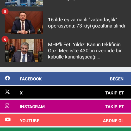
5
16 ilde eş zamanlı “vatandaşlık”
operasyonu: 73 kişi gözaltına alındı
6
MHP’li Feti Yıldız: Kanun teklifinin
Gazi Meclis'te 430’un üzerinde bir
kabulle kanunlaşacağı
görülmektedir
FACEBOOK
BEĞEN
X
TAKIP ET
INSTAGRAM
TAKIP ET
YOUTUBE
ABONE OL