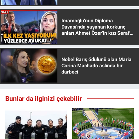
muhafazakar
İmamoğlu'nun Diploma
Davası'nda yaşanan korkunç
anları Ahmet Özer'in kızı Seraf
Özer anlattı!
Nobel Barış ödülünü alan Maria
Corina Machado aslında bir
darbeci
Bunlar da ilginizi çekebilir