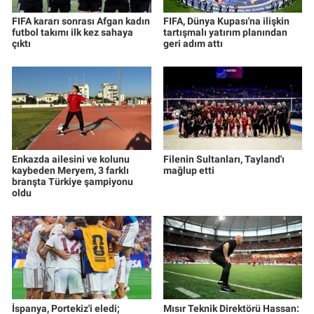
FIFA kararı sonrası Afgan kadın
FIFA, Dünya Kupası'na ilişkin
futbol takımı ilk kez sahaya
tartışmalı yatırım planından
çıktı
geri adım attı
Enkazda ailesini ve kolunu
Filenin Sultanları, Tayland'ı
kaybeden Meryem, 3 farklı
mağlup etti
branşta Türkiye şampiyonu
oldu
İspanya, Portekiz'i eledi;
Mısır Teknik Direktörü Hassan: